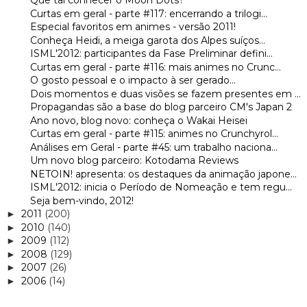
Que tal conhecer o Moon Dots?
Curtas em geral - parte #117: encerrando a trilogi...
Especial favoritos em animes - versão 2011!
Conheça Heidi, a meiga garota dos Alpes suíços...
ISML'2012: participantes da Fase Preliminar defini...
Curtas em geral - parte #116: mais animes no Crunc...
O gosto pessoal e o impacto à ser gerado...
Dois momentos e duas visões se fazem presentes em ...
Propagandas são a base do blog parceiro CM's Japan 2
Ano novo, blog novo: conheça o Wakai Heisei
Curtas em geral - parte #115: animes no Crunchyrol...
Análises em Geral - parte #45: um trabalho naciona...
Um novo blog parceiro: Kotodama Reviews
NETOIN! apresenta: os destaques da animação japone...
ISML'2012: inicia o Período de Nomeação e tem regu...
Seja bem-vindo, 2012!
2011
(200)
►
2010
(140)
►
2009
(112)
►
2008
(129)
►
2007
(26)
►
2006
(14)
►