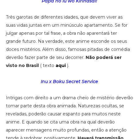
Papa no Iu wo Kirinasai!
Três garotas de diferentes idades, que devem viver as
suas vidas juntas em um minúsculo apartamento. Se for
julgar apenas por tal frase, a obra não aparentará ter
grande futuro. Na verdade, este anime esconde os seus
doces mistérios. Além disso, famosas pitadas de comédia
deverão fazer parte de seu decorrer.
Não poderá ser
visto no Brasil
( texto
aqui
).
Inu x Boku Secret Service
Intrigas com direito a um drama cheio de mistério deverão
tomar parte desta obra animada. Naturezas ocultas, se
reveladas, poderão causar espanto para muitos neste
anime. E quando se cita uma obra na qual deverão
aparecer mensagens muito profundas, então a atenção
tende à redobrar, positivamente.
Haverá transmissão