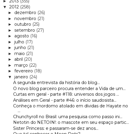
2013
(355)
►
2012
(258)
▼
dezembro
(26)
►
novembro
(21)
►
outubro
(25)
►
setembro
(27)
►
agosto
(16)
►
julho
(17)
►
junho
(21)
►
maio
(21)
►
abril
(20)
►
março
(22)
►
fevereiro
(18)
►
janeiro
(24)
▼
A segunda entrevista da história do blog...
O novo blog parceiro procura entender a Vida de um...
Curtas em geral - parte #118: universos dos jogos ...
Análises em Geral - parte #46: o início saudosista...
Conheça o mordomo atolado em dívidas de Hayate no
...
Chunchyroll no Brasil: uma pesquisa como passo ini...
Netotin do NETOIN!: o mascote em seu espaço partic...
Sister Princess: e passaram-se dez anos...