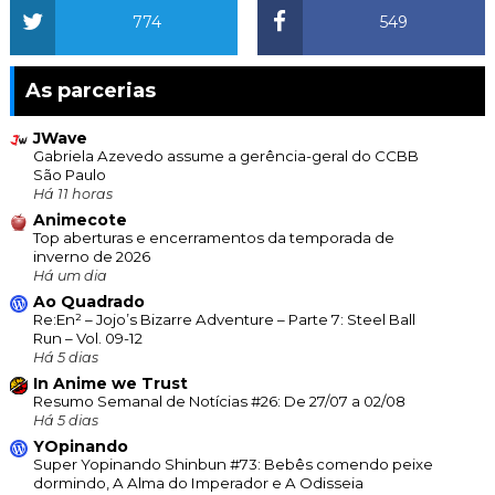
774
549
As parcerias
JWave
Gabriela Azevedo assume a gerência-geral do CCBB
São Paulo
Há 11 horas
Animecote
Top aberturas e encerramentos da temporada de
inverno de 2026
Há um dia
Ao Quadrado
Re:En² – Jojo’s Bizarre Adventure – Parte 7: Steel Ball
Run – Vol. 09-12
Há 5 dias
In Anime we Trust
Resumo Semanal de Notícias #26: De 27/07 a 02/08
Há 5 dias
YOpinando
Super Yopinando Shinbun #73: Bebês comendo peixe
dormindo, A Alma do Imperador e A Odisseia