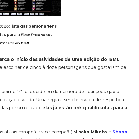
ação
: lista das personagens
das para a
Fase Preliminar
.
nte:
site do ISML
-
rca o início das atividades de uma edição do ISML
.
 de escolher de cinco à doze personagens que gostariam de
anime "x" foi exibido ou do número de aparições que a
cação é válida. Uma regra à ser observada diz respeito à
das por uma razão:
elas já estão pré-qualificadas para a
as atuais campeã e vice-campeã (
Misaka Mikoto
e
Shana
,