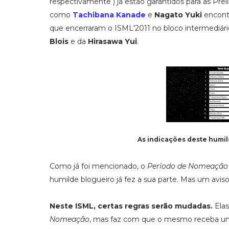
respectivamente ) já estão garantidos para as Pre
como
Tachibana Kanade
e
Nagato Yuki
encont
que encerraram o ISML'2011 no bloco intermediár
Blois
e da
Hirasawa Yui
.
As indicações deste humi
Como já foi mencionado, o
Período de Nomeação
humilde blogueiro já fez a sua parte. Mas um avi
Neste ISML, certas regras serão mudadas.
Ela
Nomeação
, mas faz com que o mesmo receba uma