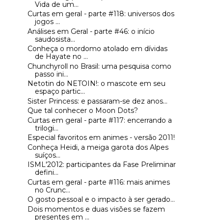
Vida de um...
Curtas em geral - parte #118: universos dos
jogos ...
Análises em Geral - parte #46: o início
saudosista...
Conheça o mordomo atolado em dívidas
de Hayate no ...
Chunchyroll no Brasil: uma pesquisa como
passo ini...
Netotin do NETOIN!: o mascote em seu
espaço partic...
Sister Princess: e passaram-se dez anos...
Que tal conhecer o Moon Dots?
Curtas em geral - parte #117: encerrando a
trilogi...
Especial favoritos em animes - versão 2011!
Conheça Heidi, a meiga garota dos Alpes
suíços...
ISML'2012: participantes da Fase Preliminar
defini...
Curtas em geral - parte #116: mais animes
no Crunc...
O gosto pessoal e o impacto à ser gerado...
Dois momentos e duas visões se fazem
presentes em ...