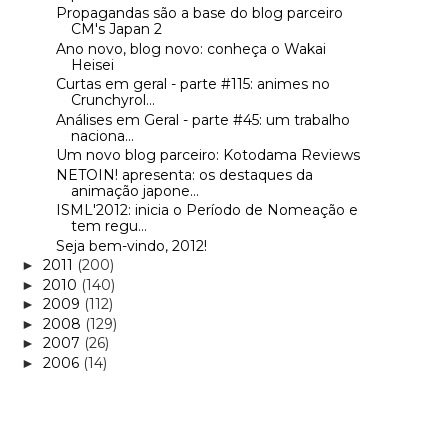
Propagandas são a base do blog parceiro
CM's Japan 2
Ano novo, blog novo: conheça o Wakai
Heisei
Curtas em geral - parte #115: animes no
Crunchyrol...
Análises em Geral - parte #45: um trabalho
naciona...
Um novo blog parceiro: Kotodama Reviews
NETOIN! apresenta: os destaques da
animação japone...
ISML'2012: inicia o Período de Nomeação e
tem regu...
Seja bem-vindo, 2012!
2011
(200)
►
2010
(140)
►
2009
(112)
►
2008
(129)
►
2007
(26)
►
2006
(14)
►