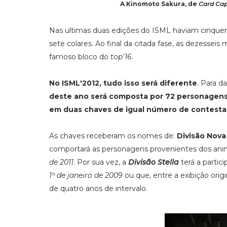
A Kinomoto Sakura, de
Card Cap
Nas ultimas duas edições do ISML haviam cinquen
sete colares. Ao final da citada fase, as dezesseis
famoso bloco do
top'16
.
No ISML'2012, tudo isso será diferente
. Para d
deste ano será composta por 72 personagen
em duas chaves de igual número de contest
As chaves receberam os nomes de:
Divisão Nova
comportará as personagens provenientes dos ani
de 2011
. Por sua vez, a
Divisão Stella
terá a partic
1º de janeiro de 2009
ou que, entre a exibição ori
de quatro anos de intervalo.