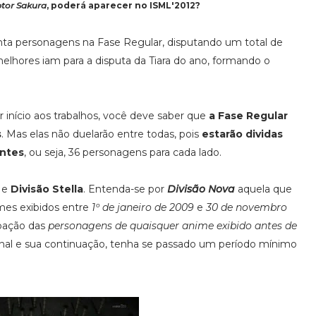
tor Sakura
, poderá aparecer no ISML'2012?
ta personagens na Fase Regular, disputando um total de
 melhores iam para a disputa da Tiara do ano, formando o
ar início aos trabalhos, você deve saber que
a Fase Regular
s
. Mas elas não duelarão entre todas, pois
estarão dividas
antes
, ou seja, 36 personagens para cada lado.
e
Divisão Stella
. Entenda-se por
Divisão Nova
aquela que
mes exibidos entre
1º de janeiro de 2009
e
30 de novembro
ipação das
personagens de quaisquer anime exibido antes de
ginal e sua continuação, tenha se passado um período mínimo