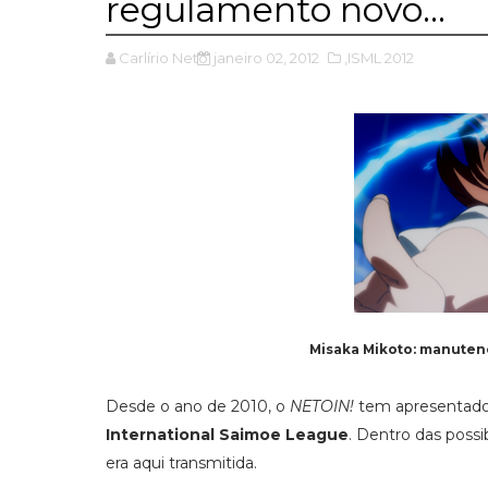
regulamento novo...
Carlírio Neto
janeiro 02, 2012
,ISML 2012
Misaka Mikoto: manutençã
Desde o ano de 2010, o
NETOIN!
tem apresentado 
International Saimoe League
. Dentro das possi
era aqui transmitida.