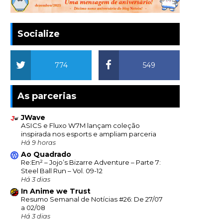
Socialize
774
549
As parcerias
JWave
ASICS e Fluxo W7M lançam coleção
inspirada nos esports e ampliam parceria
Há 9 horas
Ao Quadrado
Re:En² – Jojo’s Bizarre Adventure – Parte 7:
Steel Ball Run – Vol. 09-12
Há 3 dias
In Anime we Trust
Resumo Semanal de Notícias #26: De 27/07
a 02/08
Há 3 dias