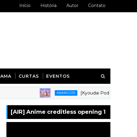
Início
História
Autor
Contato
RAMA
CURTAS
EVENTOS
[Kyoudai Podcast 281] Animes em 
ANIMECOTE
[AIR] Anime creditless opening 1