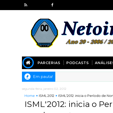
PARCERIAS
PODCASTS
ANÁLISE
Em pauta!
segunda-feira, janeiro 02, 2012
Home
ISML 2012
ISML'2012: inicia o Período de 
ISML'2012: inicia o P