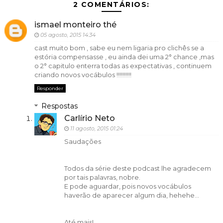
2 COMENTÁRIOS:
ismael monteiro thé
05 agosto, 2015 14:34
cast muito bom , sabe eu nem ligaria pro clichês se a
estória compensasse , eu ainda dei uma 2° chance ,mas
o 2° capitulo enterra todas as expectativas , continuem
criando novos vocábulos !!!!!!!!!!
Responder
Respostas
Carlírio Neto
11 agosto, 2015 01:24
Saudações
Todos da série deste podcast lhe agradecem
por tais palavras, nobre.
E pode aguardar, pois novos vocábulos
haverão de aparecer algum dia, hehehe...
Até mais!