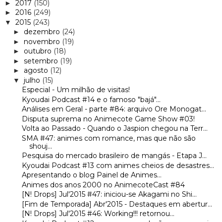
2017
(150)
►
2016
(249)
►
2015
(243)
▼
dezembro
(24)
►
novembro
(19)
►
outubro
(18)
►
setembro
(19)
►
agosto
(12)
►
julho
(15)
▼
Especial - Um milhão de visitas!
Kyoudai Podcast #14 e o famoso "bajá"...
Análises em Geral - parte #84: arquivo Ore Monogat...
Disputa suprema no Animecote Game Show #03!
Volta ao Passado - Quando o Jaspion chegou na Terr...
SMA #47: animes com romance, mas que não são
shouj...
Pesquisa do mercado brasileiro de mangás - Etapa J...
Kyoudai Podcast #13 com animes cheios de desastres...
Apresentando o blog Painel de Animes...
Animes dos anos 2000 no AnimecoteCast #84
[N! Drops] Jul'2015 #47: iniciou-se Akagami no Shi...
[Fim de Temporada] Abr'2015 - Destaques em abertur...
[N! Drops] Jul'2015 #46: Working!!! retornou...