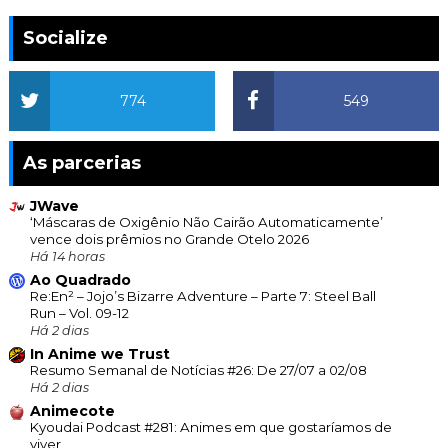
Socialize
774
549
As parcerias
JWave
‘Máscaras de Oxigênio Não Cairão Automaticamente’
vence dois prêmios no Grande Otelo 2026
Há 14 horas
Ao Quadrado
Re:En² – Jojo’s Bizarre Adventure – Parte 7: Steel Ball
Run – Vol. 09-12
Há 2 dias
In Anime we Trust
Resumo Semanal de Notícias #26: De 27/07 a 02/08
Há 2 dias
Animecote
Kyoudai Podcast #281: Animes em que gostaríamos de
viver