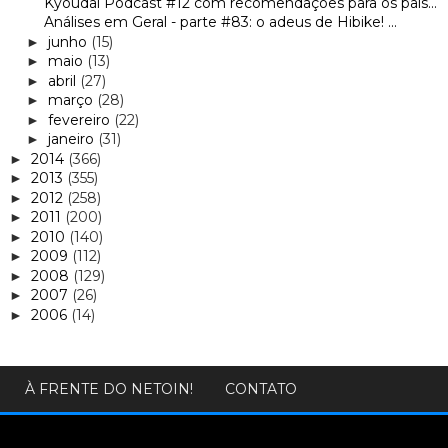
Kyoudai Podcast #12 com recomendações para os pais...
Análises em Geral - parte #83: o adeus de Hibike! ...
junho
(15)
►
maio
(13)
►
abril
(27)
►
março
(28)
►
fevereiro
(22)
►
janeiro
(31)
►
2014
(366)
►
2013
(355)
►
2012
(258)
►
2011
(200)
►
2010
(140)
►
2009
(112)
►
2008
(129)
►
2007
(26)
►
2006
(14)
►
À FRENTE DO NETOIN!
CONTATO