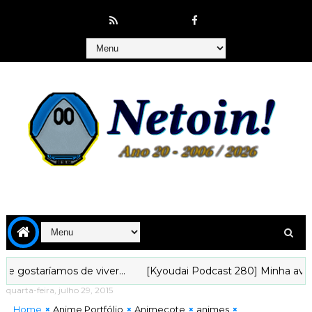
staríamos de viver...
[Kyoudai Podcast 280] Minha aventura
quarta-feira, julho 29, 2015
Home
Anime Portfólio
Animecote
animes