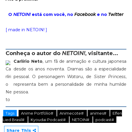
O
NETOIN!
está com você, no
Facebook
e no
Twitter
[ made in NETOIN! ]
Conheça o autor do
NETOIN!
, visitante...
Carlírio Neto
, um fã de animação e cultura japonesa
desde os anos noventa. Dramas são a especialidade
pessoal. O personagem
Wataru
, de
Sister Princess
,
representa bem a personalidade de minha humilde
pessoa.
Tags
Anime Portfólio#
Animecote#
animes#
Elfen
Lied Brasil#
Kyoudai Podcast#
NETOIN#
podcast#
Share This