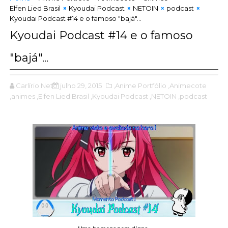
Elfen Lied Brasil
Kyoudai Podcast
NETOIN
podcast
Kyoudai Podcast #14 e o famoso "bajá"...
Kyoudai Podcast #14 e o famoso
"bajá"...
Carlírio Neto
julho 29, 2015
,Anime Portfólio
,Animecote
,animes
,Elfen Lied Brasil
,Kyoudai Podcast
,NETOIN
,podcast