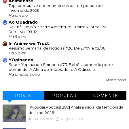
Animecote
Top aberturas e encerramentos da temporada de
inverno de 2026
Há um dia
Ao Quadrado
Re:En² – Jojo’s Bizarre Adventure – Parte 7: Steel Ball
Run – Vol. 09-12
Há 5 dias
In Anime we Trust
Resumo Semanal de Notícias #26: De 27/07 a 02/08
Há 5 dias
YOpinando
Super Yopinando Shinbun #73: Bebês comendo peixe
dormindo, A Alma do Imperador e A Odisseia
Há uma semana
Mostrar todos
POSTS
POPULAR
COMENTE
[Kyoudai Podcast 282] Análise inicial da temporada
de julho-2026!
Carlírio Neto
Aug 04, 2026