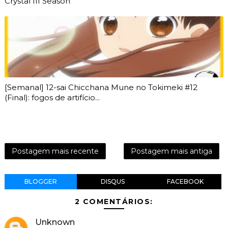
Crystal III Season
[Semanal] 12-sai Chicchana Mune no Tokimeki #12
(Final): fogos de artifício...
Postagem mais recente
Postagem mais antiga
BLOGGER
DISQUS
FACEBOOK
2 COMENTÁRIOS:
Unknown