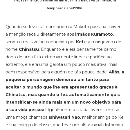
Inegavelmente, o anime foi um dos mais belos visualmente, na
temporada abril'2016.
Quando se fez citar com quem a Makoto passaria a viver,
a menção recaiu diretamente aos
irmãos Kuramoto
,
sendo o mais velho conhecido por
Kei
e a mais jovem de
nome
Chinatsu
. Enquanto ele era densamente calmo,
dono de uma fala extremamente linear e pacífico ao
extremo, ela era uma garota um pouco mais ativa, mas
bem responsável para alguém de tão pouca idade.
Aliás, a
pequena personagem demorou um tanto para
aceitar o mundo que lhe era apresentado graças à
Chinatsu, mas quando o fez automaticamente quis
intensificar-se ainda mais em um novo objetivo pára
a sua vida pessoal
. Igualmente à citada jovem, tem-se
uma moça chamada
Ishiwatari Nao
, melhor amiga do Kei
e sua colega de classe, que teve um olhar inicial distorcido