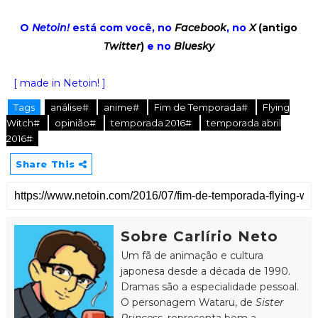
O
Netoin!
está com você, no
Facebook
, no
X
(antigo
Twitter
)
e no
Bluesky
[ made in Netoin! ]
Tags
análise#
anime#
Fim de Temporada#
Flying
Witch#
opinião#
temporada 2016#
temporada abril
2016#
Share This
Sobre Carlírio Neto
Um fã de animação e cultura
japonesa desde a década de 1990.
Dramas são a especialidade pessoal.
O personagem Wataru, de
Sister
Princess
, representa bem a