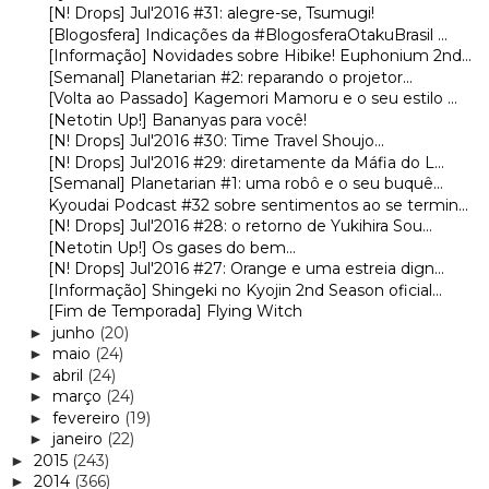
[N! Drops] Jul'2016 #31: alegre-se, Tsumugi!
[Blogosfera] Indicações da #BlogosferaOtakuBrasil ...
[Informação] Novidades sobre Hibike! Euphonium 2nd...
[Semanal] Planetarian #2: reparando o projetor...
[Volta ao Passado] Kagemori Mamoru e o seu estilo ...
[Netotin Up!] Bananyas para você!
[N! Drops] Jul'2016 #30: Time Travel Shoujo...
[N! Drops] Jul'2016 #29: diretamente da Máfia do L...
[Semanal] Planetarian #1: uma robô e o seu buquê...
Kyoudai Podcast #32 sobre sentimentos ao se termin...
[N! Drops] Jul'2016 #28: o retorno de Yukihira Sou...
[Netotin Up!] Os gases do bem...
[N! Drops] Jul'2016 #27: Orange e uma estreia dign...
[Informação] Shingeki no Kyojin 2nd Season oficial...
[Fim de Temporada] Flying Witch
junho
(20)
►
maio
(24)
►
abril
(24)
►
março
(24)
►
fevereiro
(19)
►
janeiro
(22)
►
2015
(243)
►
2014
(366)
►