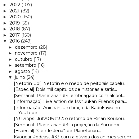
2022
(107)
►
2021
(82)
►
2020
(150)
►
2019
(59)
►
2018
(87)
►
2017
(150)
►
2016
(249)
▼
dezembro
(28)
►
novembro
(17)
►
outubro
(17)
►
setembro
(16)
►
agosto
(14)
►
julho
(24)
▼
[Netotin Up!] Netotin e o medo de peitorais cabelu...
[Especial] Dois mil capítulos de histórias e satis...
[Semanal] Planetarian #4: embriagado com álcool...
[Informação] Live action de Isshuukan Friends para...
[Informação] Anichan, um braço da Kadokawa no
YouTube
[N! Drops] Jul'2016 #32: o retorno de Binan Koukou...
[Semanal] Planetarian #3: a projeção da Yumemi...
[Especial] "Gentle Jena", de Planetarian...
Kyoudai Podcast #33 com a dúvida dos animes serem ...