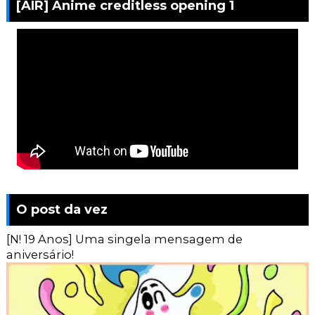
[AIR] Anime creditless opening 1
O post da vez
[N! 19 Anos] Uma singela mensagem de
aniversário!