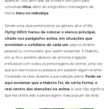
aparecer. Isto sem falar da tímida e sem jeito para
conversas
Hina
, além do enigmático mensageiro de
nome
Haru no Hakobiya
.
Sendo uma obra pertencente ao gênero slice-of-life,
Flying Witch
tratou de colocar o elenco principal,
citado nos parágrafos acima, em situações que
envolviam o cotidiano de cada um
, seja no âmbito
pessoal ou comunitário (por assim exclamar). A Makoto,
em si, foi o perfeito alicerce de sintonia e ligação
irrefutável com todos os personagens do anime, uma vez
que por ela iniciava ou passava em paralelo algum evento
mostrado na obra, durante a sua exibição plena.
Pode-se
aqui exclamar que a Makoto foi, de certa forma, o
real centro das atenções no anime
(o que não significa
que ela tenha sido a personagem mais popular da obra).