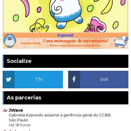
Socialize
774
549
As parcerias
JWave
Gabriela Azevedo assume a gerência-geral do CCBB
São Paulo
Há 18 horas