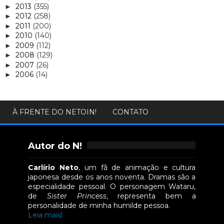
2013
(355)
►
2012
(258)
►
2011
(200)
►
2010
(140)
►
2009
(112)
►
2008
(129)
►
2007
(26)
►
2006
(14)
►
À FRENTE DO NETOIN!
CONTATO
Autor do N!
Carlírio Neto
, um fã de animação e cultura
japonesa desde os anos noventa. Dramas são a
especialidade pessoal. O personagem Wataru,
de
Sister Princess
, representa bem a
personalidade de minha humilde pessoa.
Leia mais!