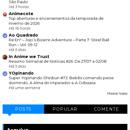
São Paulo
Há 3 horas
Animecote
Top aberturas e encerramentos da temporada de
inverno de 2026
Há 16 horas
Ao Quadrado
Re:En² – Jojo’s Bizarre Adventure – Parte 7: Steel Ball
Run – Vol. 09-12
Há 5 dias
In Anime we Trust
Resumo Semanal de Notícias #26: De 27/07 a 02/08
Há 5 dias
YOpinando
Super Yopinando Shinbun #73: Bebês comendo peixe
dormindo, A Alma do Imperador e A Odisseia
Há uma semana
Mostrar todos
POSTS
POPULAR
COMENTE