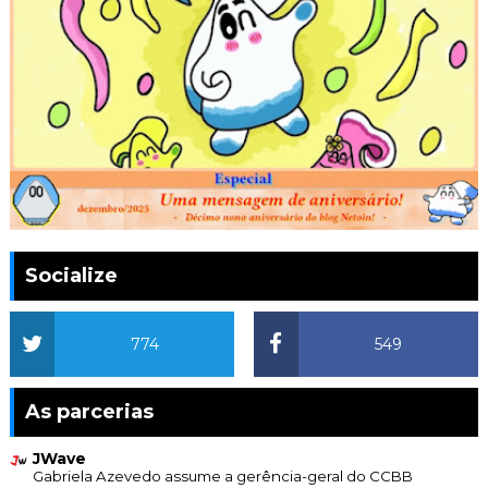
Socialize
774
549
As parcerias
JWave
Gabriela Azevedo assume a gerência-geral do CCBB