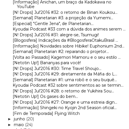
[Informação] Anichan, um braço da Kadokawa no
YouTube
[N! Drops] Jul'2016 #32: o retorno de Binan Koukou...
[Semanal] Planetarian #3: a projeção da Yumemi...
[Especial] "Gentle Jena", de Planetarian...
Kyoudai Podcast #33 com a dúvida dos animes serem ...
[N! Drops] Jul'2016 #31: alegre-se, Tsumugi!
[Blogosfera] Indicações da #BlogosferaOtakuBrasil ...
[Informação] Novidades sobre Hibike! Euphonium 2nd...
[Semanal] Planetarian #2: reparando o projetor...
[Volta ao Passado] Kagemori Mamoru e o seu estilo ...
[Netotin Up!] Bananyas para você!
[N! Drops] Jul'2016 #30: Time Travel Shoujo...
[N! Drops] Jul'2016 #29: diretamente da Máfia do L...
[Semanal] Planetarian #1: uma robô e o seu buquê...
Kyoudai Podcast #32 sobre sentimentos ao se termin...
[N! Drops] Jul'2016 #28: o retorno de Yukihira Sou...
[Netotin Up!] Os gases do bem...
[N! Drops] Jul'2016 #27: Orange e uma estreia dign...
[Informação] Shingeki no Kyojin 2nd Season oficial...
[Fim de Temporada] Flying Witch
junho
(20)
►
maio
(24)
►