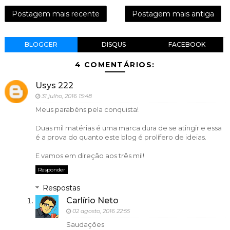
Postagem mais recente
Postagem mais antiga
BLOGGER
DISQUS
FACEBOOK
4 COMENTÁRIOS:
Usys 222
31 julho, 2016 15:48
Meus parabéns pela conquista!
Duas mil matérias é uma marca dura de se atingir e essa
é a prova do quanto este blog é prolífero de ideias.
E vamos em direção aos três mil!
Responder
Respostas
Carlírio Neto
02 agosto, 2016 22:55
Saudações