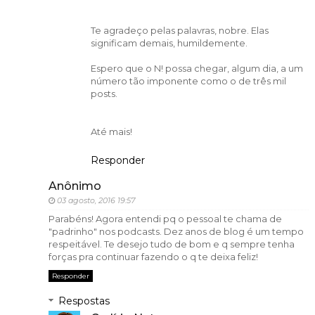
Te agradeço pelas palavras, nobre. Elas
significam demais, humildemente.
Espero que o N! possa chegar, algum dia, a um
número tão imponente como o de três mil
posts.
Até mais!
Responder
Anônimo
03 agosto, 2016 19:57
Parabéns! Agora entendi pq o pessoal te chama de
"padrinho" nos podcasts. Dez anos de blog é um tempo
respeitável. Te desejo tudo de bom e q sempre tenha
forças pra continuar fazendo o q te deixa feliz!
Responder
Respostas