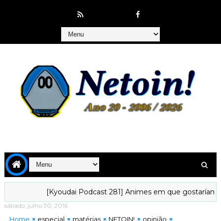
[Kyoudai Podcast 281] Animes em que gostaríamos de viv
sábado, julho 30, 2016
Home
especial
matérias
NETOIN!
opinião