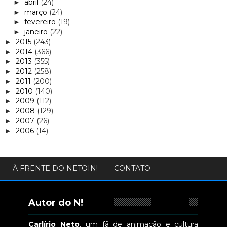
abril
(24)
►
março
(24)
►
fevereiro
(19)
►
janeiro
(22)
►
2015
(243)
►
2014
(366)
►
2013
(355)
►
2012
(258)
►
2011
(200)
►
2010
(140)
►
2009
(112)
►
2008
(129)
►
2007
(26)
►
2006
(14)
►
À FRENTE DO NETOIN!
CONTATO
Autor do N!
Carlírio Neto
, um fã de animação e cultura