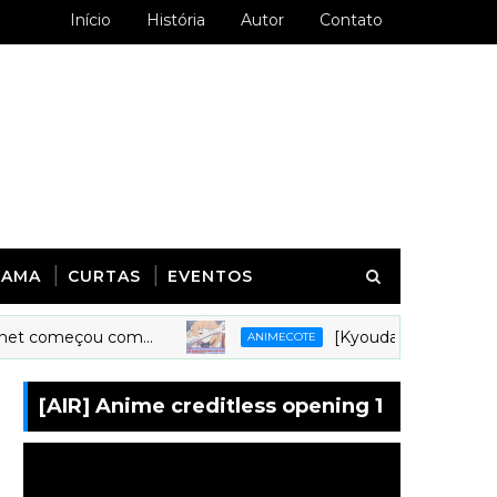
Início
História
Autor
Contato
RAMA
CURTAS
EVENTOS
meçou com...
[Kyoudai Podcast 279] Anális
ANIMECOTE
[AIR] Anime creditless opening 1