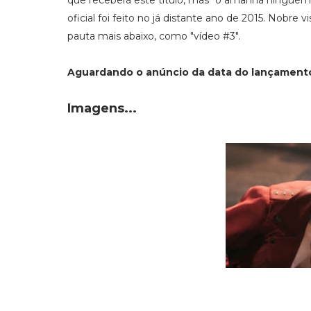
que receberá este título, mas "o amanhã ninguém 
oficial foi feito no já distante ano de 2015. Nobre
pauta mais abaixo, como "vídeo #3".
Aguardando o anúncio da data do lançamento
Imagens...