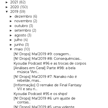
2021
(82)
►
2020
(150)
►
2019
(59)
▼
dezembro
(6)
►
novembro
(2)
►
outubro
(3)
►
setembro
(2)
►
agosto
(3)
►
julho
(4)
►
junho
(3)
►
maio
(10)
▼
[N! Drops] Mai'2019 #9: coragem...
[N! Drops] Mai'2019 #8: Consequências...
Kyoudai Podcast #96 e as trocas de corpos
[Análises em Geral] Parte #98: a bela
música "Arri...
[N! Drops] Mai'2019 #7: Nanako não é
rebelde, mas...
[Informação] O remake de Final Fantasy
VII e seu n...
Kyoudai Podcast #95 e os ships!
[N! Drops] Mai'2019 #6: um ajuste de
contas...
[N! Drops] Mai'2019 #5: uma vidente