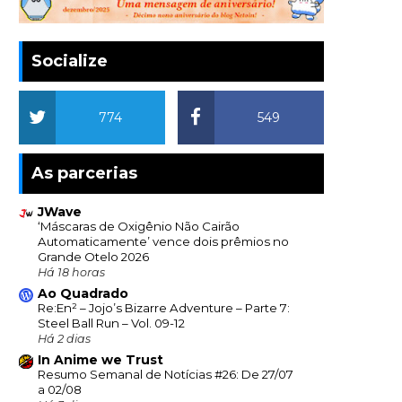
Socialize
774
549
As parcerias
JWave
‘Máscaras de Oxigênio Não Cairão
Automaticamente’ vence dois prêmios no
Grande Otelo 2026
Há 18 horas
Ao Quadrado
Re:En² – Jojo’s Bizarre Adventure – Parte 7:
Steel Ball Run – Vol. 09-12
Há 2 dias
In Anime we Trust
Resumo Semanal de Notícias #26: De 27/07
a 02/08