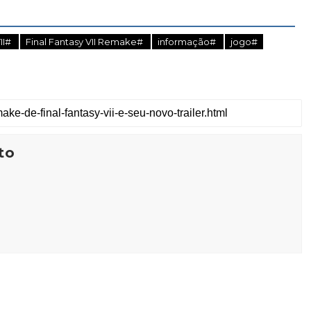
VII#
Final Fantasy VII Remake#
informação#
jogo#
to