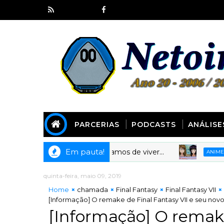
PARCERIAS
PODCASTS
ANÁLISE
Em pauta!
 Animes em que gostaríamos de viver...
[
ANIMECOTE
quinta-feira, maio 09, 2019
Home
chamada
Final Fantasy
Final Fantasy VII
[Informação] O remake de Final Fantasy VII e seu novo 
[Informação] O remake