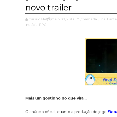
novo trailer
Carlírio Neto
maio 09, 2019
,chamada
,Final Fanta
,notícia
,RPG
Mais um gostinho do que virá...
O anúncio oficial, quanto a produção do jogo
Fina