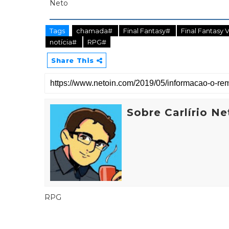
Tags
chamada#
Final Fantasy#
Final Fantasy 
notícia#
RPG#
Share This
Sobre Carlírio Ne
RPG