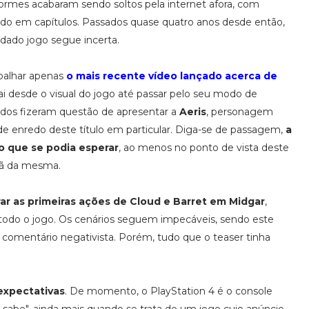
nformes acabaram sendo soltos pela internet afora, com
idido em capítulos. Passados quase quatro anos desde então,
dado jogo segue incerta.
abalhar apenas
o mais recente vídeo lançado acerca de
ai desde o visual do jogo até passar pelo seu modo de
ndos fizeram questão de apresentar a
Aeris
, personagem
e enredo deste título em particular. Diga-se de passagem,
a
o que se podia esperar
, ao menos no ponto de vista deste
fã da mesma.
ar as primeiras ações de Cloud e Barret em Midgar
,
 todo o jogo. Os cenários seguem impecáveis, sendo este
comentário negativista. Porém, tudo que o teaser tinha
expectativas
. De momento, o PlayStation 4 é o console