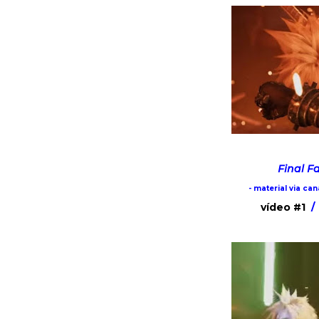
Final F
- material via ca
vídeo #1
/