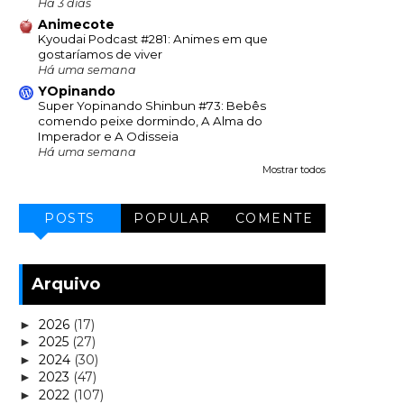
Há 3 dias
Animecote
Kyoudai Podcast #281: Animes em que
gostaríamos de viver
Há uma semana
YOpinando
Super Yopinando Shinbun #73: Bebês
comendo peixe dormindo, A Alma do
Imperador e A Odisseia
Há uma semana
Mostrar todos
POSTS
POPULAR
COMENTE
Arquivo
2026
(17)
►
2025
(27)
►
2024
(30)
►
2023
(47)
►
2022
(107)
►