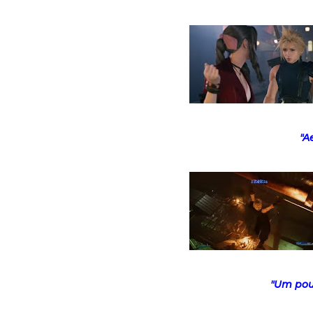
"Ae
"Um pou