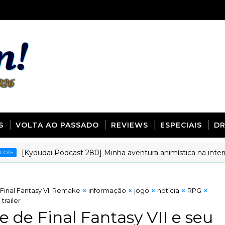
S
VOLTA AO PASSADO
REVIEWS
ESPECIAIS
D
Kyoudai Podcast 280] Minha aventura animística na internet co
Final Fantasy VII Remake
informação
jogo
notícia
RPG
trailer
 de Final Fantasy VII e seu