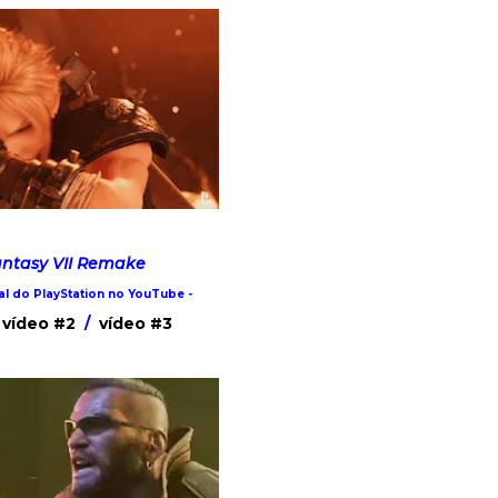
antasy VII Remake
nal do PlayStation no YouTube -
vídeo #2
/
vídeo #3