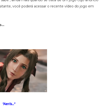
sabe", ainda mais quando se trata de um jogo cujo anúncio
 visitante, você poderá acessar o recente vídeo do jogo em
...
"Aeris..."