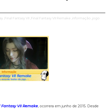
sy
,Final Fantasy VII
,Final Fantasy VII Remake
,informação
,jogo
l Fantasy VII Remake
, ocorrera em junho de 2015. Desde