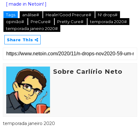
[ made in Netoin! ]
Tags
análise#
Healin'Good Precure#
N! drops#
opinião#
PreCure#
Pretty Cure#
temporada 2020#
temporada janeiro 2020#
Share This
Sobre Carlírio Neto
temporada janeiro 2020