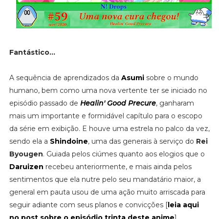
Fantástico...
A sequência de aprendizados da
Asumi
sobre o mundo
humano, bem como uma nova vertente ter se iniciado no
episódio passado de
Healin' Good Precure
, ganharam
mais um importante e formidável capítulo para o escopo
da série em exibição. E houve uma estrela no palco da vez,
sendo ela a
Shindoine
, uma das generais à serviço do
Rei
Byougen
. Guiada pelos ciúmes quanto aos elogios que o
Daruizen
recebeu anteriormente, e mais ainda pelos
sentimentos que ela nutre pelo seu mandatário maior, a
general em pauta usou de uma ação muito arriscada para
seguir adiante com seus planos e convicções [
leia aqui
no post sobre o episódio trinta deste anime
].