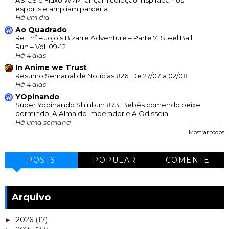
esports e ampliam parceria
Há um dia
Ao Quadrado
Re:En² – Jojo’s Bizarre Adventure – Parte 7: Steel Ball
Run – Vol. 09-12
Há 4 dias
In Anime we Trust
Resumo Semanal de Notícias #26: De 27/07 a 02/08
Há 4 dias
YOpinando
Super Yopinando Shinbun #73: Bebês comendo peixe
dormindo, A Alma do Imperador e A Odisseia
Há uma semana
Mostrar todos
POSTS
POPULAR
COMENTE
Arquivo
2026
(17)
►