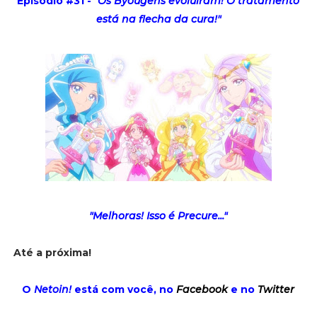
Episódio #31 -
"Os Byougens evoluíram! O tratamento
está na flecha da cura!"
"Melhoras! Isso é Precure..."
Até a próxima!
O
Netoin!
está com você, no
Facebook
e no
Twitter