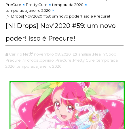
PreCure
Pretty Cure
temporada 2020
temporada janeiro 2020
[N! Drops] Nov'2020 #59: um novo poder! Isso é Precure!
[N! Drops] Nov'2020 #59: um novo
poder! Isso é Precure!
Carlírio Neto
novembro 08, 2020
,análise
,Healin'Good
Precure
,N! drops
,opinião
,PreCure
,Pretty Cure
,temporada
2020
,temporada janeiro 2020