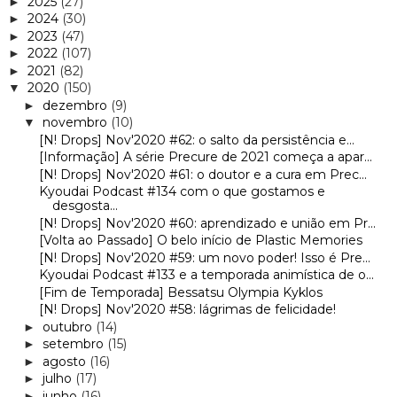
2025
(27)
►
2024
(30)
►
2023
(47)
►
2022
(107)
►
2021
(82)
►
2020
(150)
▼
dezembro
(9)
►
novembro
(10)
▼
[N! Drops] Nov'2020 #62: o salto da persistência e...
[Informação] A série Precure de 2021 começa a apar...
[N! Drops] Nov'2020 #61: o doutor e a cura em Prec...
Kyoudai Podcast #134 com o que gostamos e
desgosta...
[N! Drops] Nov'2020 #60: aprendizado e união em Pr...
[Volta ao Passado] O belo início de Plastic Memories
[N! Drops] Nov'2020 #59: um novo poder! Isso é Pre...
Kyoudai Podcast #133 e a temporada animística de o...
[Fim de Temporada] Bessatsu Olympia Kyklos
[N! Drops] Nov'2020 #58: lágrimas de felicidade!
outubro
(14)
►
setembro
(15)
►
agosto
(16)
►
julho
(17)
►
junho
(16)
►