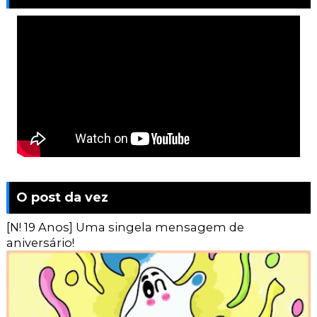
O post da vez
[N! 19 Anos] Uma singela mensagem de
aniversário!