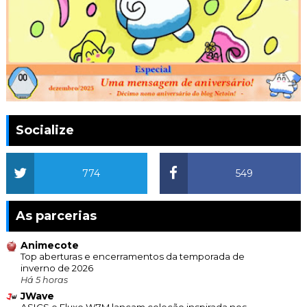
Socialize
774
549
As parcerias
Animecote
Top aberturas e encerramentos da temporada de
inverno de 2026
Há 5 horas
JWave
ASICS e Fluxo W7M lançam coleção inspirada nos