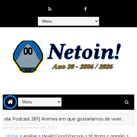
dcast 281] Animes em que gostaríamos de viver...
[Kyoudai 
domingo, novembro 08, 2020
Home
análise
Healin'Good Precure
N! drops
opinião