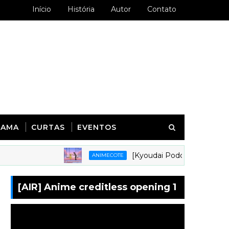
Início
História
Autor
Contato
RAMA
CURTAS
EVENTOS
[Kyoudai Podcast 281] Animes em 
ANIMECOTE
[AIR] Anime creditless opening 1