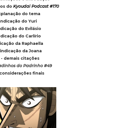
ios do
Kyoudai Podcast #170
xplanação do tema
indicação do Yuri
ndicação do Evilásio
ndicação do Carlírio
dicação da Raphaella
 indicação da Joana
- demais citações
dinhos do Padrinho #49
considerações finais