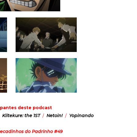
cipantes deste podcast
/
Kiitekure: the 1ST
/
Netoin!
/
Yopinando
ecadinhos do Padrinho #49