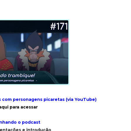
s com personagens picaretas (via YouTube)
aqui para acessar
hando o podcast
sentações e introdução