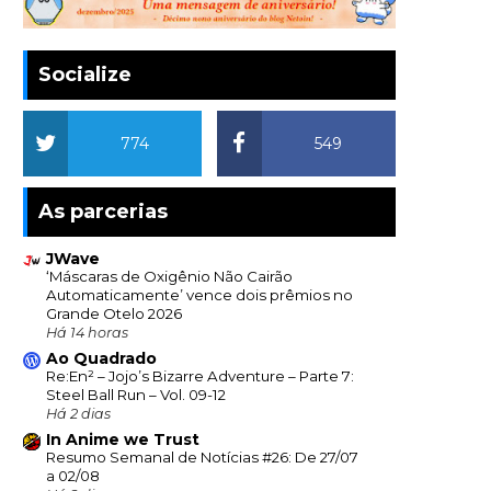
Socialize
774
549
As parcerias
JWave
‘Máscaras de Oxigênio Não Cairão
Automaticamente’ vence dois prêmios no
Grande Otelo 2026
Há 14 horas
Ao Quadrado
Re:En² – Jojo’s Bizarre Adventure – Parte 7:
Steel Ball Run – Vol. 09-12
Há 2 dias
In Anime we Trust
Resumo Semanal de Notícias #26: De 27/07
a 02/08