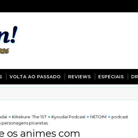
S
VOLTA AO PASSADO
REVIEWS
ESPECIAIS
D
udai
Kiitekure: The 1ST
Kyoudai Podcast
NETOIN!
podcast
m personagens picaretas
 e os animes com