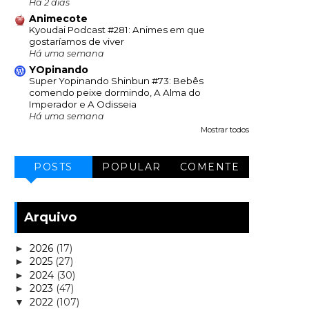
Há 2 dias
Animecote
Kyoudai Podcast #281: Animes em que
gostaríamos de viver
Há uma semana
YOpinando
Super Yopinando Shinbun #73: Bebês
comendo peixe dormindo, A Alma do
Imperador e A Odisseia
Há uma semana
Mostrar todos
POSTS
POPULAR
COMENTE
Arquivo
2026
(17)
►
2025
(27)
►
2024
(30)
►
2023
(47)
►
2022
(107)
▼