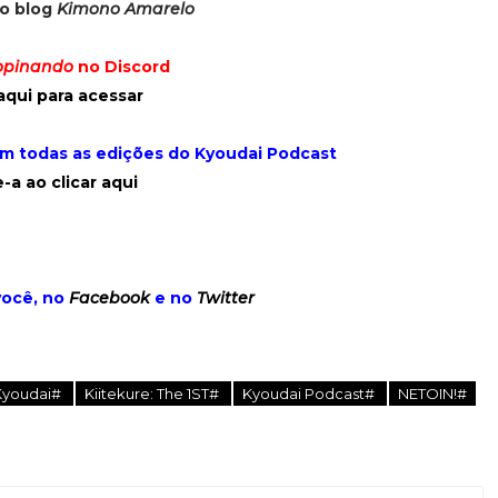
no blog
Kimono Amarelo
opinando
no Discord
aqui para acessar
om todas as edições do Kyoudai Podcast
-a ao clicar aqui
você, no
Facebook
e no
Twitter
 Kyoudai#
Kiitekure: The 1ST#
Kyoudai Podcast#
NETOIN!#