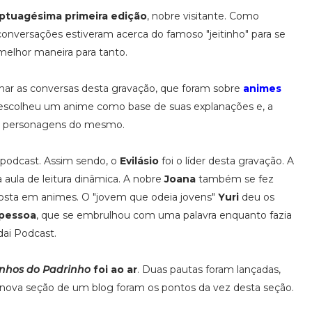
ptuagésima primeira edição
, nobre visitante. Como
 conversações estiveram acerca do famoso "jeitinho" para se
elhor maneira para tanto.
har as conversas desta gravação, que foram sobre
animes
e escolheu um anime como base de suas explanações e, a
is personagens do mesmo.
 podcast. Assim sendo, o
Evilásio
foi o líder desta gravação. A
 aula de leitura dinâmica. A nobre
Joana
também se fez
osta em animes. O "jovem que odeia jovens"
Yuri
deu os
pessoa
, que se embrulhou com uma palavra enquanto fazia
ai Podcast.
nhos do Padrinho
foi ao ar
. Duas pautas foram lançadas,
 nova seção de um blog foram os pontos da vez desta seção.