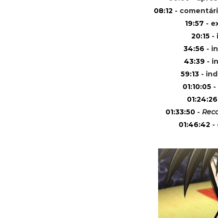
08:12
- comentár
19:57
- e
20:15
- 
34:56
- i
43:39
- i
59:13
- in
01:10:05
-
01:24:26
01:33:50
-
Reca
01:46:42
- 