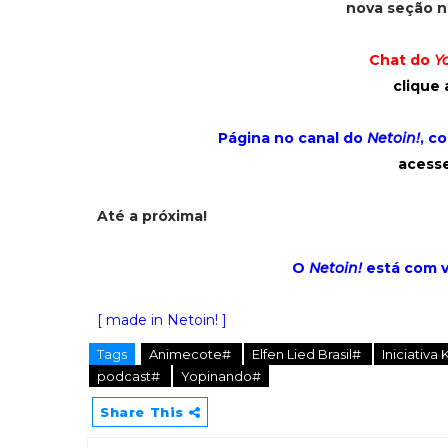
nova seção 
Chat do
Y
clique 
Página no canal do
Netoin!
, c
acesse
Até a próxima!
O
Netoin!
está com 
[ made in Netoin! ]
Tags
Animecote#
Elfen Lied Brasil#
Iniciativa
podcast#
Yopinando#
Share This