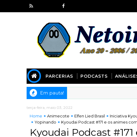
PARCERIAS
PODCASTS
ANÁLISE
Em pauta!
terça-feira, maio 03, 2022
Home
Animecote
Elfen Lied Brasil
Iniciativa Kyo
Yopinando
Kyoudai Podcast #171 e os animes co
Kyoudai Podcast #171