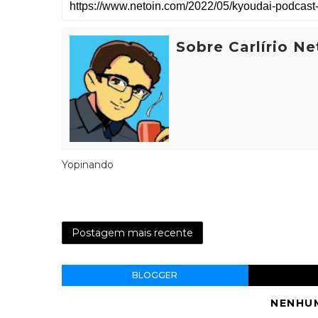
Sobre Carlírio Ne
Yopinando
Postagem mais recente
BLOGGER
NENHU