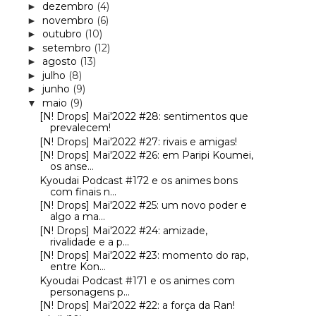
dezembro
(4)
►
novembro
(6)
►
outubro
(10)
►
setembro
(12)
►
agosto
(13)
►
julho
(8)
►
junho
(9)
►
maio
(9)
▼
[N! Drops] Mai'2022 #28: sentimentos que
prevalecem!
[N! Drops] Mai'2022 #27: rivais e amigas!
[N! Drops] Mai'2022 #26: em Paripi Koumei,
os anse...
Kyoudai Podcast #172 e os animes bons
com finais n...
[N! Drops] Mai'2022 #25: um novo poder e
algo a ma...
[N! Drops] Mai'2022 #24: amizade,
rivalidade e a p...
[N! Drops] Mai'2022 #23: momento do rap,
entre Kon...
Kyoudai Podcast #171 e os animes com
personagens p...
[N! Drops] Mai'2022 #22: a força da Ran!