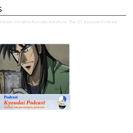
s
d Brasil
,Iniciativa Kyoudai
,Kiitekure: The 1ST
,Kyoudai Podcast