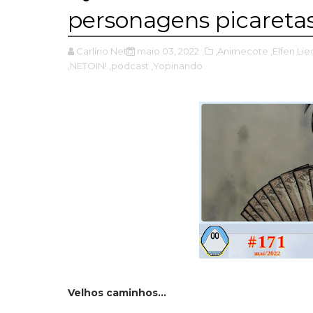
personagens picareta
Carlírio Neto
maio 03, 2022
,Animecote
,Elfen Lie
,NETOIN!
,podcast
,Yopinando
Velhos caminhos...