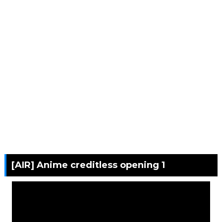
[AIR] Anime creditless opening 1