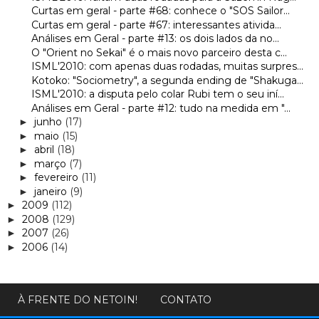
Curtas em geral - parte #68: conhece o "SOS Sailor...
Curtas em geral - parte #67: interessantes ativida...
Análises em Geral - parte #13: os dois lados da no...
O "Orient no Sekai" é o mais novo parceiro desta c...
ISML'2010: com apenas duas rodadas, muitas surpres...
Kotoko: "Sociometry", a segunda ending de "Shakuga...
ISML'2010: a disputa pelo colar Rubi tem o seu iní...
Análises em Geral - parte #12: tudo na medida em "...
junho
(17)
►
maio
(15)
►
abril
(18)
►
março
(7)
►
fevereiro
(11)
►
janeiro
(9)
►
2009
(112)
►
2008
(129)
►
2007
(26)
►
2006
(14)
►
À FRENTE DO NETOIN!
CONTATO