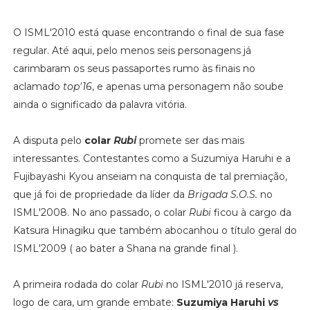
O ISML'2010 está quase encontrando o final de sua fase
regular. Até aqui, pelo menos seis personagens já
carimbaram os seus passaportes rumo às finais no
aclamado
top'16
, e apenas uma personagem não soube
ainda o significado da palavra vitória.
A disputa pelo
colar
Rubi
promete ser das mais
interessantes. Contestantes como a Suzumiya Haruhi e a
Fujibayashi Kyou anseiam na conquista de tal premiação,
que já foi de propriedade da líder da
Brigada S.O.S.
no
ISML'2008. No ano passado, o colar
Rubi
ficou à cargo da
Katsura Hinagiku que também abocanhou o título geral do
ISML'2009 ( ao bater a Shana na grande final ).
A primeira rodada do colar
Rubi
no ISML'2010 já reserva,
logo de cara, um grande embate:
Suzumiya Haruhi
vs