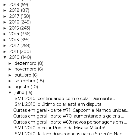
2019
(59)
►
2018
(87)
►
2017
(150)
►
2016
(249)
►
2015
(243)
►
2014
(366)
►
2013
(355)
►
2012
(258)
►
2011
(200)
►
2010
(140)
▼
dezembro
(8)
►
novembro
(6)
►
outubro
(6)
►
setembro
(18)
►
agosto
(10)
►
julho
(15)
▼
ISML'2010: continuando com o colar Diamante...
ISML'2010: o último colar está em disputa!
Curtas em geral - parte #71: Capcom e Namco unidas...
Curtas em geral - parte #70: aumentando a galeria ...
Curtas em geral - parte #69: novos personagens em ...
ISML'2010: o colar Rubi é da Misaka Mikoto!
ISML'2010: faltam duas rodadas para a Sazen'in Nag...