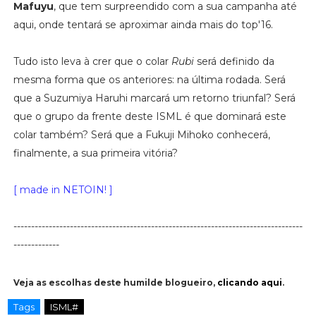
Mafuyu
, que tem surpreendido com a sua campanha até
aqui, onde tentará se aproximar ainda mais do top'16.
Tudo isto leva à crer que o colar
Rubi
será definido da
mesma forma que os anteriores: na última rodada. Será
que a Suzumiya Haruhi marcará um retorno triunfal? Será
que o grupo da frente deste ISML é que dominará este
colar também? Será que a Fukuji Mihoko conhecerá,
finalmente, a sua primeira vitória?
[ made in NETOIN! ]
----------------------------------------------------------------------------------
-------------
Veja as escolhas deste humilde blogueiro,
clicando aqui
.
Tags
ISML#