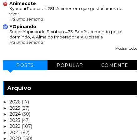
Animecote
Kyoudai Podcast #281: Animes em que gostaríamos de
viver
Há uma semana
YOpinando
Super Yopinando Shinbun #73: Bebês comendo peixe
dormindo, A Alma do Imperador e A Odisseia
Há uma semana
Mostrar todos
POSTS
POPULAR
COMENTE
Arquivo
2026
(17)
►
2025
(27)
►
2024
(30)
►
2023
(47)
►
2022
(107)
►
2021
(82)
►
2020
(150)
►