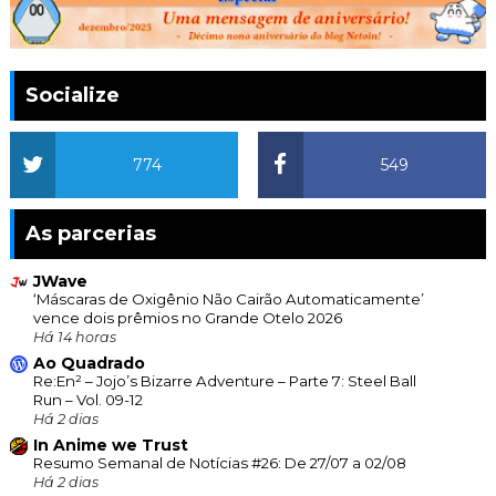
Socialize
774
549
As parcerias
JWave
‘Máscaras de Oxigênio Não Cairão Automaticamente’
vence dois prêmios no Grande Otelo 2026
Há 14 horas
Ao Quadrado
Re:En² – Jojo’s Bizarre Adventure – Parte 7: Steel Ball
Run – Vol. 09-12
Há 2 dias
In Anime we Trust
Resumo Semanal de Notícias #26: De 27/07 a 02/08
Há 2 dias