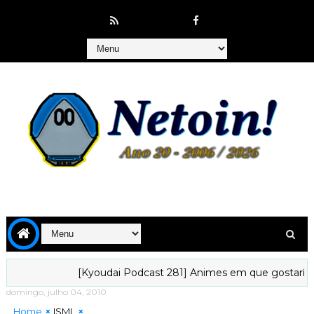
[Kyoudai Podcast 281] Animes em que gostaríamos d
domingo, julho 04, 2010
Home
ISML