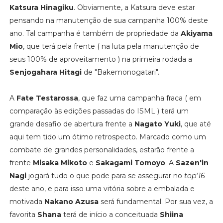
Katsura Hinagiku
. Obviamente, a Katsura deve estar
pensando na manutenção de sua campanha 100% deste
ano. Tal campanha é também de propriedade da
Akiyama
Mio
, que terá pela frente ( na luta pela manutenção de
seus 100% de aproveitamento ) na primeira rodada a
Senjogahara Hitagi
de "Bakemonogatari".
A
Fate Testarossa
, que faz uma campanha fraca ( em
comparação às edições passadas do ISML ) terá um
grande desafio de abertura frente a
Nagato Yuki
, que até
aqui tem tido um ótimo retrospecto. Marcado como um
combate de grandes personalidades, estarão frente a
frente
Misaka Mikoto
e
Sakagami Tomoyo
. A
Sazen'in
Nagi
jogará tudo o que pode para se assegurar no
top'16
deste ano, e para isso uma vitória sobre a embalada e
motivada
Nakano Azusa
será fundamental. Por sua vez, a
favorita
Shana
terá de início a conceituada
Shiina