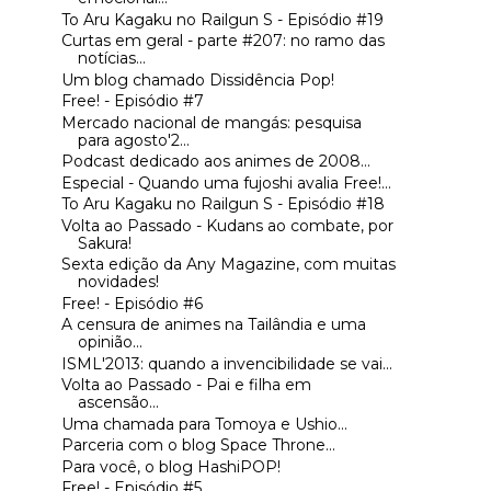
To Aru Kagaku no Railgun S - Episódio #19
Curtas em geral - parte #207: no ramo das
notícias...
Um blog chamado Dissidência Pop!
Free! - Episódio #7
Mercado nacional de mangás: pesquisa
para agosto'2...
Podcast dedicado aos animes de 2008...
Especial - Quando uma fujoshi avalia Free!...
To Aru Kagaku no Railgun S - Episódio #18
Volta ao Passado - Kudans ao combate, por
Sakura!
Sexta edição da Any Magazine, com muitas
novidades!
Free! - Episódio #6
A censura de animes na Tailândia e uma
opinião...
ISML'2013: quando a invencibilidade se vai...
Volta ao Passado - Pai e filha em
ascensão...
Uma chamada para Tomoya e Ushio...
Parceria com o blog Space Throne...
Para você, o blog HashiPOP!
Free! - Episódio #5