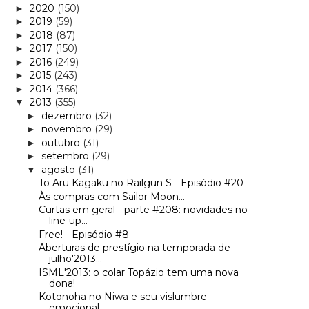
2020
(150)
►
2019
(59)
►
2018
(87)
►
2017
(150)
►
2016
(249)
►
2015
(243)
►
2014
(366)
►
2013
(355)
▼
dezembro
(32)
►
novembro
(29)
►
outubro
(31)
►
setembro
(29)
►
agosto
(31)
▼
To Aru Kagaku no Railgun S - Episódio #20
Às compras com Sailor Moon...
Curtas em geral - parte #208: novidades no
line-up...
Free! - Episódio #8
Aberturas de prestígio na temporada de
julho'2013...
ISML'2013: o colar Topázio tem uma nova
dona!
Kotonoha no Niwa e seu vislumbre
emocional...