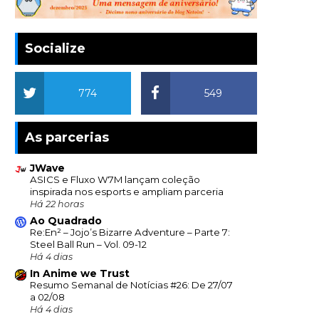
Socialize
774
549
As parcerias
JWave
ASICS e Fluxo W7M lançam coleção
inspirada nos esports e ampliam parceria
Há 22 horas
Ao Quadrado
Re:En² – Jojo’s Bizarre Adventure – Parte 7:
Steel Ball Run – Vol. 09-12
Há 4 dias
In Anime we Trust
Resumo Semanal de Notícias #26: De 27/07
a 02/08
Há 4 dias