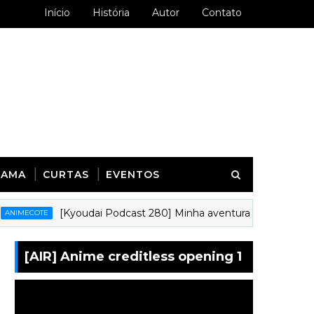
Início
História
Autor
Contato
RAMA
CURTAS
EVENTOS
[Kyoudai Podcast 280] Minha aventura animística na inte
COTE
[AIR] Anime creditless opening 1