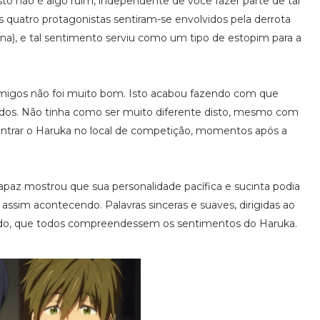
Isto não é algo ruim, independente de você fazer parte de tal
s quatro protagonistas sentiram-se envolvidos pela derrota
na), e tal sentimento serviu como um tipo de estopim para a
 amigos não foi muito bom. Isto acabou fazendo com que
odos. Não tinha como ser muito diferente disto, mesmo com
ntrar o Haruka no local de competição, momentos após a
apaz mostrou que sua personalidade pacífica e sucinta podia
assim acontecendo. Palavras sinceras e suaves, dirigidas ao
 tudo, que todos compreendessem os sentimentos do Haruka.