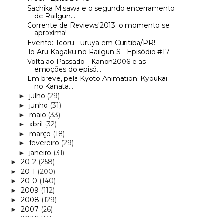
Sachika Misawa e o segundo encerramento
de Railgun...
Corrente de Reviews'2013: o momento se
aproxima!
Evento: Tooru Furuya em Curitiba/PR!
To Aru Kagaku no Railgun S - Episódio #17
Volta ao Passado - Kanon2006 e as
emoções do episó...
Em breve, pela Kyoto Animation: Kyoukai
no Kanata...
julho
(29)
►
junho
(31)
►
maio
(33)
►
abril
(32)
►
março
(18)
►
fevereiro
(29)
►
janeiro
(31)
►
2012
(258)
►
2011
(200)
►
2010
(140)
►
2009
(112)
►
2008
(129)
►
2007
(26)
►