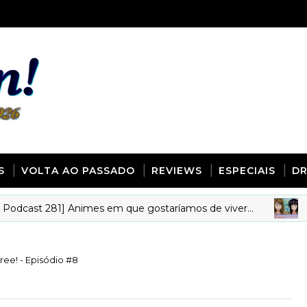
S
VOLTA AO PASSADO
REVIEWS
ESPECIAIS
D
st 281] Animes em que gostaríamos de viver...
ANIME
ree! - Episódio #8