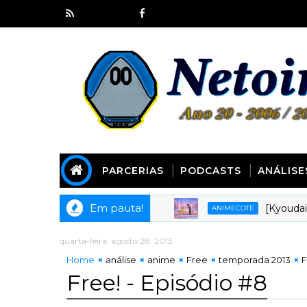
PARCERIAS
PODCASTS
ANÁLISE
Em pauta!
[Kyoudai Podca
ANIMECOTE
quarta-feira, agosto 28, 2013
Home
análise
anime
Free
temporada 2013
F
Free! - Episódio #8