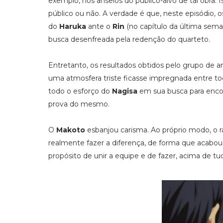
exemplo, nos anseios do público-alvo de tal obra. 
público ou não. A verdade é que, neste episódio, o
do
Haruka
ante o
Rin
(no capítulo da última sema
busca desenfreada pela redenção do quarteto.
Entretanto, os resultados obtidos pelo grupo de
uma atmosfera triste ficasse impregnada entre t
todo o esforço do
Nagisa
em sua busca para enco
prova do mesmo.
O
Makoto
esbanjou carisma. Ao próprio modo, o r
realmente fazer a diferença, de forma que acabou 
propósito de unir a equipe e de fazer, acima de