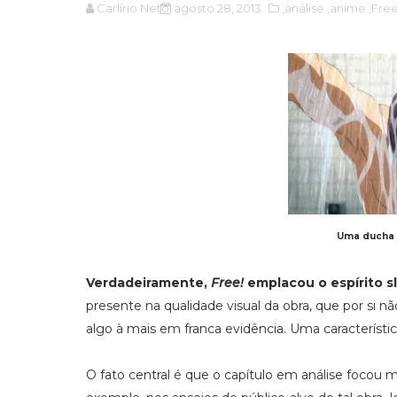
Carlírio Neto
agosto 28, 2013
,análise
,anime
,Fre
Uma ducha p
Verdadeiramente,
Free!
emplacou o espírito sl
presente na qualidade visual da obra, que por si nã
algo à mais em franca evidência. Uma característic
O fato central é que o capítulo em análise focou