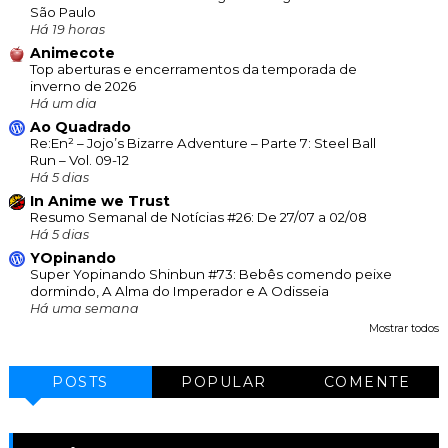
São Paulo
Há 19 horas
Animecote
Top aberturas e encerramentos da temporada de
inverno de 2026
Há um dia
Ao Quadrado
Re:En² – Jojo’s Bizarre Adventure – Parte 7: Steel Ball
Run – Vol. 09-12
Há 5 dias
In Anime we Trust
Resumo Semanal de Notícias #26: De 27/07 a 02/08
Há 5 dias
YOpinando
Super Yopinando Shinbun #73: Bebês comendo peixe
dormindo, A Alma do Imperador e A Odisseia
Há uma semana
Mostrar todos
POSTS
POPULAR
COMENTE