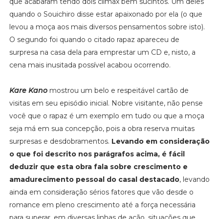
que acabaram tendo dois clímax bem sucintos. Um deles
quando o Souichiro disse estar apaixonado por ela (o que
levou a moça aos mais diversos pensamentos sobre isto).
O segundo foi quando o citado rapaz apareceu de
surpresa na casa dela para emprestar um CD e, nisto, a
cena mais inusitada possível acabou ocorrendo.
Kare Kano
mostrou um belo e respeitável cartão de
visitas em seu episódio inicial. Nobre visitante, não pense
você que o rapaz é um exemplo em tudo ou que a moça
seja má em sua concepção, pois a obra reserva muitas
surpresas e desdobramentos.
Levando em consideração
o que foi descrito nos parágrafos acima, é fácil
deduzir que esta obra fala sobre crescimento e
amadurecimento pessoal do casal destacado
, levando
ainda em consideração sérios fatores que vão desde o
romance em pleno crescimento até a força necessária
para superar, em diversas linhas de ação, situações que