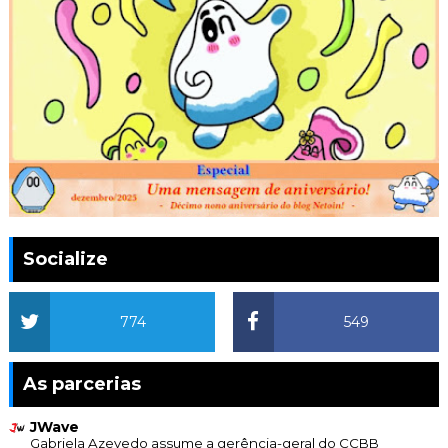
Socialize
774
549
As parcerias
JWave
Gabriela Azevedo assume a gerência-geral do CCBB