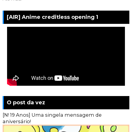
[AIR] Anime creditless opening 1
O post da vez
[N! 19 Anos] Uma singela mensagem de
aniversário!