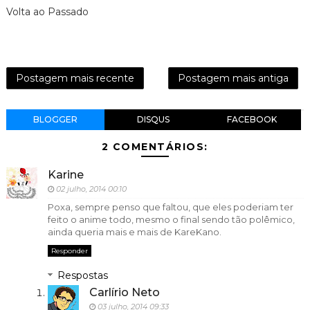
Volta ao Passado
Postagem mais recente
Postagem mais antiga
BLOGGER
DISQUS
FACEBOOK
2 COMENTÁRIOS:
Karine
02 julho, 2014 00:10
Poxa, sempre penso que faltou, que eles poderiam ter
feito o anime todo, mesmo o final sendo tão polêmico,
ainda queria mais e mais de KareKano.
Responder
Respostas
Carlírio Neto
03 julho, 2014 09:33