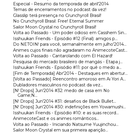
Especial - Resumo da temporada de abril'2014
Temas de encerramentos no podcast da vez!
Glasslip terá presença no Crunchyroll Brasil!
No Crunchyroll Brasil: Free! Eternal Summer
Sailor Moon Crystal no Crunchyroll Brasil!
Volta ao Passado - Um poder odioso em Casshern Sin...
Isshuukan Friends - Episódio #12 (Final): amigos p...
Do NETOIN! para você, semanalmente em julho'2014...
Animes cujos finais não agradaram no AnimecoteCast...
Volta ao Passado - Cantarolando com El Hazard!
Pesquisa do mercado brasileiro de mangás - Etapa j...
Isshuukan Friends - Episódio #11: por quê o medo a...
[Fim de Temporada] Abr'2014 - Destaques em abertur...
[Volta ao Passado] Reencontro amoroso em Ai Yori A...
Dubladores masculinos no podcast da vez...
[N! Drops] Jun'2014 #32: medo de casa em No
Game;N...
[N! Drops] Jun'2014 #31: desafios de Black Bullet...
[N! Drops] Jun'2014 #30: indefinições em Yowamushi...
Isshuukan Friends - Episódio #10: e as suas record...
AnimecoteCast e os animes românticos...
Volta ao Passado - Iniciando Natsume Yuujinchou...
Sailor Moon Crystal em sua primeira aparição...