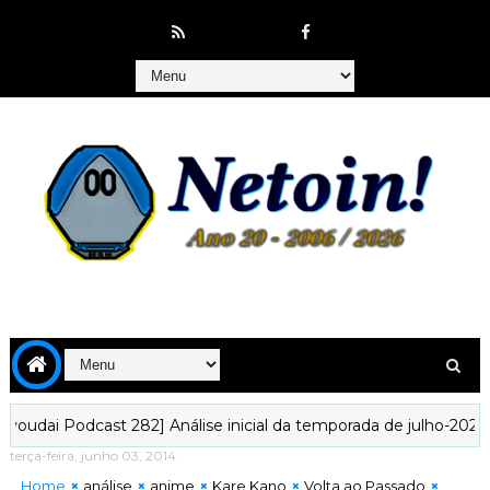
Podcast 282] Análise inicial da temporada de julho-2026!
[Ky
terça-feira, junho 03, 2014
Home
análise
anime
Kare Kano
Volta ao Passado