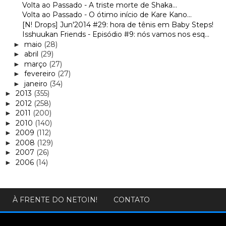
Volta ao Passado - A triste morte de Shaka...
Volta ao Passado - O ótimo início de Kare Kano...
[N! Drops] Jun'2014 #29: hora de tênis em Baby Steps!
Isshuukan Friends - Episódio #9: nós vamos nos esq...
maio
(28)
►
abril
(29)
►
março
(27)
►
fevereiro
(27)
►
janeiro
(34)
►
2013
(355)
►
2012
(258)
►
2011
(200)
►
2010
(140)
►
2009
(112)
►
2008
(129)
►
2007
(26)
►
2006
(14)
►
À FRENTE DO NETOIN!
CONTATO