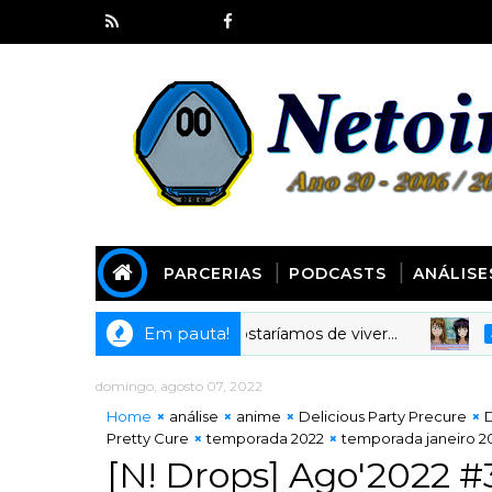
PARCERIAS
PODCASTS
ANÁLISE
Em pauta!
281] Animes em que gostaríamos de viver...
ANIMECOT
domingo, agosto 07, 2022
Home
análise
anime
Delicious Party Precure
D
Pretty Cure
temporada 2022
temporada janeiro 2
[N! Drops] Ago'2022 