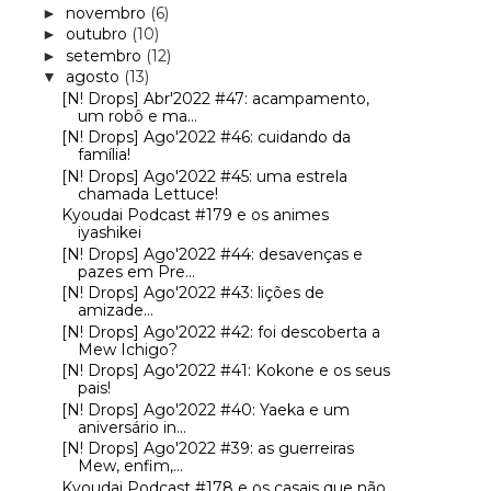
novembro
(6)
►
outubro
(10)
►
setembro
(12)
►
agosto
(13)
▼
[N! Drops] Abr'2022 #47: acampamento,
um robô e ma...
[N! Drops] Ago'2022 #46: cuidando da
família!
[N! Drops] Ago'2022 #45: uma estrela
chamada Lettuce!
Kyoudai Podcast #179 e os animes
iyashikei
[N! Drops] Ago'2022 #44: desavenças e
pazes em Pre...
[N! Drops] Ago'2022 #43: lições de
amizade...
[N! Drops] Ago'2022 #42: foi descoberta a
Mew Ichigo?
[N! Drops] Ago'2022 #41: Kokone e os seus
pais!
[N! Drops] Ago'2022 #40: Yaeka e um
aniversário in...
[N! Drops] Ago'2022 #39: as guerreiras
Mew, enfim,...
Kyoudai Podcast #178 e os casais que não