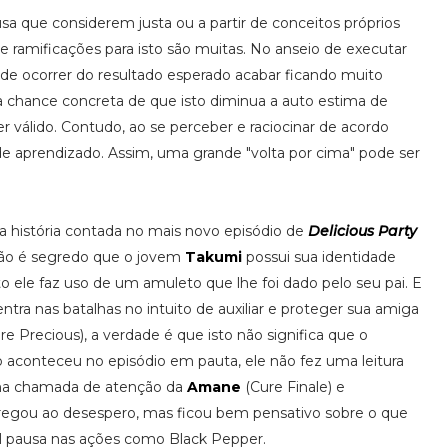
a que considerem justa ou a partir de conceitos próprios
de ramificações para isto são muitas. No anseio de executar
e ocorrer do resultado esperado acabar ficando muito
 a chance concreta de que isto diminua a auto estima de
r válido. Contudo, ao se perceber e raciocinar de acordo
e aprendizado. Assim, uma grande "volta por cima" pode ser
a história contada no mais novo episódio de
Delicious Party
Não é segredo que o jovem
Takumi
possui sua identidade
to ele faz uso de um amuleto que lhe foi dado pelo seu pai. E
tra nas batalhas no intuito de auxiliar e proteger sua amiga
re Precious), a verdade é que isto não significa que o
 aconteceu no episódio em pauta, ele não fez uma leitura
uma chamada de atenção da
Amane
(Cure Finale) e
regou ao desespero, mas ficou bem pensativo sobre o que
vel pausa nas ações como Black Pepper.