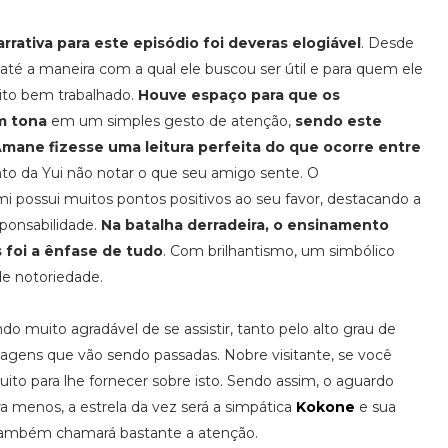
rrativa para este episódio foi deveras elogiável
. Desde
até a maneira com a qual ele buscou ser útil e para quem ele
ito bem trabalhado.
Houve espaço para que os
m tona
em um simples gesto de atenção,
sendo este
mane fizesse uma leitura perfeita do que ocorre entre
to da Yui não notar o que seu amigo sente. O
 possui muitos pontos positivos ao seu favor, destacando a
sponsabilidade.
Na batalha derradeira, o ensinamento
 foi a ênfase de tudo
. Com brilhantismo, um simbólico
e notoriedade.
o muito agradável de se assistir, tanto pelo alto grau de
ens que vão sendo passadas. Nobre visitante, se você
ito para lhe fornecer sobre isto. Sendo assim, o aguardo
a menos, a estrela da vez será a simpática
Kokone
e sua
ambém chamará bastante a atenção.