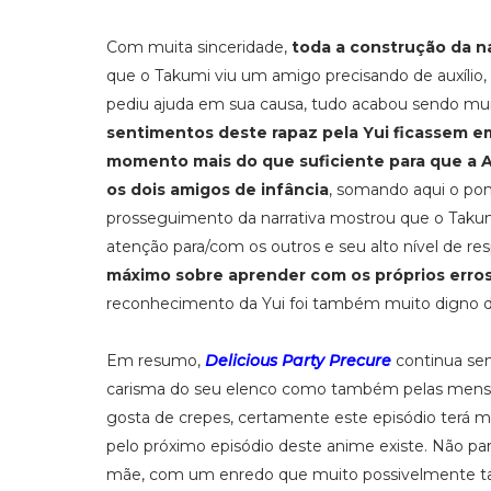
Com muita sinceridade,
toda a construção da na
que o Takumi viu um amigo precisando de auxílio, 
pediu ajuda em sua causa, tudo acabou sendo mu
sentimentos deste rapaz pela Yui ficassem e
momento mais do que suficiente para que a A
os dois amigos de infância
, somando aqui o pon
prosseguimento da narrativa mostrou que o Takumi
atenção para/com os outros e seu alto nível de re
máximo sobre aprender com os próprios erros
reconhecimento da Yui foi também muito digno d
Em resumo,
Delicious Party Precure
continua send
carisma do seu elenco como também pelas mensag
gosta de crepes, certamente este episódio terá mu
pelo próximo episódio deste anime existe. Não par
mãe, com um enredo que muito possivelmente t