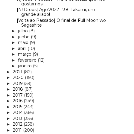
gostamos ...
[N! Drops] Ago'2022 #38: Takumi, um
grande aliado!
[Volta ao Passado] O final de Full Moon wo
Sagashite
julho
(8)
►
junho
(9)
►
maio
(9)
►
abril
(10)
►
março
(9)
►
fevereiro
(12)
►
janeiro
(5)
►
2021
(82)
►
2020
(150)
►
2019
(59)
►
2018
(87)
►
2017
(150)
►
2016
(249)
►
2015
(243)
►
2014
(366)
►
2013
(355)
►
2012
(258)
►
2011
(200)
►