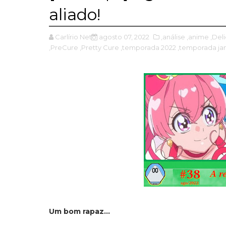
aliado!
Carlírio Neto
agosto 07, 2022
,análise
,anime
,Del
,PreCure
,Pretty Cure
,temporada 2022
,temporada ja
Um bom rapaz...