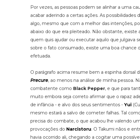
Por vezes, as pessoas podem se alinhar a uma caus
acabar aderindo a certas ações. As possibilidades 
algo, mesmo que com a melhor das intenções, pod
abaixo do que era pleiteado. Não obstante, existe
quem quis ajudar ou executar aquilo que julgava se
sobre o fato consumado, existe uma boa chance d
efetuada.
O parágrafo acima resume bem a espinha dorsal d
Precure
, ao menos na análise de minha pessoa. 
combatente como
Black Pepper
, e que para tan
muito embora seja correto afirmar que o rapaz aden
de infância - e alvo dos seus sentimentos -
Yui
(Cu
mesmo estará a salvo de cometer falhas. Tal como
precisa do combate, o que acabou lhe valendo 
provocações do
Narcistoru
. O Takumi nãos e ent
havia ocorrido ali, chegando a cogitar uma possí