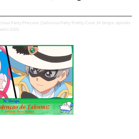
icious Party Precure
,Delicious Party Pretty Cure
,N! drops
,opinião
neiro 2022