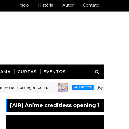
Início
História
Autor
Contato
RAMA
CURTAS
EVENTOS
t começou com...
[Kyoudai Podcast 279] An
ANIMECOTE
[AIR] Anime creditless opening 1