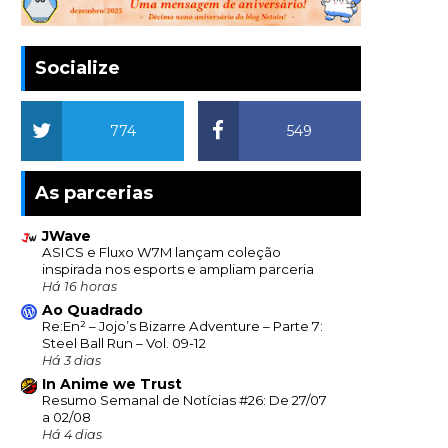
Socialize
774
549
As parcerias
JWave
ASICS e Fluxo W7M lançam coleção
inspirada nos esports e ampliam parceria
Há 16 horas
Ao Quadrado
Re:En² – Jojo’s Bizarre Adventure – Parte 7:
Steel Ball Run – Vol. 09-12
Há 3 dias
In Anime we Trust
Resumo Semanal de Notícias #26: De 27/07
a 02/08
Há 4 dias