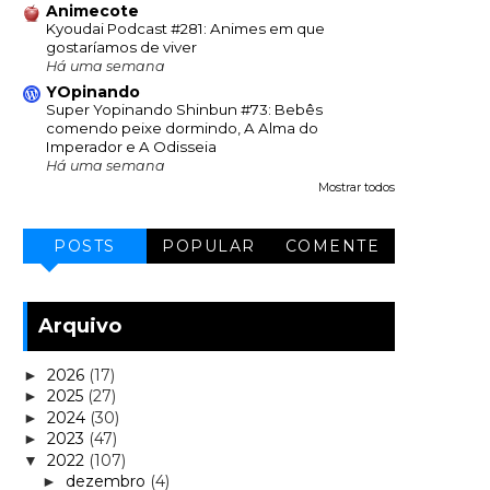
Animecote
Kyoudai Podcast #281: Animes em que
gostaríamos de viver
Há uma semana
YOpinando
Super Yopinando Shinbun #73: Bebês
comendo peixe dormindo, A Alma do
Imperador e A Odisseia
Há uma semana
Mostrar todos
POSTS
POPULAR
COMENTE
Arquivo
2026
(17)
►
2025
(27)
►
2024
(30)
►
2023
(47)
►
2022
(107)
▼
dezembro
(4)
►