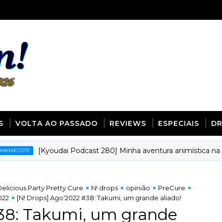
S
VOLTA AO PASSADO
REVIEWS
ESPECIAIS
D
[Kyoudai Podcast 280] Minha aventura animística na interne
E
elicious Party Pretty Cure
N! drops
opinião
PreCure
022
[N! Drops] Ago'2022 #38: Takumi, um grande aliado!
#38: Takumi, um grande