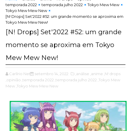
temporada 2022
temporada julho 2022
Tokyo Mew Mew
Tokyo Mew Mew New
[N! Drops] Set'2022 #52: um grande momento se aproxima em
Tokyo Mew Mew New!
[N! Drops] Set'2022 #52: um grande
momento se aproxima em Tokyo
Mew Mew New!
Carlírio Neto
setembro 14, 2022
,análise
,anime
,N! drops
,opinião
,temporada 2022
,temporada julho 2022
,Tokyo Mew
Mew
,Tokyo Mew Mew New