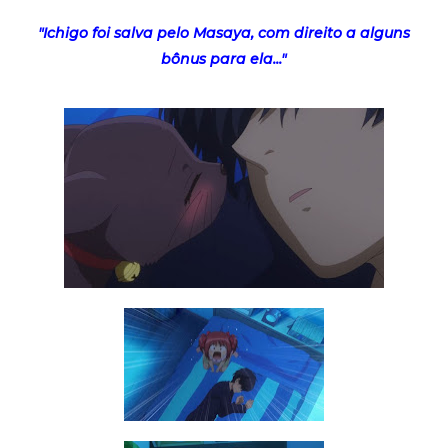
"Ichigo foi salva pelo Masaya, com direito a alguns
bônus para ela..."