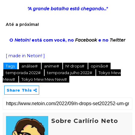
"A grande batalha está chegando..."
Até a próxima!
O
Netoin!
está com você, no
Facebook
e no
Twitter
[ made in Netoin! ]
Tags
análise#
anime#
N! drops#
opinião#
temporada 2022#
temporada julho 2022#
Tokyo Mew
Mew#
Tokyo Mew Mew New#
Share This
Sobre Carlírio Neto