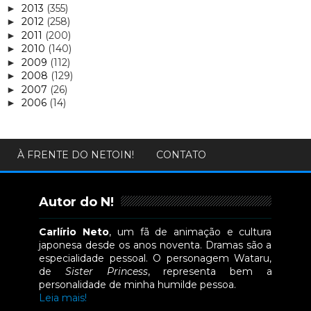
2013
(355)
►
2012
(258)
►
2011
(200)
►
2010
(140)
►
2009
(112)
►
2008
(129)
►
2007
(26)
►
2006
(14)
►
À FRENTE DO NETOIN!
CONTATO
Autor do N!
Carlírio Neto
, um fã de animação e cultura
japonesa desde os anos noventa. Dramas são a
especialidade pessoal. O personagem Wataru,
de
Sister Princess
, representa bem a
personalidade de minha humilde pessoa.
Leia mais!