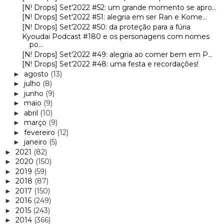
[N! Drops] Set'2022 #52: um grande momento se apro...
[N! Drops] Set'2022 #51: alegria em ser Ran e Kome...
[N! Drops] Set'2022 #50: da proteção para a fúria
Kyoudai Podcast #180 e os personagens com nomes
po...
[N! Drops] Set'2022 #49: alegria ao comer bem em P...
[N! Drops] Set'2022 #48: uma festa e recordações!
agosto
(13)
►
julho
(8)
►
junho
(9)
►
maio
(9)
►
abril
(10)
►
março
(9)
►
fevereiro
(12)
►
janeiro
(5)
►
2021
(82)
►
2020
(150)
►
2019
(59)
►
2018
(87)
►
2017
(150)
►
2016
(249)
►
2015
(243)
►
2014
(366)
►