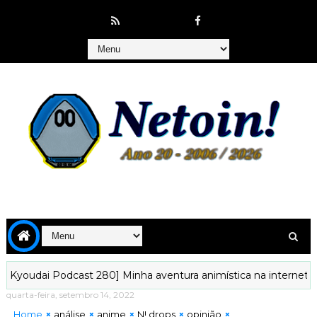
ai Podcast 280] Minha aventura animística na internet começou
quarta-feira, setembro 14, 2022
Home
análise
anime
N! drops
opinião