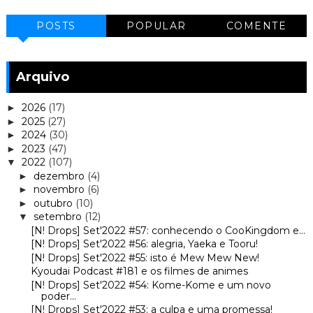
POSTS
POPULAR
COMENTE
Arquivo
2026
(17)
►
2025
(27)
►
2024
(30)
►
2023
(47)
►
2022
(107)
▼
dezembro
(4)
►
novembro
(6)
►
outubro
(10)
►
setembro
(12)
▼
[N! Drops] Set'2022 #57: conhecendo o CooKingdom e...
[N! Drops] Set'2022 #56: alegria, Yaeka e Tooru!
[N! Drops] Set'2022 #55: isto é Mew Mew New!
Kyoudai Podcast #181 e os filmes de animes
[N! Drops] Set'2022 #54: Kome-Kome e um novo
poder...
[N! Drops] Set'2022 #53: a culpa e uma promessa!