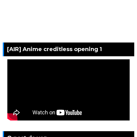
[AIR] Anime creditless opening 1