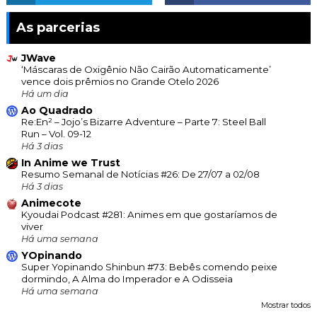
As parcerias
JWave
‘Máscaras de Oxigênio Não Cairão Automaticamente’
vence dois prêmios no Grande Otelo 2026
Há um dia
Ao Quadrado
Re:En² – Jojo’s Bizarre Adventure – Parte 7: Steel Ball
Run – Vol. 09-12
Há 3 dias
In Anime we Trust
Resumo Semanal de Notícias #26: De 27/07 a 02/08
Há 3 dias
Animecote
Kyoudai Podcast #281: Animes em que gostaríamos de
viver
Há uma semana
YOpinando
Super Yopinando Shinbun #73: Bebês comendo peixe
dormindo, A Alma do Imperador e A Odisseia
Há uma semana
Mostrar todos