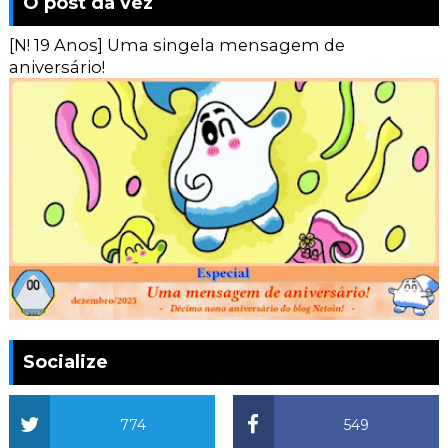
O post da vez
[N! 19 Anos] Uma singela mensagem de
aniversário!
Socialize
774
549