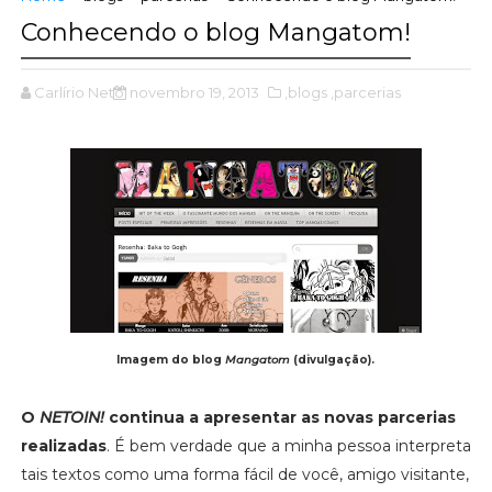
Conhecendo o blog Mangatom!
Carlírio Neto
novembro 19, 2013
,blogs
,parcerias
Imagem do blog
Mangatom
(divulgação).
O
NETOIN!
continua a apresentar as novas parcerias
realizadas
. É bem verdade que a minha pessoa interpreta
tais textos como uma forma fácil de você, amigo visitante,