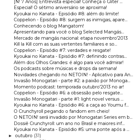
[N! 7 Anos] Entrevista especial! Conheça o Gliter ...
Especial! O sétimo aniversário se aproxima!
Kyoukai no Kanata - Episódio #8: além do limite!
Coppelion - Episódio #8: surgem as inimigas, apare...
Conhecendo o blog Mangatom!
Apresentando para você o blog Selected Mangás...
Mercado de mangás nacional: etapa novembro'2013
Kill la Kill com as suas vertentes familiares e so...
Coppelion - Episódio #7: verdades e resgate!
Kyoukai no Kanata - Episódio #7: definindo contras...
Além dos Olhos Grandes: é algo para você admirar!
Os podcasts sobre músicas e drops da semana!
Novidades chegando no NETOIN! - Aplicativo para An...
Invasão Monogatari - parte #2: a paixão por Monoga...
Momento podcast: temporada outubro'2013 no ar!
Coppelion - Episódio #6: a obsessão pelo resgate...
Invasão Monogatari - parte #1: light novel versus ...
Kyoukai no Kanata - Episódio #6: a caça ao Youmu f...
O Crunchyroll pegando o fandom em cheio!
O NETOIN! será invadido por Monogatari Series em b...
Dossiê Crunchyroll: um ano no Brasil e maiores inf...
Kyoukai no Kanata - Episódio #5: uma ponte após a ...
outubro
(31)
►