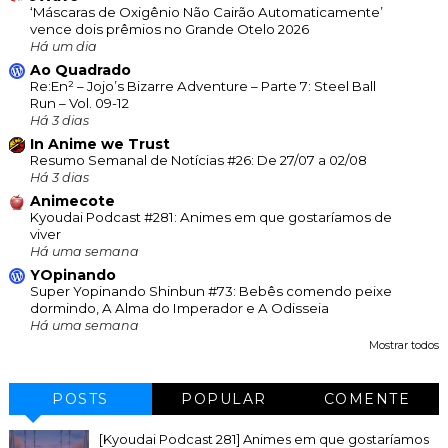
‘Máscaras de Oxigênio Não Cairão Automaticamente’
vence dois prêmios no Grande Otelo 2026
Há um dia
Ao Quadrado
Re:En² – Jojo’s Bizarre Adventure – Parte 7: Steel Ball
Run – Vol. 09-12
Há 3 dias
In Anime we Trust
Resumo Semanal de Notícias #26: De 27/07 a 02/08
Há 3 dias
Animecote
Kyoudai Podcast #281: Animes em que gostaríamos de
viver
Há uma semana
YOpinando
Super Yopinando Shinbun #73: Bebês comendo peixe
dormindo, A Alma do Imperador e A Odisseia
Há uma semana
Mostrar todos
POSTS
POPULAR
COMENTE
[Kyoudai Podcast 281] Animes em que gostaríamos