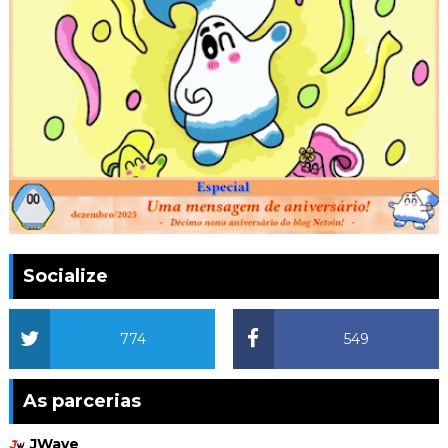
Socialize
774
549
As parcerias
JWave