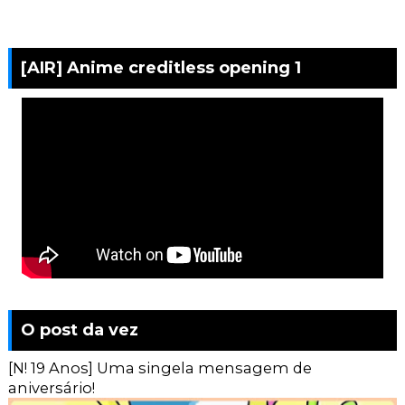
[AIR] Anime creditless opening 1
O post da vez
[N! 19 Anos] Uma singela mensagem de
aniversário!