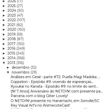
2026
(17)
►
2025
(27)
►
2024
(30)
►
2023
(47)
►
2022
(107)
►
2021
(82)
►
2020
(150)
►
2019
(59)
►
2018
(87)
►
2017
(150)
►
2016
(249)
►
2015
(243)
►
2014
(366)
►
2013
(355)
▼
dezembro
(32)
►
novembro
(29)
▼
Análises em Geral - parte #72: Puella Magi Madoka ...
Coppelion - Episódio #9: vivendo de esperanças...
Kyoukai no Kanata - Episódio #9: no limite do sent...
[N! 7 Anos] Aniversário do NETOIN! com presente pa...
Parceria com o blog Gliter Lovely!
O NETOIN! presente no Hanamachi, em Joinville/SC
Key Visual Art's no AnimecoteCast!