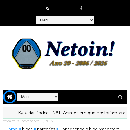
[Kyoudai Podcast 281] Animes em que gostaríamos de viver..
terça-feira, novembro 19, 2013
Home
blogs
parcerias
Conhecendo o blog Mangatom!