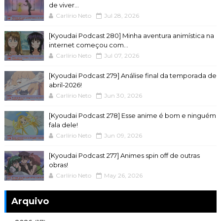
de viver...
Carlírio Neto
Jul 28, 2026
[Kyoudai Podcast 280] Minha aventura animística na
internet começou com...
Carlírio Neto
Jul 07, 2026
[Kyoudai Podcast 279] Análise final da temporada de
abril-2026!
Carlírio Neto
Jun 30, 2026
[Kyoudai Podcast 278] Esse anime é bom e ninguém
fala dele!
Carlírio Neto
Jun 09, 2026
[Kyoudai Podcast 277] Animes spin off de outras
obras!
Carlírio Neto
May 26, 2026
Arquivo