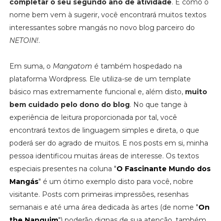
completar o seu segundo ano de atividade
. E como o
nome bem vem à sugerir, você encontrará muitos textos
interessantes sobre mangás no novo blog parceiro do
NETOIN!
.
Em suma, o
Mangatom
é também hospedado na
plataforma Wordpress. Ele utiliza-se de um template
básico mas extremamente funcional e, além disto,
muito
bem cuidado pelo dono do blog
. No que tange à
experiência de leitura proporcionada por tal, você
encontrará textos de linguagem simples e direta, o que
poderá ser do agrado de muitos. E nos posts em si, minha
pessoa identificou muitas áreas de interesse. Os textos
especiais presentes na coluna "
O Fascinante Mundo dos
Mangás
" é um ótimo exemplo disto para você, nobre
visitante. Posts com primeiras impressões, resenhas
semanais e até uma área dedicada às artes (de nome "
On
the Nanquim
") poderão dignas de sua atenção, também.