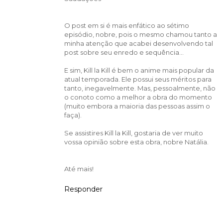
O post em si é mais enfático ao sétimo
episódio, nobre, pois o mesmo chamou tanto a
minha atenção que acabei desenvolvendo tal
post sobre seu enredo e sequência...
E sim, Kill la Kill é bem o anime mais popular da
atual temporada. Ele possui seus méritos para
tanto, inegavelmente. Mas, pessoalmente, não
o conoto como a melhor a obra do momento
(muito embora a maioria das pessoas assim o
faça).
Se assistires Kill la Kill, gostaria de ver muito
vossa opinião sobre esta obra, nobre Natália.
Até mais!
Responder