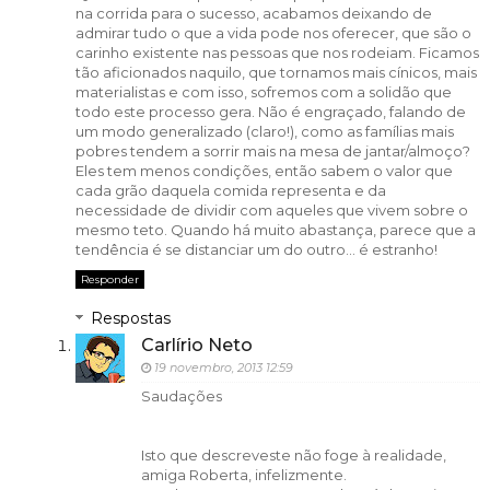
na corrida para o sucesso, acabamos deixando de
admirar tudo o que a vida pode nos oferecer, que são o
carinho existente nas pessoas que nos rodeiam. Ficamos
tão aficionados naquilo, que tornamos mais cínicos, mais
materialistas e com isso, sofremos com a solidão que
todo este processo gera. Não é engraçado, falando de
um modo generalizado (claro!), como as famílias mais
pobres tendem a sorrir mais na mesa de jantar/almoço?
Eles tem menos condições, então sabem o valor que
cada grão daquela comida representa e da
necessidade de dividir com aqueles que vivem sobre o
mesmo teto. Quando há muito abastança, parece que a
tendência é se distanciar um do outro... é estranho!
Responder
Respostas
Carlírio Neto
19 novembro, 2013 12:59
Saudações
Isto que descreveste não foge à realidade,
amiga Roberta, infelizmente.