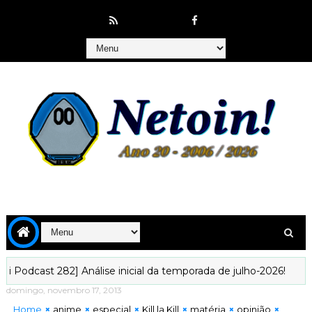
t 282] Análise inicial da temporada de julho-2026!
[Kyoudai 
domingo, novembro 17, 2013
Home
anime
especial
Kill la Kill
matéria
opinião