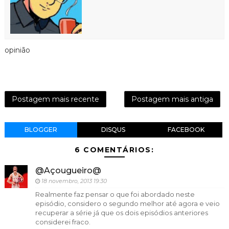
opinião
Postagem mais recente
Postagem mais antiga
BLOGGER
DISQUS
FACEBOOK
6 COMENTÁRIOS:
@Açougueiro@
18 novembro, 2013 19:30
Realmente faz pensar o que foi abordado neste
episódio, considero o segundo melhor até agora e veio
recuperar a série já que os dois episódios anteriores
considerei fraco.