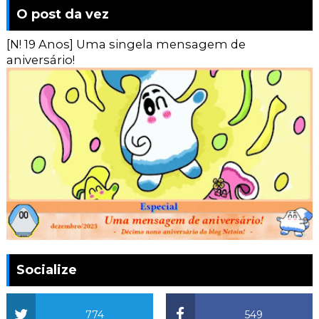
O post da vez
[N! 19 Anos] Uma singela mensagem de
aniversário!
Socialize
774
549