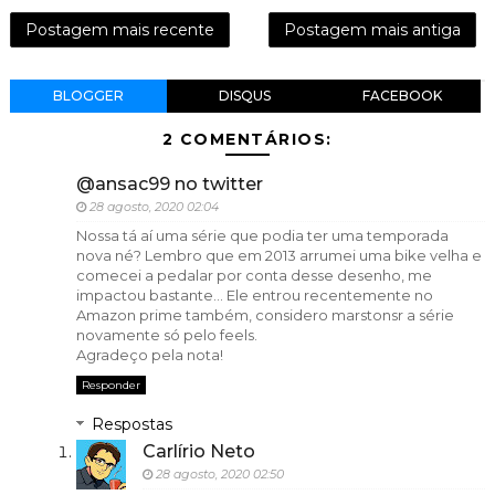
Postagem mais recente
Postagem mais antiga
BLOGGER
DISQUS
FACEBOOK
2 COMENTÁRIOS:
@ansac99 no twitter
28 agosto, 2020 02:04
Nossa tá aí uma série que podia ter uma temporada
nova né? Lembro que em 2013 arrumei uma bike velha e
comecei a pedalar por conta desse desenho, me
impactou bastante... Ele entrou recentemente no
Amazon prime também, considero marstonsr a série
novamente só pelo feels.
Agradeço pela nota!
Responder
Respostas
Carlírio Neto
28 agosto, 2020 02:50