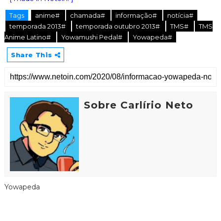
Tags
anime#
chamada#
informação#
notícia#
temporada 2013#
temporada outubro 2013#
TMS#
TMS
Anime Latino#
Yowamushi Pedal#
Yowapeda#
Share This
Sobre Carlírio Neto
Yowapeda