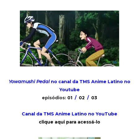
Yowamushi Pedal
no canal da TMS Anime Latino no
Youtube
episódios:
01
/
02
/
03
Canal da TMS Anime Latino no YouTube
clique aqui para acessá-lo