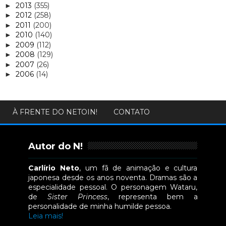
2013
(355)
►
2012
(258)
►
2011
(200)
►
2010
(140)
►
2009
(112)
►
2008
(129)
►
2007
(26)
►
2006
(14)
►
À FRENTE DO NETOIN!
CONTATO
Autor do N!
Carlírio Neto
, um fã de animação e cultura
japonesa desde os anos noventa. Dramas são a
especialidade pessoal. O personagem Wataru,
de
Sister Princess
, representa bem a
personalidade de minha humilde pessoa.
Leia mais!