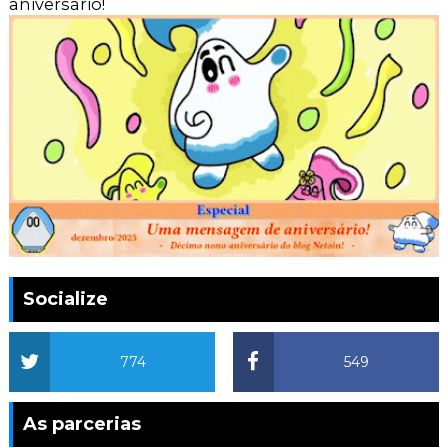
aniversário!
Socialize
774
549
As parcerias