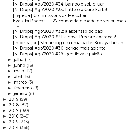
[N! Drops] Ago'2020 #34: bambolê sob o luar...
[N! Drops] Ago'2020 #33: Latte e a Cure Earth!
[Especial] Commissions da Melcchan
Kyoudai Podcast #127 mudando o modo de ver animes
...
[N! Drops] Ago'2020 #32: a ascensão do pão!
[N! Drops] Ago'2020 #31: a nova Precure apareceu!
[Informação] Streaming em uma parte, Kobayashi-san...
[N! Drops] Ago'2020 #30: perigo mais adiante!
[N! Drops] Ago'2020 #29: gentileza e paixão...
julho
(17)
►
junho
(16)
►
maio
(17)
►
abril
(16)
►
março
(3)
►
fevereiro
(9)
►
janeiro
(8)
►
2019
(59)
►
2018
(87)
►
2017
(150)
►
2016
(249)
►
2015
(243)
►
2014
(366)
►