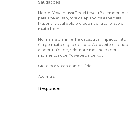
Saudações
Nobre, Yowamushi Pedal teve três temporadas
para a televisão, fora os episódios especiais.
Material visual dele é o que não falta, e isso é
muito bom.
No mais, s o anime lhe causou tal impacto, isto
é algo muito digno de nota. Aproveite e, tendo
a oportunidade, relembre mesmo os bons
momentos que Yowapeda deixou.
Grato por vosso comentário.
Até mais!
Responder