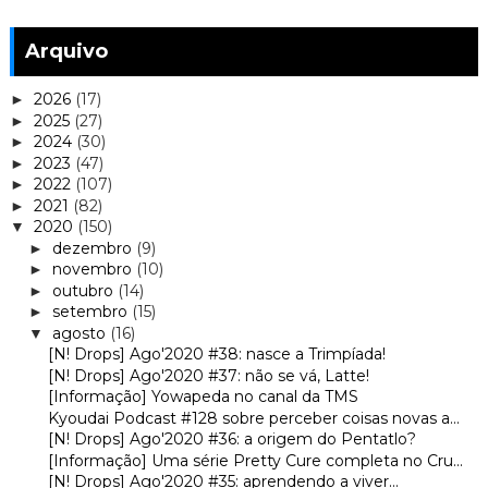
Arquivo
2026
(17)
►
2025
(27)
►
2024
(30)
►
2023
(47)
►
2022
(107)
►
2021
(82)
►
2020
(150)
▼
dezembro
(9)
►
novembro
(10)
►
outubro
(14)
►
setembro
(15)
►
agosto
(16)
▼
[N! Drops] Ago'2020 #38: nasce a Trimpíada!
[N! Drops] Ago'2020 #37: não se vá, Latte!
[Informação] Yowapeda no canal da TMS
Kyoudai Podcast #128 sobre perceber coisas novas a...
[N! Drops] Ago'2020 #36: a origem do Pentatlo?
[Informação] Uma série Pretty Cure completa no Cru...
[N! Drops] Ago'2020 #35: aprendendo a viver...