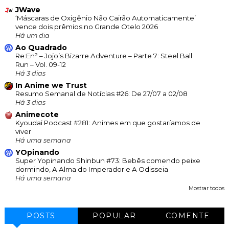
JWave
‘Máscaras de Oxigênio Não Cairão Automaticamente’
vence dois prêmios no Grande Otelo 2026
Há um dia
Ao Quadrado
Re:En² – Jojo’s Bizarre Adventure – Parte 7: Steel Ball
Run – Vol. 09-12
Há 3 dias
In Anime we Trust
Resumo Semanal de Notícias #26: De 27/07 a 02/08
Há 3 dias
Animecote
Kyoudai Podcast #281: Animes em que gostaríamos de
viver
Há uma semana
YOpinando
Super Yopinando Shinbun #73: Bebês comendo peixe
dormindo, A Alma do Imperador e A Odisseia
Há uma semana
Mostrar todos
POSTS
POPULAR
COMENTE