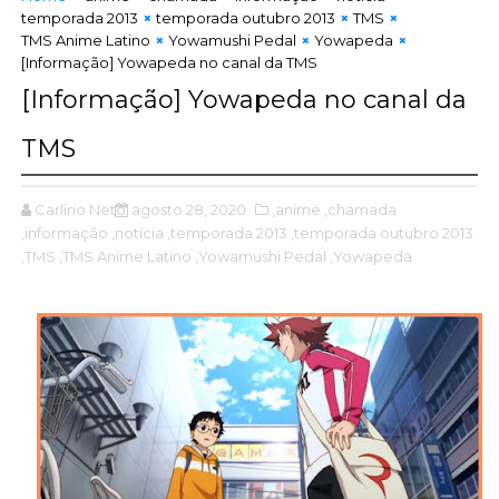
temporada 2013
temporada outubro 2013
TMS
TMS Anime Latino
Yowamushi Pedal
Yowapeda
[Informação] Yowapeda no canal da TMS
[Informação] Yowapeda no canal da
TMS
Carlírio Neto
agosto 28, 2020
,anime
,chamada
,informação
,notícia
,temporada 2013
,temporada outubro 2013
,TMS
,TMS Anime Latino
,Yowamushi Pedal
,Yowapeda