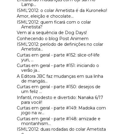
Lamp...
ISML'2012: o colar Ametista é da Kuroneko!
Amor, eleição e chocolate...
ISML'2012: quem ficará com o colar
Ametista?
Vem aí a sequência de Dog Days!
Conhecendo o blog Post Animem
ISML'2012: período de definições no colar
Ametista...
Curtas em geral - parte #152: slice-of-life
yuri, ...
Curtas em geral - parte #151: iniciando o
verão ja...
A Editora JBC faz mudanças em sua linha
de mangás...
Curtas em geral - parte #150: desejos de
um feliz ...
Infantil, modesto e divertido: Nanaka 6/17
para você!
Curtas em geral - parte #149: Madoka com
jogo na w...
Curtas em geral - parte #148: amizade e
montanhism...
ISML'2012: duas rodadas do colar Ametista