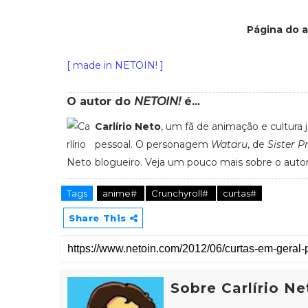
Página do 
[ made in NETOIN! ]
O autor do
NETOIN!
é...
Carlírio Neto
, um fã de animação e cultura
pessoal. O personagem
Wataru
, de
Sister P
blogueiro. Veja um pouco mais sobre o auto
Tags
anime#
Crunchyroll#
curtas#
Share This
Sobre Carlírio Ne