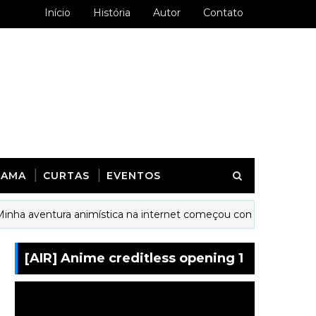
Início
História
Autor
Contato
RAMA
CURTAS
EVENTOS
ventura animística na internet começou com...
ANIME
[AIR] Anime creditless opening 1