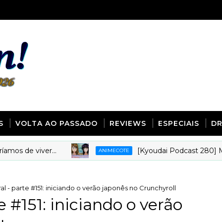
S
VOLTA AO PASSADO
REVIEWS
ESPECIAIS
D
e viver...
[Kyoudai Podcast 280] Minha a
ANIMECOTE
l - parte #151: iniciando o verão japonês no Crunchyroll
e #151: iniciando o verão