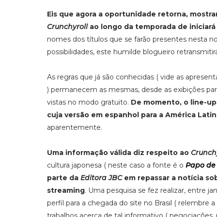
Eis que agora a oportunidade retorna, mostra
Crunchyroll
ao longo da temporada de iniciará
nomes dos títulos que se farão presentes nesta no
possibilidades, este humilde blogueiro retransmiti
As regras que já são conhecidas ( vide as aprese
) permanecem as mesmas, desde as exibições para
vistas no modo gratuito.
De momento, o line-up 
cuja versão em espanhol para a América Lati
aparentemente.
Uma informação válida diz respeito ao
Crunchy
cultura japonesa ( neste caso a fonte é o
Papo de
parte da
Editora JBC
em repassar a notícia sob
streaming
. Uma pesquisa se fez realizar, entre j
perfil para a chegada do site no Brasil ( relembr
trabalhos acerca de tal informativo ( negociações