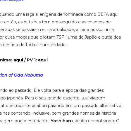
, quando uma raça alienígena denominada como BETA aqui
então, as batalhas tem prosseguido e as chances de
écadas se passaram e, na atualidade, a Terra possui uma
or duas moças que pilotam TSF ( uma do Japão e outra dos
ao destino de toda a humanidade...
anime:
aqui
/ PV 1:
aqui
tion of Oda Nobuma
do ao passado. Ele volta para a época das grandes
ago japonês. Para o seu grande espanto, sua viagem
ral: o estudante acabou parando em um passado alternativo,
alhas contando, inclusive, com grandes nomes da história
onagem que o estudante,
Yoshiharu
, acaba encontrando. O