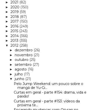
2021
(82)
►
2020
(150)
►
2019
(59)
►
2018
(87)
►
2017
(150)
►
2016
(249)
►
2015
(243)
►
2014
(366)
►
2013
(355)
►
2012
(258)
▼
dezembro
(26)
►
novembro
(21)
►
outubro
(25)
►
setembro
(27)
►
agosto
(16)
►
julho
(17)
►
junho
(21)
▼
Pelo Jump Weekend: um pouco sobre o
mangá de Yu-Gi...
Curtas em geral - parte #154: drama, vida e
paixão!
Curtas em geral - parte #153: vídeos da
próxima te...
Encarando mudanças com Ojii-san no