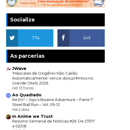
Socialize
774
549
As parcerias
JWave
‘Máscaras de Oxigênio Não Cairão
Automaticamente’ vence dois prêmios no
Grande Otelo 2026
Há 13 horas
Ao Quadrado
Re:En² – Jojo’s Bizarre Adventure – Parte 7:
Steel Ball Run – Vol. 09-12
Há 2 dias
In Anime we Trust
Resumo Semanal de Notícias #26: De 27/07
a 02/08