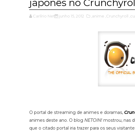
japonês no Crunchyrol
Carlírio Neto
junho 15, 2012
,anime
,Crunchyroll
,cu
O portal de streaming de animes e doramas,
Crun
animes deste ano. O blog
NETOIN!
mostrou, nas du
que o citado portal iria trazer para os seus visitant