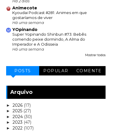
Há 2 dias
Animecote
Kyoudai Podcast #281: Animes em que
gostaríamos de viver
Há uma semana
YOpinando
Super Yopinando Shinbun #73: Bebês
comendo peixe dormindo, A Alma do
Imperador e A Odisseia
Há uma semana
Mostrar todos
POSTS
POPULAR
COMENTE
Arquivo
2026
(17)
►
2025
(27)
►
2024
(30)
►
2023
(47)
►
2022
(107)
►