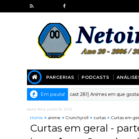
PARCERIAS
PODCASTS
ANÁLISE
Em pauta!
[Kyoudai Podcast 281] Animes em que gostaríamos d
ANIMECOTE
sexta-feira, junho 15, 2012
Home
anime
Crunchyroll
curtas
Curtas em gera
Curtas em geral - part