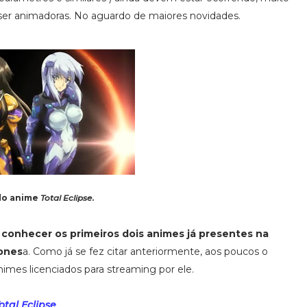
r animadoras. No aguardo de maiores novidades.
do anime
Total Eclipse
.
conhecer os primeiros dois animes já presentes na
pones
a. Como já se fez citar anteriormente, aos poucos o
animes licenciados para streaming por ele.
otal Eclipse