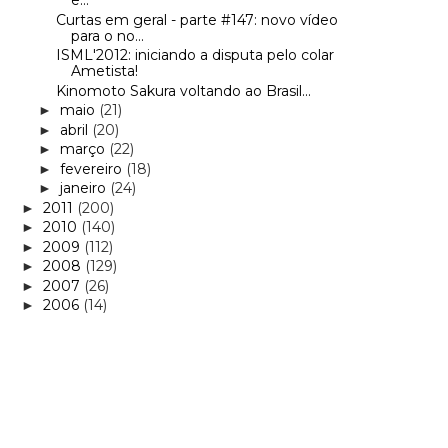
e...
Curtas em geral - parte #147: novo vídeo
para o no...
ISML'2012: iniciando a disputa pelo colar
Ametista!
Kinomoto Sakura voltando ao Brasil...
maio
(21)
►
abril
(20)
►
março
(22)
►
fevereiro
(18)
►
janeiro
(24)
►
2011
(200)
►
2010
(140)
►
2009
(112)
►
2008
(129)
►
2007
(26)
►
2006
(14)
►