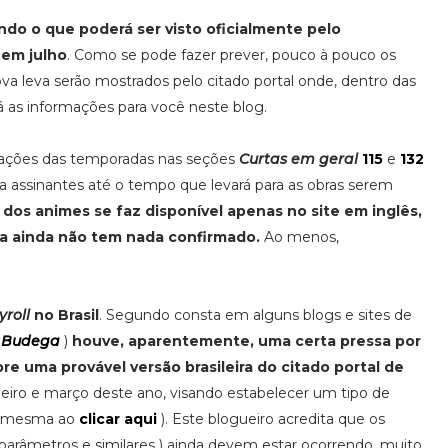
ndo o que poderá ser visto oficialmente pelo
 em julho
. Como se pode fazer prever, pouco à pouco os
va leva serão mostrados pelo citado portal onde, dentro das
rá as informações para você neste blog.
ntações das temporadas nas seções
Curtas em geral
115
e
132
 assinantes até o tempo que levará para as obras serem
dos animes se faz disponível apenas no site em inglês,
na ainda não tem nada confirmado.
Ao menos,
roll
no Brasil
. Segundo consta em alguns blogs e sites de
 Budega
)
houve, aparentemente, uma certa pressa por
re uma provável versão brasileira do citado portal de
aneiro e março deste ano, visando estabelecer um tipo de
e a mesma ao
clicar aqui
). Este blogueiro acredita que os
, parâmetros e similares ) ainda devem estar ocorrendo, muito