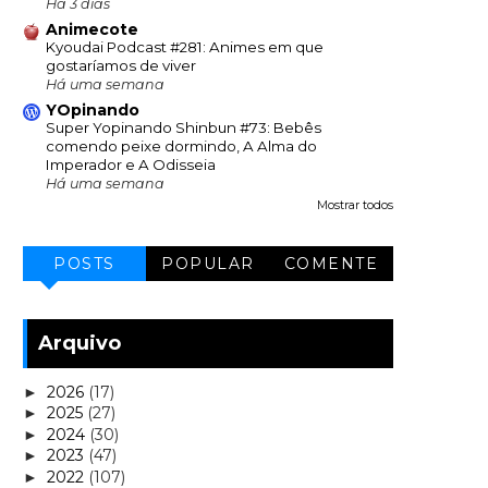
Há 3 dias
Animecote
Kyoudai Podcast #281: Animes em que
gostaríamos de viver
Há uma semana
YOpinando
Super Yopinando Shinbun #73: Bebês
comendo peixe dormindo, A Alma do
Imperador e A Odisseia
Há uma semana
Mostrar todos
POSTS
POPULAR
COMENTE
Arquivo
2026
(17)
►
2025
(27)
►
2024
(30)
►
2023
(47)
►
2022
(107)
►