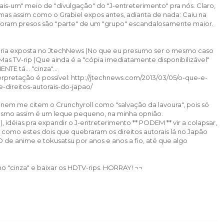
s-um" meio de "divulgação" do "J-entreterimento" pra nós. Claro,
as assim como o Grabiel expos antes, adianta de nada: Caiu na
 foram presos são "parte" de um "grupo" escandalosamente maior.
ria exposta no JtechNews (No que eu presumo ser o mesmo caso
. Mas TV-rip (Que ainda é a "cópia imediatamente disponibilizável"
E tá... "cinza"...
terpretação é possível: http://jtechnews.com/2013/03/05/o-que-e-
-direitos-autorais-do-japao/
E nem me citem o Crunchyroll como "salvação da lavoura", pois só
mesmo assim é um leque pequeno, na minha opnião.
idéias pra expandir o J-entreterimento ** PODEM ** vir a colapsar,
 como estes dois que quebraram os direitos autorais lá no Japão
e anime e tokusatsu por anos e anos a fio, até que algo
 "cinza" e baixar os HDTV-rips. HORRAY! ¬¬