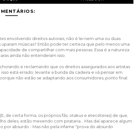
OMENTÁRIOS:
 envolvendo direitos autorais, não é lei nem uma ou duas
les uparam músicas? Então pode ter certeza que pelo menos uma
pacidade de compartilhar com mais pessoas. Essa é a natureza
caras ainda não entenderam isso.
m chorando e reclamando que os direitos assegurados aos artistas
sso está errado; levante a bunda da cadeira e vá pensar em
é porque não estão se adaptando aos consumidores, ponto final.
(E, de certa forma, os próprios fãs, otakus e etecéteras) de que,
ho deles, estão mexendo com pirataria... Mas daí aparece algum
o por absurdo - Mas não pela infame "prova do absurdo