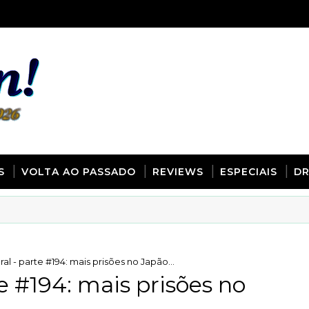
S
VOLTA AO PASSADO
REVIEWS
ESPECIAIS
D
al - parte #194: mais prisões no Japão...
e #194: mais prisões no