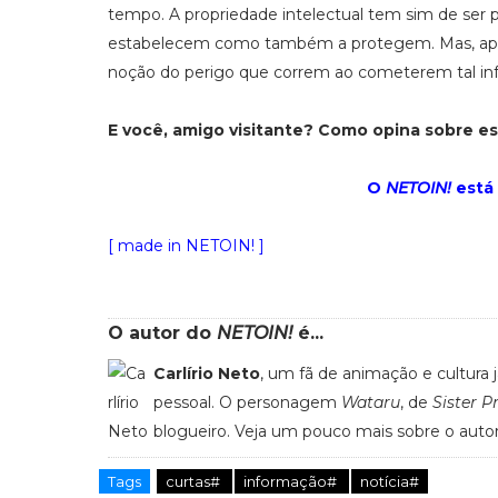
tempo. A propriedade intelectual tem sim de ser 
estabelecem como também a protegem. Mas, apa
noção do perigo que correm ao cometerem tal infr
E você, amigo visitante? Como opina sobre es
O
NETOIN!
está
[ made in NETOIN! ]
O autor do
NETOIN!
é...
Carlírio Neto
, um fã de animação e cultura
pessoal. O personagem
Wataru
, de
Sister P
blogueiro. Veja um pouco mais sobre o auto
Tags
curtas#
informação#
notícia#