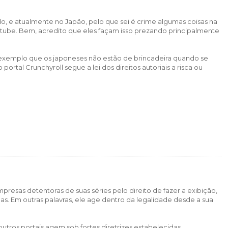
do, e atualmente no Japão, pelo que sei é crime algumas coisas na
utube. Bem, acredito que eles façam isso prezando principalmente
e exemplo que os japoneses não estão de brincadeira quando se
 o portal Crunchyroll segue a lei dos direitos autoriais a risca ou
presas detentoras de suas séries pelo direito de fazer a exibição,
s. Em outras palavras, ele age dentro da legalidade desde a sua
outros portais agem sob fortes diretrizes estabelecidas.