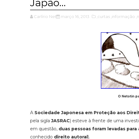
Japão...
Carlírio Neto
março 16, 2013
,curtas
,informação
,
O Netotin p
A
Sociedade Japonesa em Proteção aos Direit
pela sigla
JASRAC
) esteve à frente de uma inves
em questão,
duas pessoas foram levadas para 
conhecido
direito autoral
).