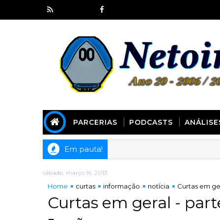
PARCERIAS
PODCASTS
ANÁLISE
Em pauta!
dcast 277] Animes spin off de outras obras!
sábado, março 16, 2013
Home
curtas
informação
notícia
Curtas em ger
Curtas em geral - part