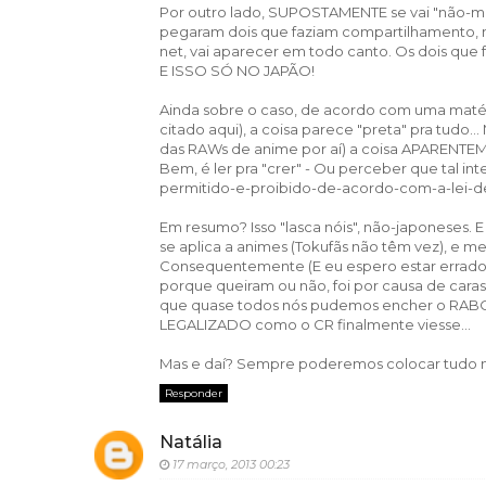
Por outro lado, SUPOSTAMENTE se vai "não-mai
pegaram dois que faziam compartilhamento, m
net, vai aparecer em todo canto. Os dois que
E ISSO SÓ NO JAPÃO!
Ainda sobre o caso, de acordo com uma maté
citado aqui), a coisa parece "preta" pra tudo..
das RAWs de anime por aí) a coisa APARENTEMENT
Bem, é ler pra "crer" - Ou perceber que tal in
permitido-e-proibido-de-acordo-com-a-lei-de
Em resumo? Isso "lasca nóis", não-japoneses. 
se aplica a animes (Tokufãs não têm vez), e 
Consequentemente (E eu espero estar errado), 
porque queiram ou não, foi por causa de caras
que quase todos nós pudemos encher o RABO d
LEGALIZADO como o CR finalmente viesse...
Mas e daí? Sempre poderemos colocar tudo no
Responder
Natália
17 março, 2013 00:23