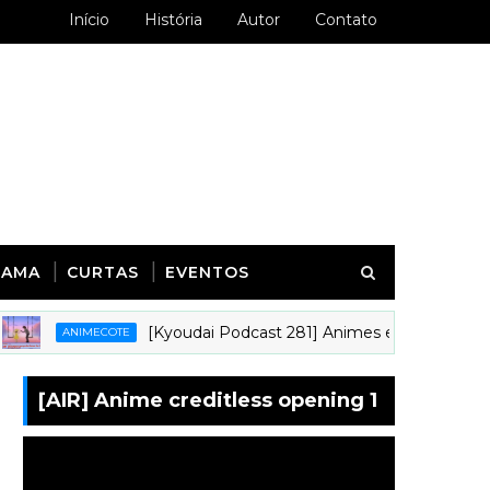
Início
História
Autor
Contato
RAMA
CURTAS
EVENTOS
[Kyoudai Podcast 281] Animes em que gostaríamos 
ANIMECOTE
[AIR] Anime creditless opening 1