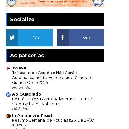
Socialize
774
549
As parcerias
JWave
‘Máscaras de Oxigênio Não Cairão
Automaticamente’ vence dois prêmios no
Grande Otelo 2026
Há um dia
Ao Quadrado
Re:En² – Jojo’s Bizarre Adventure – Parte 7:
Steel Ball Run – Vol. 09-12
Há 3 dias
In Anime we Trust
Resumo Semanal de Notícias #26: De 27/07
a 02/08