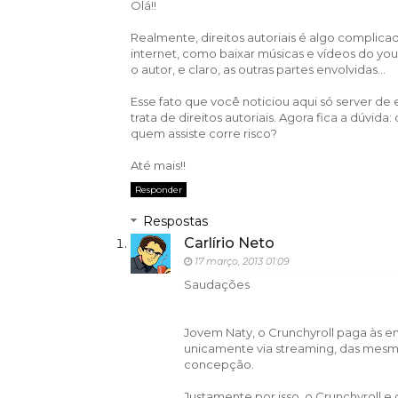
Olá!!
Realmente, direitos autoriais é algo complica
internet, como baixar músicas e vídeos do yo
o autor, e claro, as outras partes envolvidas...
Esse fato que você noticiou aqui só server d
trata de direitos autoriais. Agora fica a dúvida:
quem assiste corre risco?
Até mais!!
Responder
Respostas
Carlírio Neto
17 março, 2013 01:09
Saudações
Jovem Naty, o Crunchyroll paga às em
unicamente via streaming, das mesma
concepção.
Justamente por isso, o Crunchyroll e 