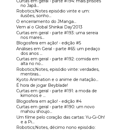
Curtas em geral - parte #194: mais prisões
no Japã...
Robotics;Notes episódio vinte e um:
ilusões, sonho...
O encerramento do JManga...
Vem aí o Global Shinkai Day'2013
Curtas em geral - parte #193: uma sereia
nos mares...
Blogosfera em ação! - edição #5
Análises em Geral - parte #65: um pedaço
dos anos ...
Curtas em geral - parte #192: comida em
alta no no...
Robotics;Notes, episódio vinte: verdades,
mentiras...
Kyoto Animation e o anime de natação...
É hora de jogar Beyblade!
Curtas em geral - parte #191: a moda de
kimonos e ...
Blogosfera em ação! - edição #4
Curtas em geral - parte #190: um novo
mahou shoujo...
Um filme pelo coração das cartas: Yu-Gi-Oh!
e a Pi...
Robotics;Notes, décimo nono episódio: