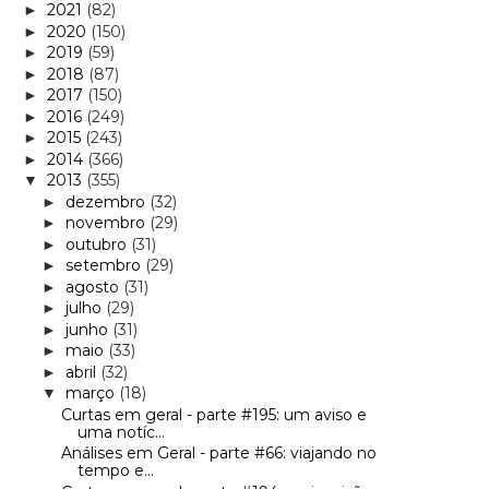
2021
(82)
►
2020
(150)
►
2019
(59)
►
2018
(87)
►
2017
(150)
►
2016
(249)
►
2015
(243)
►
2014
(366)
►
2013
(355)
▼
dezembro
(32)
►
novembro
(29)
►
outubro
(31)
►
setembro
(29)
►
agosto
(31)
►
julho
(29)
►
junho
(31)
►
maio
(33)
►
abril
(32)
►
março
(18)
▼
Curtas em geral - parte #195: um aviso e
uma notíc...
Análises em Geral - parte #66: viajando no
tempo e...