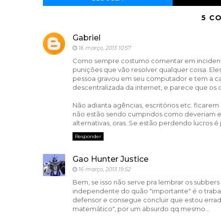
5 C
Gabriel
16 março, 2013 10:57
Como sempre costumo comentar em incidentes
punições que vão resolver qualquer coisa. E
pessoa gravou em seu computador e tem a ca
descentralizada da internet, e parece que os 
Não adianta agências, escritórios etc. ficare
não estão sendo cumpridos como deveriam e i
alternativas, oras. Se estão perdendo lucros 
Responder
Gao Hunter Justice
16 março, 2013 19:52
Bem, se isso não serve pra lembrar os subbers 
independente do quão "importante" é o trabal
defensor e consegue concluir que estou errad
matemático", por um absurdo qq mesmo...