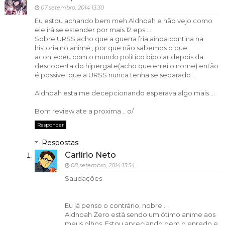
07 setembro, 2014 13:30
Eu estou achando bem meh Aldnoah e não vejo como
ele irá se estender por mais 12 eps ...
Sobre URSS acho que a guerra fria ainda contina na
historia no anime , por que não sabemos o que
aconteceu com o mundo politico bipolar depois da
descoberta do hipergate(acho que errei o nome) então
é possivel que a URSS nunca tenha se separado ...
Aldnoah esta me decepcionando esperava algo mais ...
Bom review ate a proxima .. o/
Responder
Respostas
Carlírio Neto
08 setembro, 2014 13:54
Saudações
Eu já penso o contrário, nobre...
Aldnoah Zero está sendo um ótimo anime aos
meus olhos. Estou apreciando bem o enredo e,