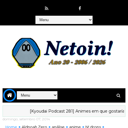
[Kyoudai Podcast 281] Animes em que gostaríamos de vive
domingo, setembro 07, 2014
Home
Aldnoah Zero
análise
anime
N! drops