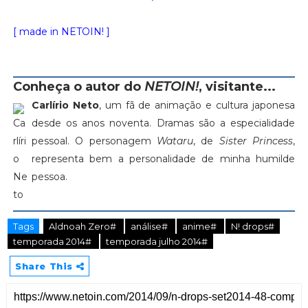
[ made in NETOIN! ]
Conheça o autor do
NETOIN!
, visitante...
Carlírio Neto
, um fã de animação e cultura japonesa
desde os anos noventa. Dramas são a especialidade
pessoal. O personagem
Wataru
, de
Sister Princess
,
representa bem a personalidade de minha humilde
pessoa.
Tags
Aldnoah Zero#
análise#
anime#
N! drops#
temporada 2014#
temporada julho 2014#
Share This