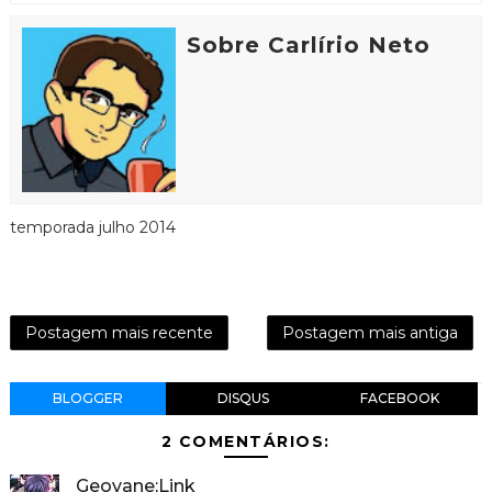
Sobre Carlírio Neto
temporada julho 2014
Postagem mais recente
Postagem mais antiga
BLOGGER
DISQUS
FACEBOOK
2 COMENTÁRIOS:
Geovane;Link