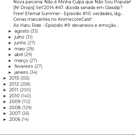
Nova parceria: Não é Minha Culpa que Não Sou Popular!
[N! Drops] Set'2014 #47: dúvida sanada em Glasslip?
Free! Eternal Summer - Episódio #10: verdades, lág...
Cenas marcantes no AnimecoteCast!
Ao Haru Ride - Episódio #9: devaneios e emoção...
agosto
(33)
►
julho
(31)
►
junho
(27)
►
maio
(28)
►
abril
(29)
►
março
(27)
►
fevereiro
(27)
►
janeiro
(34)
►
2013
(355)
►
2012
(258)
►
2011
(200)
►
2010
(140)
►
2009
(112)
►
2008
(129)
►
2007
(26)
►
2006
(14)
►