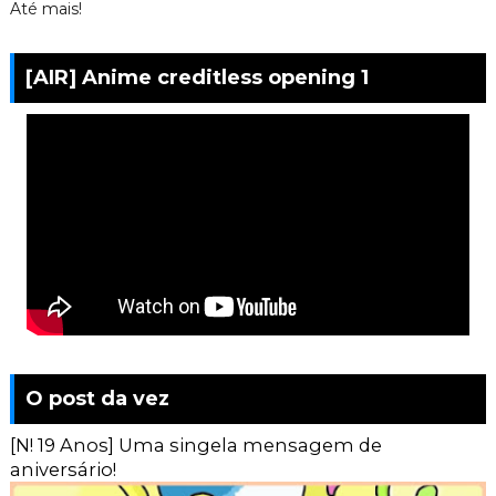
Até mais!
[AIR] Anime creditless opening 1
O post da vez
[N! 19 Anos] Uma singela mensagem de
aniversário!