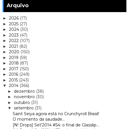
Arquivo
2026
(17)
►
2025
(27)
►
2024
(30)
►
2023
(47)
►
2022
(107)
►
2021
(82)
►
2020
(150)
►
2019
(59)
►
2018
(87)
►
2017
(150)
►
2016
(249)
►
2015
(243)
►
2014
(366)
▼
dezembro
(38)
►
novembro
(30)
►
outubro
(31)
►
setembro
(31)
▼
Saint Seiya agora está no Crunchyroll Brasil!
O momento da saudade...
[N! Drops] Set'2014 #54: o final de Glasslip...