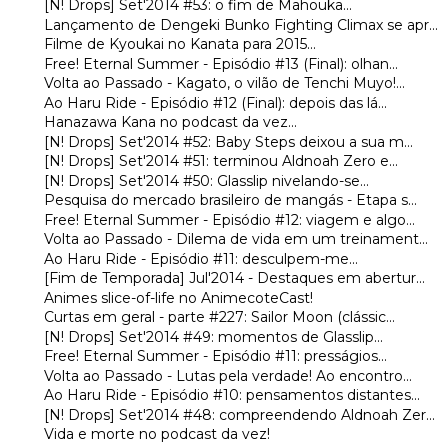
[N! Drops] Set'2014 #53: o fim de Mahouka...
Lançamento de Dengeki Bunko Fighting Climax se apr...
Filme de Kyoukai no Kanata para 2015...
Free! Eternal Summer - Episódio #13 (Final): olhan...
Volta ao Passado - Kagato, o vilão de Tenchi Muyo!...
Ao Haru Ride - Episódio #12 (Final): depois das lá...
Hanazawa Kana no podcast da vez...
[N! Drops] Set'2014 #52: Baby Steps deixou a sua m...
[N! Drops] Set'2014 #51: terminou Aldnoah Zero e...
[N! Drops] Set'2014 #50: Glasslip nivelando-se...
Pesquisa do mercado brasileiro de mangás - Etapa s...
Free! Eternal Summer - Episódio #12: viagem e algo...
Volta ao Passado - Dilema de vida em um treinament...
Ao Haru Ride - Episódio #11: desculpem-me...
[Fim de Temporada] Jul'2014 - Destaques em abertur...
Animes slice-of-life no AnimecoteCast!
Curtas em geral - parte #227: Sailor Moon (clássic...
[N! Drops] Set'2014 #49: momentos de Glasslip...
Free! Eternal Summer - Episódio #11: presságios...
Volta ao Passado - Lutas pela verdade! Ao encontro...
Ao Haru Ride - Episódio #10: pensamentos distantes...
[N! Drops] Set'2014 #48: compreendendo Aldnoah Zer...
Vida e morte no podcast da vez!