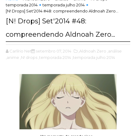
temporada 2014
temporada julho 2014
[N! Drops] Set'2014 #48: compreendendo Aldnoah Zero...
[N! Drops] Set'2014 #48:
compreendendo Aldnoah Zero...
Carlírio Neto
setembro 07, 2014
,Aldnoah Zero
,análise
,anime
,N! drops
,temporada 2014
,temporada julho 2014