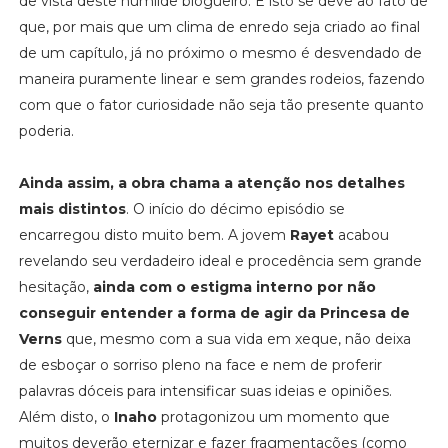
de vista deste humilde blogueiro. E isto se deve ao fato de
que, por mais que um clima de enredo seja criado ao final
de um capítulo, já no próximo o mesmo é desvendado de
maneira puramente linear e sem grandes rodeios, fazendo
com que o fator curiosidade não seja tão presente quanto
poderia.
Ainda assim, a obra chama a atenção nos detalhes
mais distintos
. O início do décimo episódio se
encarregou disto muito bem. A jovem
Rayet
acabou
revelando seu verdadeiro ideal e procedência sem grande
hesitação,
ainda com o estigma interno por não
conseguir entender a forma de agir da Princesa de
Verns
que, mesmo com a sua vida em xeque, não deixa
de esboçar o sorriso pleno na face e nem de proferir
palavras dóceis para intensificar suas ideias e opiniões.
Além disto, o
Inaho
protagonizou um momento que
muitos deverão eternizar e fazer fragmentações (como