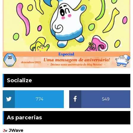
Socialize
774
549
As parcerias
JWave