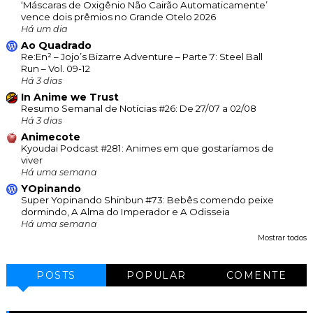
‘Máscaras de Oxigênio Não Cairão Automaticamente’
vence dois prêmios no Grande Otelo 2026
Há um dia
Ao Quadrado
Re:En² – Jojo’s Bizarre Adventure – Parte 7: Steel Ball
Run – Vol. 09-12
Há 3 dias
In Anime we Trust
Resumo Semanal de Notícias #26: De 27/07 a 02/08
Há 3 dias
Animecote
Kyoudai Podcast #281: Animes em que gostaríamos de
viver
Há uma semana
YOpinando
Super Yopinando Shinbun #73: Bebês comendo peixe
dormindo, A Alma do Imperador e A Odisseia
Há uma semana
Mostrar todos
POSTS
POPULAR
COMENTE