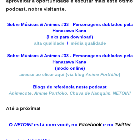
aproveitar a oportunidade e escutar mais este ótimo
podcast, nobre visitante.
Sobre Músicas & Animes #33 - Personagens dublados pela
Hanazawa Kana
(links para download)
alta qualidade
/
média qualidade
Sobre Músicas & Animes #33 - Personagens dublados pela
Hanazawa Kana
(modo online)
acesse ao clicar aqui (via blog
Anime Portfólio
)
Blogs de referência neste podcast
Animecote
,
Anime Portfólio
,
Chuva de Nanquim
,
NETOIN!
Até a próxima!
O
NETOIN!
está com você, no
Facebook
e no
Twitter