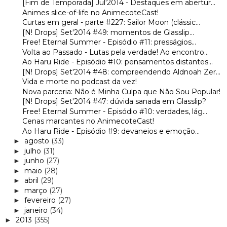
[Fim de Temporada] Jul'2014 - Destaques em abertur...
Animes slice-of-life no AnimecoteCast!
Curtas em geral - parte #227: Sailor Moon (clássic...
[N! Drops] Set'2014 #49: momentos de Glasslip...
Free! Eternal Summer - Episódio #11: presságios...
Volta ao Passado - Lutas pela verdade! Ao encontro...
Ao Haru Ride - Episódio #10: pensamentos distantes...
[N! Drops] Set'2014 #48: compreendendo Aldnoah Zer...
Vida e morte no podcast da vez!
Nova parceria: Não é Minha Culpa que Não Sou Popular!
[N! Drops] Set'2014 #47: dúvida sanada em Glasslip?
Free! Eternal Summer - Episódio #10: verdades, lág...
Cenas marcantes no AnimecoteCast!
Ao Haru Ride - Episódio #9: devaneios e emoção...
agosto
(33)
►
julho
(31)
►
junho
(27)
►
maio
(28)
►
abril
(29)
►
março
(27)
►
fevereiro
(27)
►
janeiro
(34)
►
2013
(355)
►