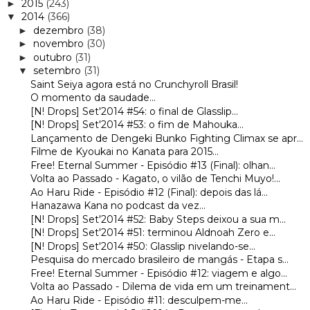
2015
(243)
►
2014
(366)
▼
dezembro
(38)
►
novembro
(30)
►
outubro
(31)
►
setembro
(31)
▼
Saint Seiya agora está no Crunchyroll Brasil!
O momento da saudade...
[N! Drops] Set'2014 #54: o final de Glasslip...
[N! Drops] Set'2014 #53: o fim de Mahouka...
Lançamento de Dengeki Bunko Fighting Climax se apr...
Filme de Kyoukai no Kanata para 2015...
Free! Eternal Summer - Episódio #13 (Final): olhan...
Volta ao Passado - Kagato, o vilão de Tenchi Muyo!...
Ao Haru Ride - Episódio #12 (Final): depois das lá...
Hanazawa Kana no podcast da vez...
[N! Drops] Set'2014 #52: Baby Steps deixou a sua m...
[N! Drops] Set'2014 #51: terminou Aldnoah Zero e...
[N! Drops] Set'2014 #50: Glasslip nivelando-se...
Pesquisa do mercado brasileiro de mangás - Etapa s...
Free! Eternal Summer - Episódio #12: viagem e algo...
Volta ao Passado - Dilema de vida em um treinament...
Ao Haru Ride - Episódio #11: desculpem-me...