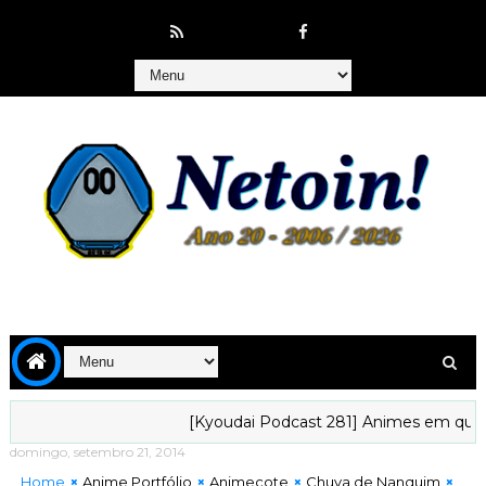
[Kyoudai Podcast 281] Animes em que gosta
domingo, setembro 21, 2014
Home
Anime Portfólio
Animecote
Chuva de Nanquim