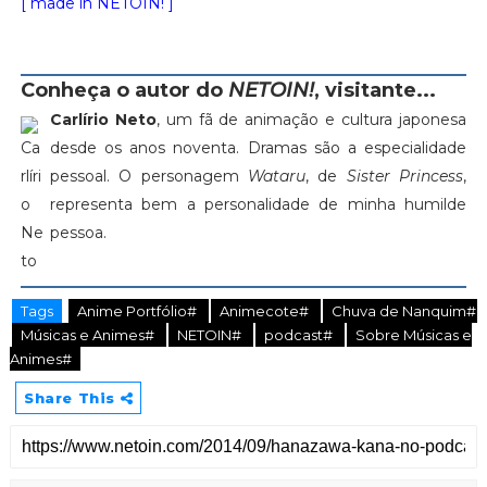
[ made in NETOIN! ]
Conheça o autor do
NETOIN!
, visitante...
Carlírio Neto
, um fã de animação e cultura japonesa
desde os anos noventa. Dramas são a especialidade
pessoal. O personagem
Wataru
, de
Sister Princess
,
representa bem a personalidade de minha humilde
pessoa.
Tags
Anime Portfólio#
Animecote#
Chuva de Nanquim#
Músicas e Animes#
NETOIN#
podcast#
Sobre Músicas e
Animes#
Share This