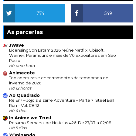
774
549
As parcerias
JWave
LicensingCon Latam 2026 reúne Netflix, Ubisoft,
Warner, Paramount e mais de 70 expositores em São
Paulo
Há uma hora
Animecote
Top aberturas e encerramentos da temporada de
inverno de 2026
Há 12 horas
Ao Quadrado
Re:En² – Jojo’s Bizarre Adventure – Parte 7: Steel Ball
Run – Vol. 09-12
Há 4 dias
In Anime we Trust
Resumo Semanal de Notícias #26: De 27/07 a 02/08
Há 5 dias
YOpinando