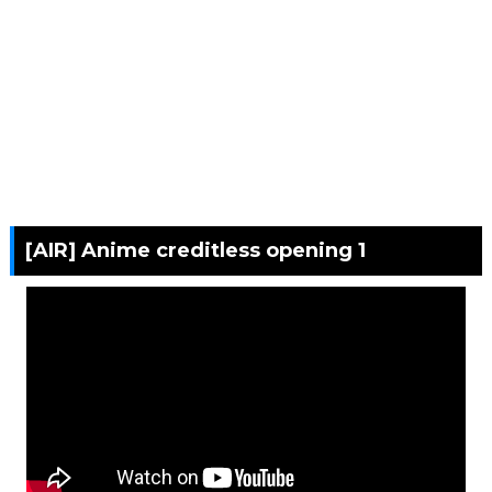
[AIR] Anime creditless opening 1