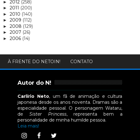
2012
(258)
►
2011
(200)
►
2010
(140)
►
2009
(112)
►
2008
(129)
►
2007
(26)
►
2006
(14)
►
À FRENTE DO NETOIN!
CONTATO
Autor do N!
Carlírio Neto
, um fã de animação e cultura
japonesa desde os anos noventa. Dramas são a
especialidade pessoal. O personagem Wataru,
de
Sister Princess
, representa bem a
personalidade de minha humilde pessoa.
Leia mais!