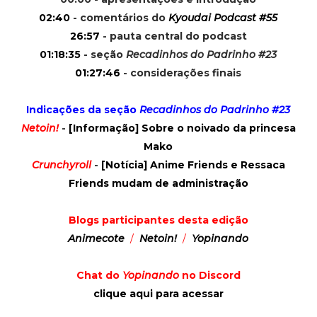
02:40
- comentários do
Kyoudai Podcast #55
26:57
- pauta central do podcast
01:18:35
- seção
Recadinhos do Padrinho #23
01:27:46
- considerações finais
Indicações da seção
Recadinhos do Padrinho #23
Netoin!
-
[Informação] Sobre o noivado da princesa
Mako
Crunchyroll
-
[Notícia] Anime Friends e Ressaca
Friends mudam de administração
Blogs participantes desta edição
Animecote
/
Netoin!
/
Yopinando
Chat do
Yopinando
no Discord
clique aqui para acessar