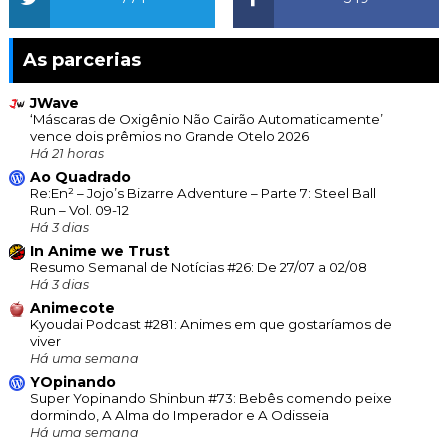
As parcerias
JWave
‘Máscaras de Oxigênio Não Cairão Automaticamente’
vence dois prêmios no Grande Otelo 2026
Há 21 horas
Ao Quadrado
Re:En² – Jojo’s Bizarre Adventure – Parte 7: Steel Ball
Run – Vol. 09-12
Há 3 dias
In Anime we Trust
Resumo Semanal de Notícias #26: De 27/07 a 02/08
Há 3 dias
Animecote
Kyoudai Podcast #281: Animes em que gostaríamos de
viver
Há uma semana
YOpinando
Super Yopinando Shinbun #73: Bebês comendo peixe
dormindo, A Alma do Imperador e A Odisseia
Há uma semana