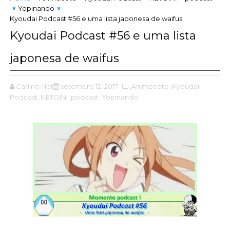
Yopinando
Kyoudai Podcast #56 e uma lista japonesa de waifus
Kyoudai Podcast #56 e uma lista
japonesa de waifus
Carlírio Neto
setembro 12, 2017
,Animecote
,Kyoudai
Podcast
,NETOIN!
,podcast
,Yopinando