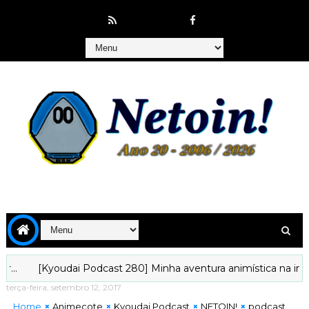
[Kyoudai Podcast 280] Minha aventura animística na interne
terça-feira, setembro 12, 2017
Home
Animecote
Kyoudai Podcast
NETOIN!
podcast