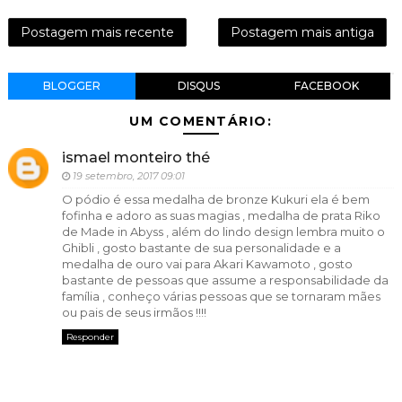
Postagem mais recente
Postagem mais antiga
BLOGGER
DISQUS
FACEBOOK
UM COMENTÁRIO:
ismael monteiro thé
19 setembro, 2017 09:01
O pódio é essa medalha de bronze Kukuri ela é bem
fofinha e adoro as suas magias , medalha de prata Riko
de Made in Abyss , além do lindo design lembra muito o
Ghibli , gosto bastante de sua personalidade e a
medalha de ouro vai para Akari Kawamoto , gosto
bastante de pessoas que assume a responsabilidade da
família , conheço várias pessoas que se tornaram mães
ou pais de seus irmãos !!!!
Responder