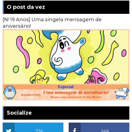
O post da vez
[N! 19 Anos] Uma singela mensagem de
aniversário!
Socialize
774
549