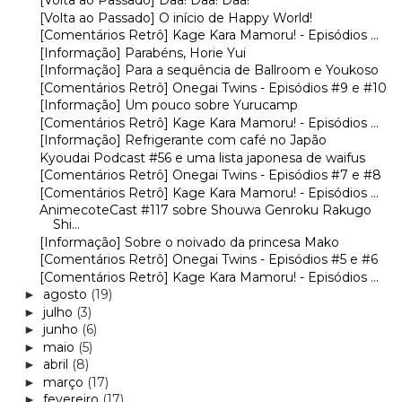
[Volta ao Passado] Daa! Daa! Daa!
[Volta ao Passado] O início de Happy World!
[Comentários Retrô] Kage Kara Mamoru! - Episódios ...
[Informação] Parabéns, Horie Yui
[Informação] Para a sequência de Ballroom e Youkoso
[Comentários Retrô] Onegai Twins - Episódios #9 e #10
[Informação] Um pouco sobre Yurucamp
[Comentários Retrô] Kage Kara Mamoru! - Episódios ...
[Informação] Refrigerante com café no Japão
Kyoudai Podcast #56 e uma lista japonesa de waifus
[Comentários Retrô] Onegai Twins - Episódios #7 e #8
[Comentários Retrô] Kage Kara Mamoru! - Episódios ...
AnimecoteCast #117 sobre Shouwa Genroku Rakugo
Shi...
[Informação] Sobre o noivado da princesa Mako
[Comentários Retrô] Onegai Twins - Episódios #5 e #6
[Comentários Retrô] Kage Kara Mamoru! - Episódios ...
agosto
(19)
►
julho
(3)
►
junho
(6)
►
maio
(5)
►
abril
(8)
►
março
(17)
►
fevereiro
(17)
►