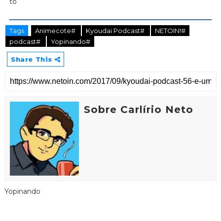
Tags
Animecote#
Kyoudai Podcast#
NETOIN!#
podcast#
Yopinando#
Share This
Sobre Carlírio Neto
Yopinando