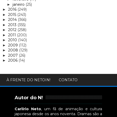
janeiro
(25)
►
2016
(249)
►
2015
(243)
►
2014
(366)
►
2013
(355)
►
2012
(258)
►
2011
(200)
►
2010
(140)
►
2009
(112)
►
2008
(129)
►
2007
(26)
►
2006
(14)
►
À FRENTE DO NETOIN!
CONTATO
Autor do N!
Carlírio Neto
, um fã de animação e cultura
japonesa desde os anos noventa. Dramas são a