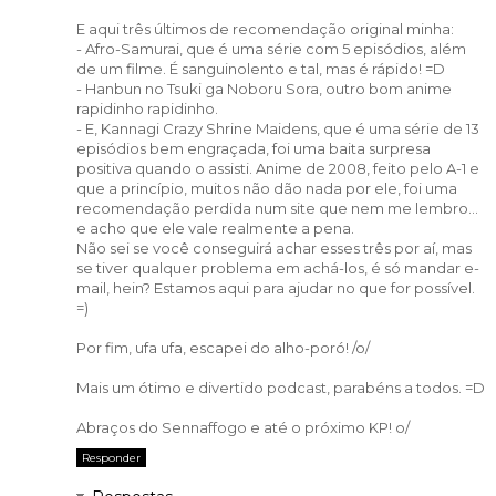
E aqui três últimos de recomendação original minha:
- Afro-Samurai, que é uma série com 5 episódios, além
de um filme. É sanguinolento e tal, mas é rápido! =D
- Hanbun no Tsuki ga Noboru Sora, outro bom anime
rapidinho rapidinho.
- E, Kannagi Crazy Shrine Maidens, que é uma série de 13
episódios bem engraçada, foi uma baita surpresa
positiva quando o assisti. Anime de 2008, feito pelo A-1 e
que a princípio, muitos não dão nada por ele, foi uma
recomendação perdida num site que nem me lembro...
e acho que ele vale realmente a pena.
Não sei se você conseguirá achar esses três por aí, mas
se tiver qualquer problema em achá-los, é só mandar e-
mail, hein? Estamos aqui para ajudar no que for possível.
=)
Por fim, ufa ufa, escapei do alho-poró! /o/
Mais um ótimo e divertido podcast, parabéns a todos. =D
Abraços do Sennaffogo e até o próximo KP! o/
Responder