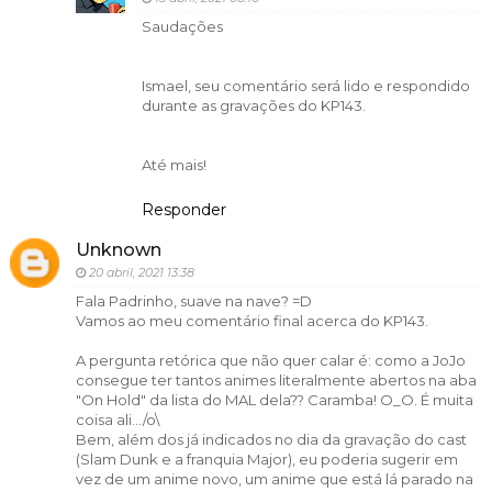
Saudações
Ismael, seu comentário será lido e respondido
durante as gravações do KP143.
Até mais!
Responder
Unknown
20 abril, 2021 13:38
Fala Padrinho, suave na nave? =D
Vamos ao meu comentário final acerca do KP143.
A pergunta retórica que não quer calar é: como a JoJo
consegue ter tantos animes literalmente abertos na aba
"On Hold" da lista do MAL dela?? Caramba! O_O. É muita
coisa ali.../o\
Bem, além dos já indicados no dia da gravação do cast
(Slam Dunk e a franquia Major), eu poderia sugerir em
vez de um anime novo, um anime que está lá parado na