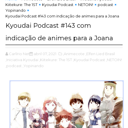
Kiitekure: The 1ST
Kyoudai Podcast
NETOIN!
podcast
Yopinando
Kyoudai Podcast #143 com indicação de animes para a Joana
Kyoudai Podcast #143 com
indicação de animes para a Joana
Carlírio Neto
abril 07, 2021
,Animecote
,Elfen Lied Brasil
,Iniciativa Kyoudai
,Kiitekure: The 1ST
,Kyoudai Podcast
,NETOIN!
,podcast
,Yopinando