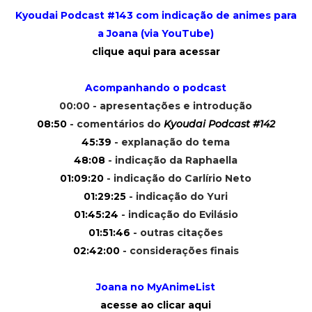
Kyoudai Podcast #143 com indicação de animes para
a Joana (via YouTube)
clique aqui para acessar
Acompanhando o podcast
00:00 - apresentações e introdução
08:50
- comentários do
Kyoudai Podcast #142
45:39
- explanação do tema
48:08
- indicação da Raphaella
01:09:20
- indicação do Carlírio Neto
01:29:25
- indicação do Yuri
01:45:24
- indicação do Evilásio
01:51:46
- outras citações
02:42:00
- considerações finais
Joana no MyAnimeList
acesse ao clicar aqui