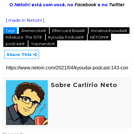
O
Netoin!
está com você, no
Facebook
e no
Twitter
[ made in Netoin! ]
Tags
Animecote#
Elfen Lied Brasil#
Iniciativa Kyoudai#
Kiitekure: The 1ST#
Kyoudai Podcast#
NETOIN!#
podcast#
Yopinando#
Share This
Sobre Carlírio Neto