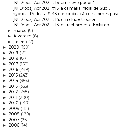
[N! Drops] Abr'2021 #16: um novo poder?
[N! Drops] Abr'2021 #15: a calmaria inicial de Sup...
Kyoudai Podcast #143 com indicação de animes para ...
[N! Drops] Abr'2021 #14: um clube tropical!
[N! Drops] Abr'2021 #13: estranhamente Koikimo...
março
(9)
►
fevereiro
(8)
►
janeiro
(7)
►
2020
(150)
►
2019
(59)
►
2018
(87)
►
2017
(150)
►
2016
(249)
►
2015
(243)
►
2014
(366)
►
2013
(355)
►
2012
(258)
►
2011
(200)
►
2010
(140)
►
2009
(112)
►
2008
(129)
►
2007
(26)
►
2006
(14)
►