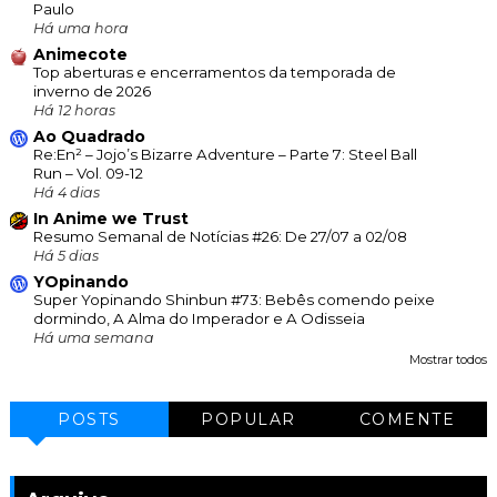
Paulo
Há uma hora
Animecote
Top aberturas e encerramentos da temporada de
inverno de 2026
Há 12 horas
Ao Quadrado
Re:En² – Jojo’s Bizarre Adventure – Parte 7: Steel Ball
Run – Vol. 09-12
Há 4 dias
In Anime we Trust
Resumo Semanal de Notícias #26: De 27/07 a 02/08
Há 5 dias
YOpinando
Super Yopinando Shinbun #73: Bebês comendo peixe
dormindo, A Alma do Imperador e A Odisseia
Há uma semana
Mostrar todos
POSTS
POPULAR
COMENTE