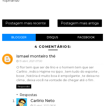
Yopinando
Postagem mais recente
Postagem mais antiga
BLOGGER
DISQUS
FACEBOOK
4 COMENTÁRIOS:
ismael monteiro thé
15 abril, 2021 07:00
O flor tem que ser de lírio e o homem tem que ser
Carlírio , indico Hajime no Ippo , tem tudo do esporte ,
boxe , história é muito boa é empolgante , te deixa no
clima , deixa você na vontade de chegar até o fim .
Responder
Respostas
Carlírio Neto
15 abril, 2021 08:16