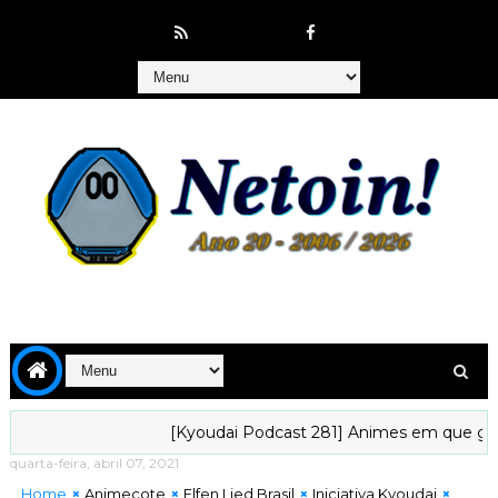
[Kyoudai Podcast 281] Animes em que gostaríamo
quarta-feira, abril 07, 2021
Home
Animecote
Elfen Lied Brasil
Iniciativa Kyoudai