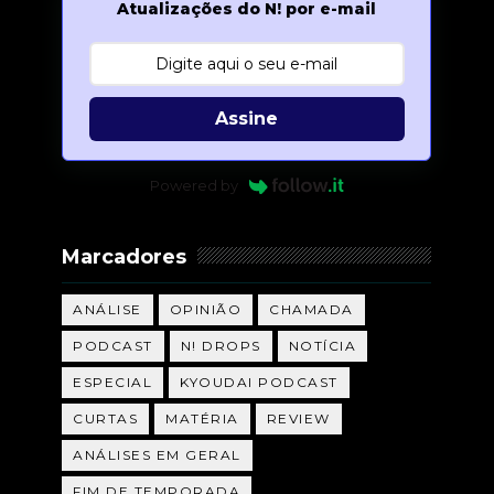
Atualizações do N! por e-mail
Assine
Powered by
Marcadores
ANÁLISE
OPINIÃO
CHAMADA
PODCAST
N! DROPS
NOTÍCIA
ESPECIAL
KYOUDAI PODCAST
CURTAS
MATÉRIA
REVIEW
ANÁLISES EM GERAL
FIM DE TEMPORADA