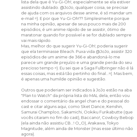
lista dela que é Yu-Gi-Oh!, especialmente se ela estiver
assistindo dublado. @JoJo, qualquer coisa, se precisar
de ajuda com os arquivos desse anime, é só mandar um
e-mail =). E por que Yu-Gi-Oh!?? Simplesmente porque
na minha opinião, apesar de seus pouco mais de 200
episódios, é um anime rápido de se assistir, ótimo de
maratonar quando for possível e se for dublado sempre
vai mais rápido.
Mas, melhor do que sugerir Yu-Gi-Oh!, poderia sugerir
que ela terminasse Bleach. Puxa vida @JoJo, assistir 320
episódios de um anime de 366 e abandoná-lo me
parece um grande prejuízo e uma grande perda do seu
precioso tempo =). Eu sei que a Saga Fullbringer não é lá
essas coisas, mas está tão pertinho do final...=(. Mas bem,
é apenas uma humilde opinião e sugestão.
Outros que poderiam ser indicados à JoJo estão na aba
"Plan to Watch" da própria lista do MAL dela, então vou
endossar o comentário da angel chan e do pessoal do
cast e citar alguns aqui, como Sket Dance, Kenshin,
Samurai Champloo, Sakamichi, Ookiku Furikabutte (que
vocês citaram no fim do cast), Baccano!, Cowboy Bebop
(ela ainda não assistiu CB...! O_O), Arakawa, Tokyo
Magnitude, além ainda de Monster (mas esse último não
agora).