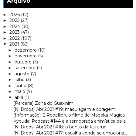
Arquivo
2026
(17)
►
2025
(27)
►
2024
(30)
►
2023
(47)
►
2022
(107)
►
2021
(82)
▼
dezembro
(10)
►
novembro
(5)
►
outubro
(3)
►
setembro
(2)
►
agosto
(7)
►
julho
(3)
►
junho
(8)
►
maio
(9)
►
abril
(11)
▼
[Parceria] Zona do Guaxinim
[N! Drops] Abr'2021 #19: maquiagem e coragem!
[Informação] E Rebellion, o filme de Madoka Magica...
Kyoudai Podcast #144 e a temporada animística de a...
[N! Drops] Abr'2021 #18: o bentô da Kururun!
[N! Drops] Abr'2021 #17: escolha aonde se emociona...