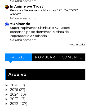
Há uma semana
In Anime we Trust
Resumo Semanal de Notícias #25: De 20/07
a 26/07
Há uma semana
YOpinando
Super Yopinando Shinbun #73: Bebês
comendo peixe dormindo, A Alma do
Imperador e A Odisseia
Há uma semana
Mostrar todos
POSTS
POPULAR
COMENTE
Arquivo
2026
(17)
►
2025
(27)
►
2024
(30)
►
2023
(47)
►
2022
(107)
►