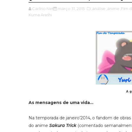
Carlírio Neto
março 31, 2015
,análise
,anime
,Fim 
Kuma Arashi
A 
As mensagens de uma vida...
Na temporada de janeiro'2014, o fandom de obr
do anime
Sakura Trick
(comentado semanalment