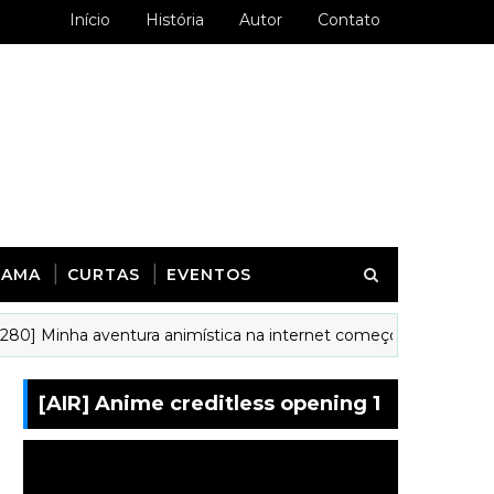
Início
História
Autor
Contato
RAMA
CURTAS
EVENTOS
nha aventura animística na internet começou com...
[AIR] Anime creditless opening 1