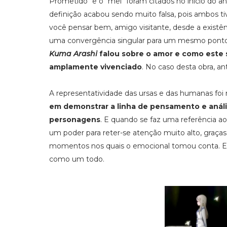
Prometido" e o "mel" foram citados no início do 
definição acabou sendo muito falsa, pois ambos ti
você pensar bem, amigo visitante, desde a existê
uma convergência singular para um mesmo po
Kuma Arashi
falou sobre o amor e como este s
amplamente vivenciado
. No caso desta obra, a
A representatividade das ursas e das humanas foi 
em demonstrar a linha de pensamento e análi
personagens
. E quando se faz uma referência a
um poder para reter-se atenção muito alto, graç
momentos nos quais o emocional tomou conta. E
como um todo.