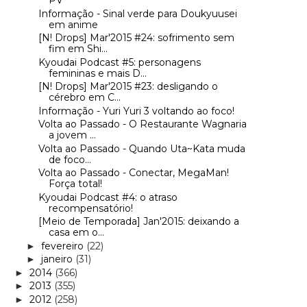
PV
Informação - Sinal verde para Doukyuusei
em anime
[N! Drops] Mar'2015 #24: sofrimento sem
fim em Shi...
Kyoudai Podcast #5: personagens
femininas e mais D...
[N! Drops] Mar'2015 #23: desligando o
cérebro em C...
Informação - Yuri Yuri 3 voltando ao foco!
Volta ao Passado - O Restaurante Wagnaria
a jovem ...
Volta ao Passado - Quando Uta~Kata muda
de foco...
Volta ao Passado - Conectar, MegaMan!
Força total!
Kyoudai Podcast #4: o atraso
recompensatório!
[Meio de Temporada] Jan'2015: deixando a
casa em o...
fevereiro
(22)
►
janeiro
(31)
►
2014
(366)
►
2013
(355)
►
2012
(258)
►