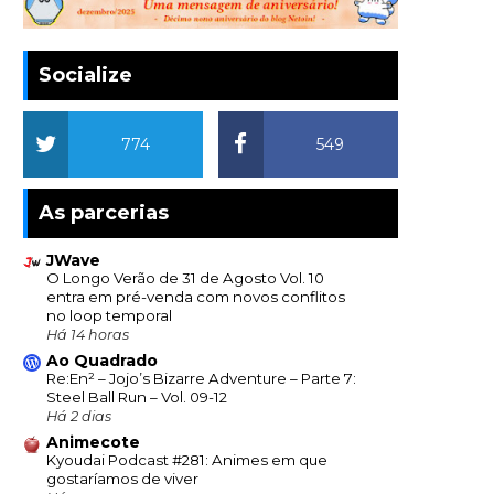
Socialize
774
549
As parcerias
JWave
O Longo Verão de 31 de Agosto Vol. 10
entra em pré-venda com novos conflitos
no loop temporal
Há 14 horas
Ao Quadrado
Re:En² – Jojo’s Bizarre Adventure – Parte 7:
Steel Ball Run – Vol. 09-12
Há 2 dias
Animecote
Kyoudai Podcast #281: Animes em que
gostaríamos de viver