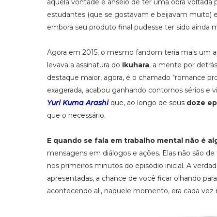
aquela vontade e anseio de ter uma obra voltada p
estudantes (que se gostavam e beijavam muito) 
embora seu produto final pudesse ter sido ainda 
Agora em 2015, o mesmo fandom teria mais um ani
levava a assinatura do
Ikuhara
, a mente por detrá
destaque maior, agora, é o chamado "romance pro
exagerada, acabou ganhando contornos sérios e v
Yuri Kuma Arashi
que, ao longo de seus
doze ep
que o necessário.
E quando se fala em trabalho mental não é al
mensagens em diálogos e ações. Elas não são de f
nos primeiros minutos do episódio inicial. A ver
apresentadas, a chance de você ficar olhando para
acontecendo ali, naquele momento, era cada vez m