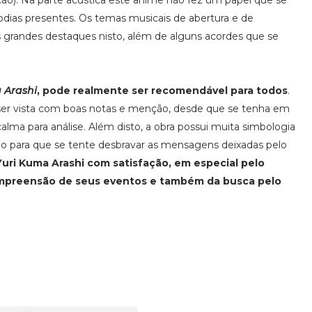
ão). Na parte acústica este anime não fez um papel que se
odias presentes. Os temas musicais de abertura e de
grandes destaques nisto, além de alguns acordes que se
 Arashi
, pode realmente ser recomendável para todos
.
 ser vista com boas notas e menção, desde que se tenha em
lma para análise. Além disto, a obra possui muita simbologia
nio para que se tente desbravar as mensagens deixadas pelo
Yuri Kuma Arashi com satisfação, em especial pelo
compreensão de seus eventos e também da busca pelo