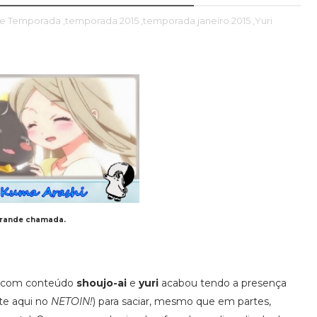
de Temporada
,temporada 2015
,temporada janeiro 2015
,Yuri
grande chamada.
as com conteúdo
shoujo-ai
e
yuri
acabou tendo a presença
e aqui no
NETOIN!
) para saciar, mesmo que em partes,