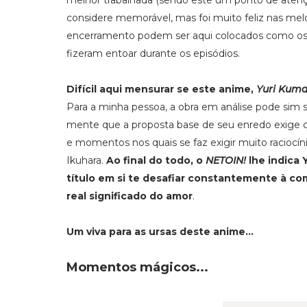
melhor trabalhada (sendo este um ponto de atenç
considere memorável, mas foi muito feliz nas mel
encerramento podem ser aqui colocados como os 
fizeram entoar durante os episódios.
Difícil aqui mensurar se este anime,
Yuri Kuma
Para a minha pessoa, a obra em análise pode sim
mente que a proposta base de seu enredo exige ca
e momentos nos quais se faz exigir muito raciocí
Ikuhara.
Ao final do todo, o
NETOIN!
lhe indica 
título em si te desafiar constantemente à 
real significado do amor
.
Um viva para as ursas deste anime...
Momentos mágicos...