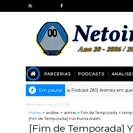
PARCERIAS
PODCASTS
ANÁLISE
Em pauta!
[Kyoudai Podcast 281] Animes em que gostaría
ANIMECOTE
terça-feira, março 31, 2015
Home
análise
anime
Fim de Temporada
temp
[Fim de Temporada] Yuri Kuma Arashi...
[Fim de Temporada] Yu