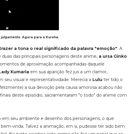
o julgamento. Agora para a Kureha.
 trazer a tona o real significado da palavra "emoção"
. A
duas das principais personagens deste anime,
a ursa Ginko
momentos de aproximação acompanhadas daquele
Lady Kumaria
em sua aparição fez jus a um clamor,
m seu visual e representatividade. Merecia a
Lulu
ter tido o
felizmente) a sua devoção pela causa amorosa acabou não
inais deste episódio, sacramentaram "o todo" do anime com
ado em seu ambiente e desenho dos personagens, o que
em-vinda. Talvez a animação, em si, pudesse ter sido bem