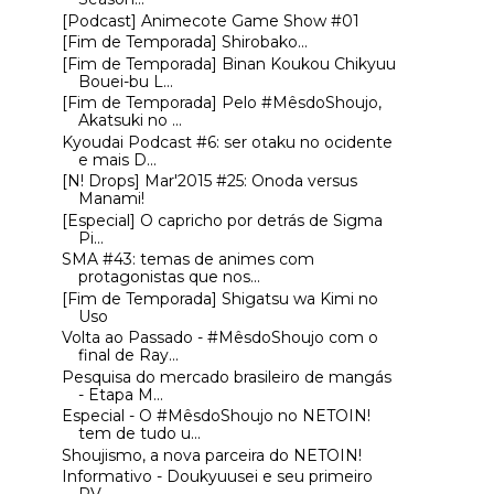
[Podcast] Animecote Game Show #01
[Fim de Temporada] Shirobako...
[Fim de Temporada] Binan Koukou Chikyuu
Bouei-bu L...
[Fim de Temporada] Pelo #MêsdoShoujo,
Akatsuki no ...
Kyoudai Podcast #6: ser otaku no ocidente
e mais D...
[N! Drops] Mar'2015 #25: Onoda versus
Manami!
[Especial] O capricho por detrás de Sigma
Pi...
SMA #43: temas de animes com
protagonistas que nos...
[Fim de Temporada] Shigatsu wa Kimi no
Uso
Volta ao Passado - #MêsdoShoujo com o
final de Ray...
Pesquisa do mercado brasileiro de mangás
- Etapa M...
Especial - O #MêsdoShoujo no NETOIN!
tem de tudo u...
Shoujismo, a nova parceira do NETOIN!
Informativo - Doukyuusei e seu primeiro