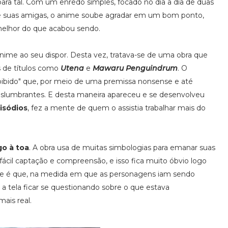
ara tal. Com um enredo simples, focado no dia a dia de duas
e suas amigas, o anime soube agradar em um bom ponto,
melhor do que acabou sendo.
me ao seu dispor. Desta vez, tratava-se de uma obra que
s de títulos como
Utena
e
Mawaru Penguindrum
. O
ibido" que, por meio de uma premissa nonsense e até
islumbrantes. E desta maneira apareceu e se desenvolveu
isódios
, fez a mente de quem o assistia trabalhar mais do
go à toa
. A obra usa de muitas simbologias para emanar suas
ácil captação e compreensão, e isso fica muito óbvio logo
dade é que, na medida em que as personagens iam sendo
 a tela ficar se questionando sobre o que estava
ais real.