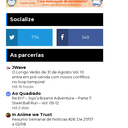
Socialize
774
549
As parcerias
JWave
O Longo Verão de 31 de Agosto Vol. 10
entra em pré-venda com novos conflitos
no loop temporal
Há 16 horas
Ao Quadrado
Re:En² – Jojo’s Bizarre Adventure – Parte 7:
Steel Ball Run – Vol. 09-12
Há 2 dias
In Anime we Trust
Resumo Semanal de Notícias #26: De 27/07
a 02/08