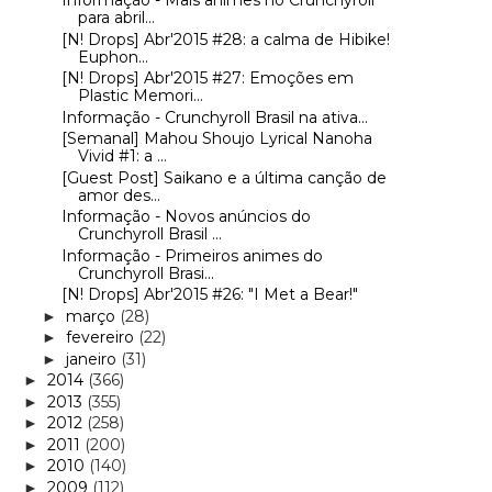
Informação - Mais animes no Crunchyroll
para abril...
[N! Drops] Abr'2015 #28: a calma de Hibike!
Euphon...
[N! Drops] Abr'2015 #27: Emoções em
Plastic Memori...
Informação - Crunchyroll Brasil na ativa...
[Semanal] Mahou Shoujo Lyrical Nanoha
Vivid #1: a ...
[Guest Post] Saikano e a última canção de
amor des...
Informação - Novos anúncios do
Crunchyroll Brasil ...
Informação - Primeiros animes do
Crunchyroll Brasi...
[N! Drops] Abr'2015 #26: "I Met a Bear!"
março
(28)
►
fevereiro
(22)
►
janeiro
(31)
►
2014
(366)
►
2013
(355)
►
2012
(258)
►
2011
(200)
►
2010
(140)
►
2009
(112)
►