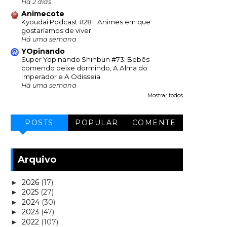
Há 2 dias
Animecote
Kyoudai Podcast #281: Animes em que
gostaríamos de viver
Há uma semana
YOpinando
Super Yopinando Shinbun #73: Bebês
comendo peixe dormindo, A Alma do
Imperador e A Odisseia
Há uma semana
Mostrar todos
POSTS
POPULAR
COMENTE
Arquivo
2026
(17)
►
2025
(27)
►
2024
(30)
►
2023
(47)
►
2022
(107)
►