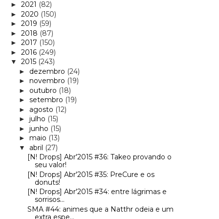
2021
(82)
►
2020
(150)
►
2019
(59)
►
2018
(87)
►
2017
(150)
►
2016
(249)
►
2015
(243)
▼
dezembro
(24)
►
novembro
(19)
►
outubro
(18)
►
setembro
(19)
►
agosto
(12)
►
julho
(15)
►
junho
(15)
►
maio
(13)
►
abril
(27)
▼
[N! Drops] Abr'2015 #36: Takeo provando o
seu valor!
[N! Drops] Abr'2015 #35: PreCure e os
donuts!
[N! Drops] Abr'2015 #34: entre lágrimas e
sorrisos...
SMA #44: animes que a Natthr odeia e um
extra espe...