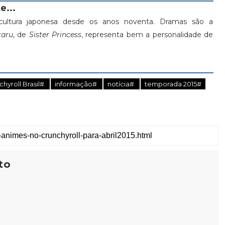
e...
ultura japonesa desde os anos noventa. Dramas são a
aru
, de
Sister Princess
, representa bem a personalidade de
chyroll Brasil#
informação#
notícia#
temporada 2015#
to