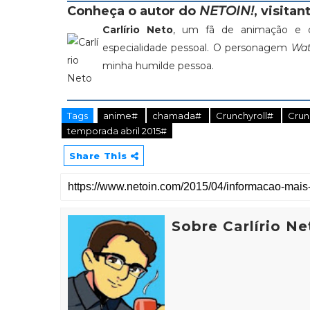
Conheça o autor do
NETOIN!
, visitant
Carlírio Neto
, um fã de animação e c
especialidade pessoal. O personagem
Wat
minha humilde pessoa.
Tags
anime#
chamada#
Crunchyroll#
Crun
temporada abril 2015#
Share This
Sobre Carlírio Ne