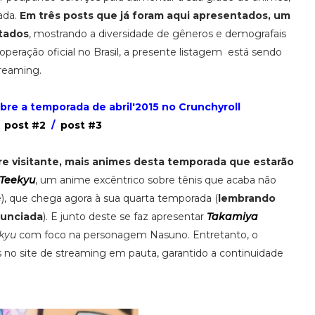
ada.
Em três posts que já foram aqui apresentados, um
itados
, mostrando a diversidade de gêneros e demografais
eração oficial no Brasil, a presente listagem está sendo
reaming.
obre a temporada de abril'2015 no Crunchyroll
post #2
/
post #3
e visitante, mais animes desta temporada que estarão
Teekyu
, um anime excêntrico sobre tênis que acaba não
), que chega agora à sua quarta temporada (
lembrando
nunciada
). E junto deste se faz apresentar
Takamiya
kyu
com foco na personagem Nasuno. Entretanto, o
no site de streaming em pauta, garantido a continuidade