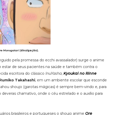
re Monogatari
(divulgação).
guido pela promessa do ecchi avassalador) surge o anime
em estar de seus pacientes na saúde e também contra o
cida escritora do clássico
InuYasha
,
Kyoukai no Rinne
Rumiko Takahashi
, em um ambiente escolar que esconde
hou shoujo (garotas mágicas) é sempre bem-vindo e, para
deveras chamativo, onde o céu estrelado e o auxílio para
suários brasileiros e portugueses o shoujo anime
Ore