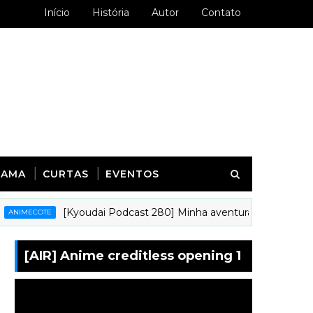
Início
História
Autor
Contato
RAMA
CURTAS
EVENTOS
[Kyoudai Podcast 280] Minha aventura animística na int
ECOTE
[AIR] Anime creditless opening 1