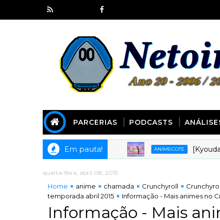
PARCERIAS
PODCASTS
ANÁLISE
Em pauta!
[Kyoudai Podc
ANIMECOTE
quarta-feira, abril 08, 2015
Home
anime
chamada
Crunchyroll
Crunchyroll
temporada abril 2015
Informação - Mais animes no Cru
Informação - Mais ani