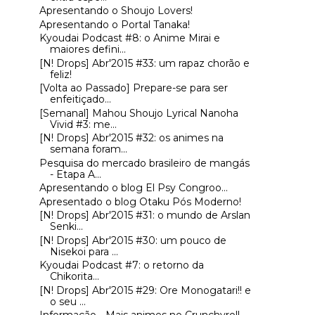
Apresentando o Shoujo Lovers!
Apresentando o Portal Tanaka!
Kyoudai Podcast #8: o Anime Mirai e
maiores defini...
[N! Drops] Abr'2015 #33: um rapaz chorão e
feliz!
[Volta ao Passado] Prepare-se para ser
enfeitiçado...
[Semanal] Mahou Shoujo Lyrical Nanoha
Vivid #3: me...
[N! Drops] Abr'2015 #32: os animes na
semana foram...
Pesquisa do mercado brasileiro de mangás
- Etapa A...
Apresentando o blog El Psy Congroo...
Apresentado o blog Otaku Pós Moderno!
[N! Drops] Abr'2015 #31: o mundo de Arslan
Senki...
[N! Drops] Abr'2015 #30: um pouco de
Nisekoi para ...
Kyoudai Podcast #7: o retorno da
Chikorita...
[N! Drops] Abr'2015 #29: Ore Monogatari!! e
o seu ...