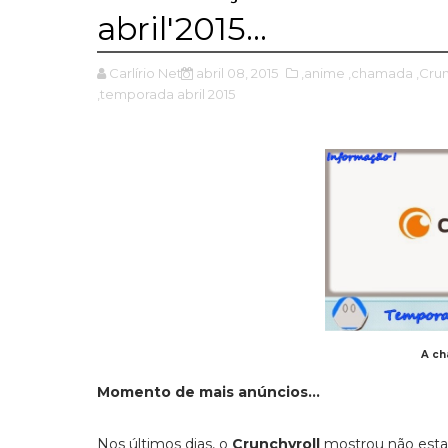
abril'2015...
Carlírio Neto
abril 08, 2015
,anime
,chamada
,Cru
,temporada abril 2015
A ch
Momento de mais anúncios...
Nos últimos dias, o
Crunchyroll
mostrou não estar