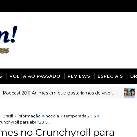
S
VOLTA AO PASSADO
REVIEWS
ESPECIAIS
D
ast 281] Animes em que gostaríamos de viver...
ANIM
 Brasil
informação
notícia
temporada 2015
nchyroll para abril'2015...
mes no Crunchyroll para