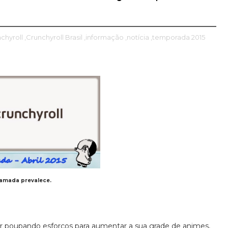
nchyroll
,Crunchyroll Brasil
,informação
,notícia
,temporada 2015
amada prevalece.
 poupando esforços para aumentar a sua grade de animes,