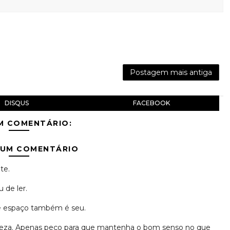
Postagem mais antiga
DISQUS
FACEBOOK
M COMENTÁRIO:
 UM COMENTÁRIO
te.
 de ler.
se espaço também é seu.
erteza. Apenas peço para que mantenha o bom senso no que