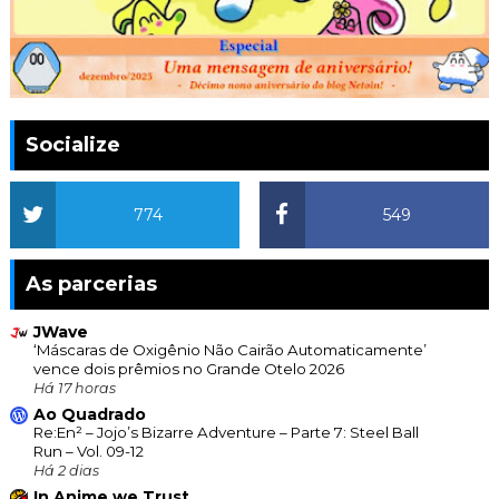
Socialize
774
549
As parcerias
JWave
‘Máscaras de Oxigênio Não Cairão Automaticamente’
vence dois prêmios no Grande Otelo 2026
Há 17 horas
Ao Quadrado
Re:En² – Jojo’s Bizarre Adventure – Parte 7: Steel Ball
Run – Vol. 09-12
Há 2 dias
In Anime we Trust