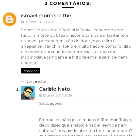
2 COMENTÁRIOS:
ismael monteiro thé
03 abril, 2017 08:16
Sobre Death Note e Tenchi in Tokio , concordo com
tudo , a morte do L fez a história cambalear bastante e
os novos personagens são de doer , mas o fim é
arrepiante , Tenchi in Tokio é muito fraco e como foi dito
ele mesmo vai criando incoerencias , o traço me
incomodava também e a história em si é sem pé nem
cabeça .
Responder
Respostas
Carlírio Neto
12 abril, 2017 07:36
Saudações
Embora eu não goste muito de Tenchi in Tokyo,
devo dizer que a história não é "sem pé nem
cabeça", possuindo até uma boa linearidade. O
que atrapalha o anime, na verdade, é como ele