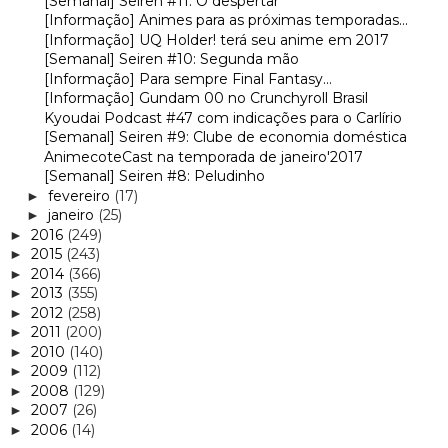
[Semanal] Seiren #11: O despertar
[Informação] Animes para as próximas temporadas...
[Informação] UQ Holder! terá seu anime em 2017
[Semanal] Seiren #10: Segunda mão
[Informação] Para sempre Final Fantasy...
[Informação] Gundam 00 no Crunchyroll Brasil
Kyoudai Podcast #47 com indicações para o Carlírio
[Semanal] Seiren #9: Clube de economia doméstica
AnimecoteCast na temporada de janeiro'2017
[Semanal] Seiren #8: Peludinho
fevereiro
(17)
►
janeiro
(25)
►
2016
(249)
►
2015
(243)
►
2014
(366)
►
2013
(355)
►
2012
(258)
►
2011
(200)
►
2010
(140)
►
2009
(112)
►
2008
(129)
►
2007
(26)
►
2006
(14)
►