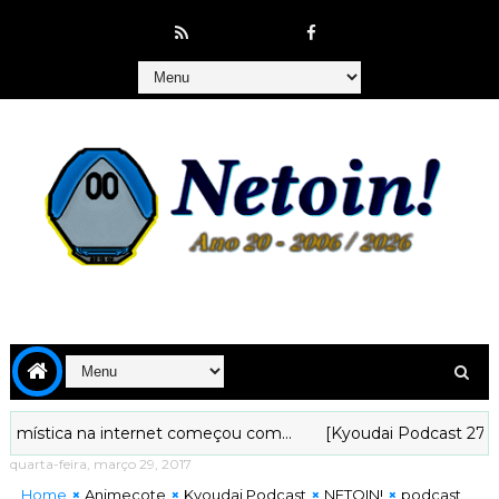
stica na internet começou com...
[Kyoudai Podcast 279] Anál
quarta-feira, março 29, 2017
Home
Animecote
Kyoudai Podcast
NETOIN!
podcast