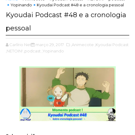
Yopinando
Kyoudai Podcast #48 e a cronologia pessoal
Kyoudai Podcast #48 e a cronologia
pessoal
Carlírio Neto
março 29, 2017
,Animecote
,Kyoudai Podcast
,NETOIN!
,podcast
,Yopinando