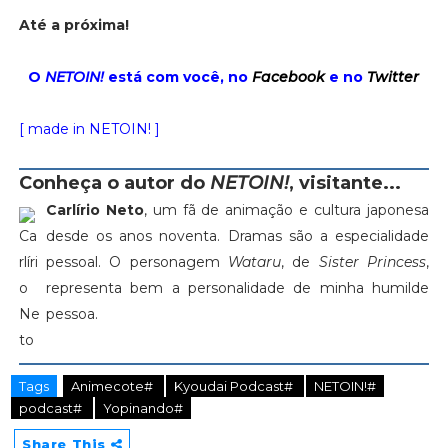
Até a próxima!
O
NETOIN!
está com você, no
Facebook
e no
Twitter
[ made in NETOIN! ]
Conheça o autor do
NETOIN!
, visitante...
Carlírio Neto
, um fã de animação e cultura japonesa
desde os anos noventa. Dramas são a especialidade
pessoal. O personagem
Wataru
, de
Sister Princess
,
representa bem a personalidade de minha humilde
pessoa.
Tags
Animecote#
Kyoudai Podcast#
NETOIN!#
podcast#
Yopinando#
Share This