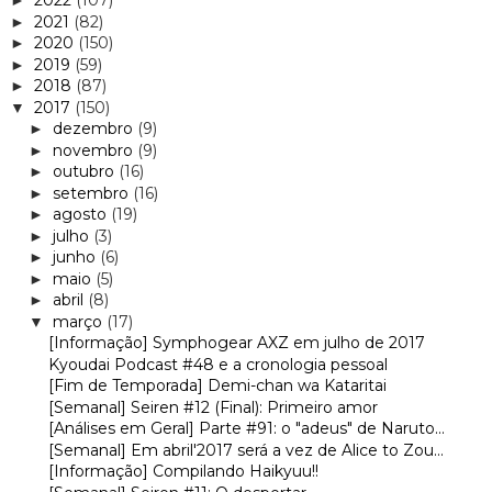
2022
(107)
►
2021
(82)
►
2020
(150)
►
2019
(59)
►
2018
(87)
►
2017
(150)
▼
dezembro
(9)
►
novembro
(9)
►
outubro
(16)
►
setembro
(16)
►
agosto
(19)
►
julho
(3)
►
junho
(6)
►
maio
(5)
►
abril
(8)
►
março
(17)
▼
[Informação] Symphogear AXZ em julho de 2017
Kyoudai Podcast #48 e a cronologia pessoal
[Fim de Temporada] Demi-chan wa Kataritai
[Semanal] Seiren #12 (Final): Primeiro amor
[Análises em Geral] Parte #91: o "adeus" de Naruto...
[Semanal] Em abril'2017 será a vez de Alice to Zou...
[Informação] Compilando Haikyuu!!