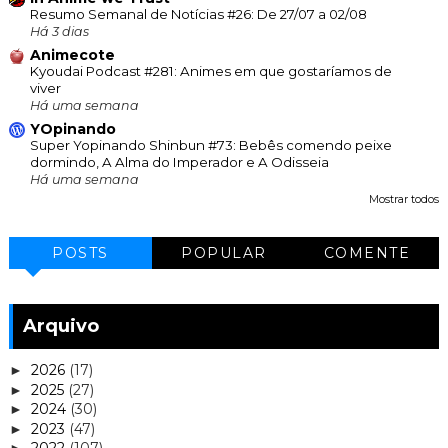
Resumo Semanal de Notícias #26: De 27/07 a 02/08
Há 3 dias
Animecote
Kyoudai Podcast #281: Animes em que gostaríamos de
viver
Há uma semana
YOpinando
Super Yopinando Shinbun #73: Bebês comendo peixe
dormindo, A Alma do Imperador e A Odisseia
Há uma semana
Mostrar todos
POSTS
POPULAR
COMENTE
Arquivo
2026
(17)
►
2025
(27)
►
2024
(30)
►
2023
(47)
►