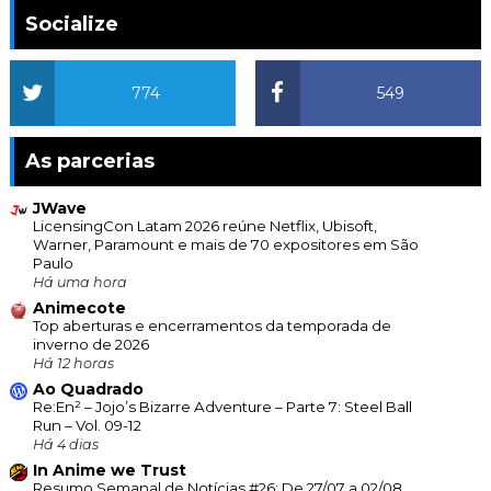
Socialize
774
549
As parcerias
JWave
LicensingCon Latam 2026 reúne Netflix, Ubisoft,
Warner, Paramount e mais de 70 expositores em São
Paulo
Há uma hora
Animecote
Top aberturas e encerramentos da temporada de
inverno de 2026
Há 12 horas
Ao Quadrado
Re:En² – Jojo’s Bizarre Adventure – Parte 7: Steel Ball
Run – Vol. 09-12
Há 4 dias
In Anime we Trust
Resumo Semanal de Notícias #26: De 27/07 a 02/08