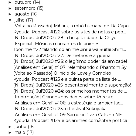
outubro
(14)
►
setembro
(15)
►
agosto
(16)
►
julho
(17)
▼
[Volta ao Passado] Miharu, a robô humana de Da Capo
Kyoudai Podcast #126 sobre os sites de notas e pop...
[N! Drops] Jul'2020 #28: a hospitalidade da Chiyu
[Especial] Músicas marcantes de animes
Toonime #22 falando do anime Jinrui wa Suitai Shim...
[N! Drops] Jul'2020 #27: Demetrios e a guerra
[N! Drops] Jul'2020 #26: o legítimo poder da amizade!
[Análises em Geral] #107: relembrando o Phantom Sy...
[Volta ao Passado] O início de Lovely Complex
Kyoudai Podcast #125 e a quinta parte da lista de ...
[N! Drops] Jul'2020 #25: desentendimento e superação!
[N! Drops] Jul'2020 #24: os primeiros momentos de ...
[Informação] Grandes novidades sobre Precure
[Análises em Geral] #106: a estratégia e ambientaç...
[N! Drops] Jul'2020 #23: o Festival Sukoyaka!
[Análises em Geral] #105: Samurai Pizza Cats no NE...
Kyoudai Podcast #124 e os animes com/sobre política
junho
(16)
►
maio
(17)
►