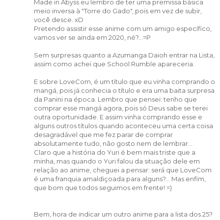
Made in Abyss eu lembro de ter uma premissa básica
meio inversa à "Torre do Gado", pois em vez de subir,
você desce. xD
Pretendo assistir esse anime com um amigo específico,
vamos ver se ainda em 2020, né?...=P
Sem surpresas quanto a Azumanga Daioh entrar na Lista,
assim como achei que School Rumble apareceria.
E sobre LoveCom, é um título que eu vinha comprando o
mangá, pois já conhecia o título e era uma baita surpresa
da Panini na época. Lembro que pensei: tenho que
comprar esse mangá agora, pois só Deus sabe se terei
outra oportunidade. E assim vinha comprando esse e
alguns outros títulos quando aconteceu uma certa coisa
desagradável que me fez parar de comprar
absolutamente tudo, não gosto nem de lembrar...
Claro que a história do Yuri é bem mais triste que a
minha, mas quando o Yuri falou da situação dele em
relação ao anime, cheguei a pensar: será que LoveCom
é uma franquia amaldiçoada para alguns?... Mas enfim,
que bom que todos seguimos em frente! =)
Bem, hora de indicar um outro anime para a lista dos 25?