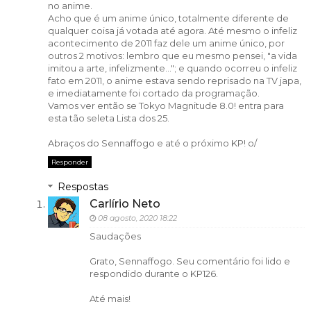
no anime.
Acho que é um anime único, totalmente diferente de
qualquer coisa já votada até agora. Até mesmo o infeliz
acontecimento de 2011 faz dele um anime único, por
outros 2 motivos: lembro que eu mesmo pensei, "a vida
imitou a arte, infelizmente..."; e quando ocorreu o infeliz
fato em 2011, o anime estava sendo reprisado na TV japa,
e imediatamente foi cortado da programação.
Vamos ver então se Tokyo Magnitude 8.0! entra para
esta tão seleta Lista dos 25.
Abraços do Sennaffogo e até o próximo KP! o/
Responder
Respostas
Carlírio Neto
08 agosto, 2020 18:22
Saudações
Grato, Sennaffogo. Seu comentário foi lido e
respondido durante o KP126.
Até mais!