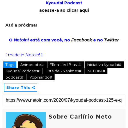
Kyoudai Podcast
acesse-a ao clicar aqui
Até a próxima!
O
Netoin!
está com você, no
Facebook
e no
Twitter
[ made in Netoin! ]
Tags
Animecote#
Elfen Lied Brasil#
Iniciativa Kyoudai#
Kyoudai Podcast#
Lista de 25 animes#
NETOIN!#
podcast#
Yopinando#
Share This
Sobre Carlírio Neto