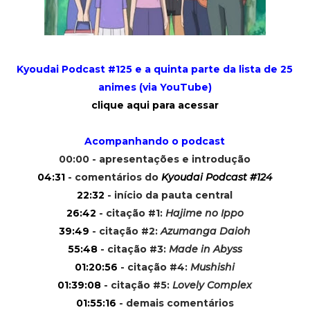
Kyoudai Podcast #125 e a quinta parte da lista de 25
animes (via YouTube)
clique aqui para acessar
Acompanhando o podcast
00:00 - apresentações e introdução
04:31
- comentários do
Kyoudai Podcast #124
22:32
- início da pauta central
26:42
- citação #1:
Hajime no Ippo
39:49
- citação #2:
Azumanga Daioh
55:48
- citação #3:
Made in Abyss
01:20:56
- citação #4:
Mushishi
01:39:08
- citação #5:
Lovely Complex
01:55:16
- demais comentários