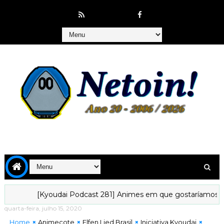
[Kyoudai Podcast 281] Animes em que gostaríamos de viver.
quarta-feira, julho 15, 2020
Home
Animecote
Elfen Lied Brasil
Iniciativa Kyoudai