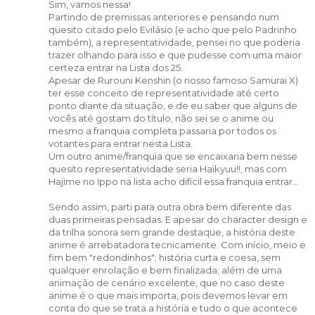
Sim, vamos nessa!
Partindo de premissas anteriores e pensando num
quesito citado pelo Evilásio (e acho que pelo Padrinho
também), a representatividade, pensei no que poderia
trazer olhando para isso e que pudesse com uma maior
certeza entrar na Lista dos 25.
Apesar de Rurouni Kenshin (o nosso famoso Samurai X)
ter esse conceito de representatividade até certo
ponto diante da situação, e de eu saber que alguns de
vocês até gostam do título, não sei se o anime ou
mesmo a franquia completa passaria por todos os
votantes para entrar nesta Lista.
Um outro anime/franquia que se encaixaria bem nesse
quesito representatividade seria Haikyuu!!, mas com
Hajime no Ippo na lista acho difícil essa franquia entrar...
Sendo assim, parti para outra obra bem diferente das
duas primeiras pensadas. E apesar do character design e
da trilha sonora sem grande destaque, a história deste
anime é arrebatadora tecnicamente. Com início, meio e
fim bem "redondinhos"; história curta e coesa, sem
qualquer enrolação e bem finalizada; além de uma
animação de cenário excelente, que no caso deste
anime é o que mais importa, pois devemos levar em
conta do que se trata a história e tudo o que acontece