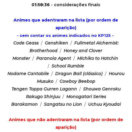
01:58:36
- considerações finais
Animes que adentraram na lista (por ordem de
aparição)
- sem contar os animes indicados no KP125 -
Code Geass
/
Genshiken
/
Fullmetal Alchemist:
Brotherhood
/
Honey and Clover
Monster
/
Paranoia Agent
/
Michiko to Hatchin
/
School Rumble
Nodame Cantabile
/
Dragon Ball (clássico)
/
Hourou
Musuko
/
Cowboy Beebop
Tengen Toppa Gurren Lagann
/
Shouwa Genroku
Rakugo Shinjuu
/
Monogatari Series
Barakamon
/
Sangatsu no Lion
/
Uchuu Kyoudai
Animes que não adentraram na lista (por ordem de
aparição)