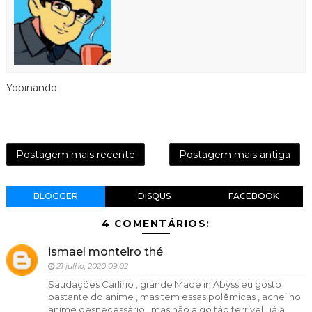
Yopinando
Postagem mais recente
Postagem mais antiga
BLOGGER
DISQUS
FACEBOOK
4 COMENTÁRIOS:
ismael monteiro thé
21 julho, 2020 09:02
Saudações Carlírio , grande Made in Abyss eu gosto
bastante do anime , mas tem essas polêmicas , achei no
anime desnecessário , mas não algo tão terrível , já a