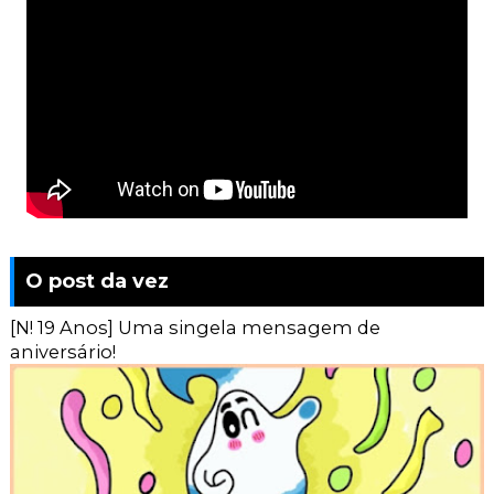
O post da vez
[N! 19 Anos] Uma singela mensagem de
aniversário!