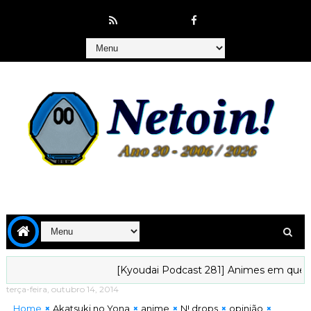
[Kyoudai Podcast 281] Animes em que gostarí
terça-feira, outubro 14, 2014
Home
Akatsuki no Yona
anime
N! drops
opinião