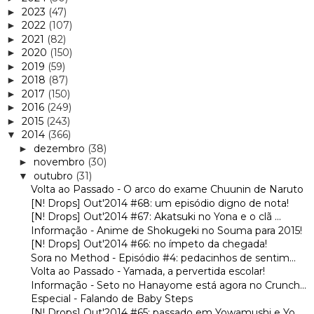
2023
(47)
►
2022
(107)
►
2021
(82)
►
2020
(150)
►
2019
(59)
►
2018
(87)
►
2017
(150)
►
2016
(249)
►
2015
(243)
►
2014
(366)
▼
dezembro
(38)
►
novembro
(30)
►
outubro
(31)
▼
Volta ao Passado - O arco do exame Chuunin de Naruto
[N! Drops] Out'2014 #68: um episódio digno de nota!
[N! Drops] Out'2014 #67: Akatsuki no Yona e o clã ...
Informação - Anime de Shokugeki no Souma para 2015!
[N! Drops] Out'2014 #66: no ímpeto da chegada!
Sora no Method - Episódio #4: pedacinhos de sentim...
Volta ao Passado - Yamada, a pervertida escolar!
Informação - Seto no Hanayome está agora no Crunch...
Especial - Falando de Baby Steps
[N! Drops] Out'2014 #65: passado em Yowamushi e Yo...