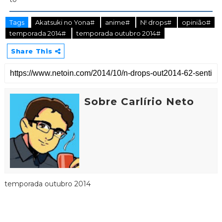
Tags
Akatsuki no Yona#
anime#
N! drops#
opinião#
temporada 2014#
temporada outubro 2014#
Share This
Sobre Carlírio Neto
temporada outubro 2014