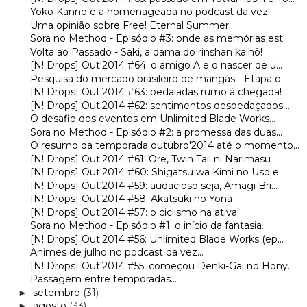
Yoko Kanno é a homenageada no podcast da vez!
Uma opinião sobre Free! Eternal Summer...
Sora no Method - Episódio #3: onde as memórias est...
Volta ao Passado - Saki, a dama do rinshan kaihô!
[N! Drops] Out'2014 #64: o amigo A e o nascer de u...
Pesquisa do mercado brasileiro de mangás - Etapa o...
[N! Drops] Out'2014 #63: pedaladas rumo à chegada!
[N! Drops] Out'2014 #62: sentimentos despedaçados ...
O desafio dos eventos em Unlimited Blade Works...
Sora no Method - Episódio #2: a promessa das duas...
O resumo da temporada outubro'2014 até o momento...
[N! Drops] Out'2014 #61: Ore, Twin Tail ni Narimasu
[N! Drops] Out'2014 #60: Shigatsu wa Kimi no Uso e...
[N! Drops] Out'2014 #59: audacioso seja, Amagi Bri...
[N! Drops] Out'2014 #58: Akatsuki no Yona
[N! Drops] Out'2014 #57: o ciclismo na ativa!
Sora no Method - Episódio #1: o início da fantasia...
[N! Drops] Out'2014 #56: Unlimited Blade Works (ep...
Animes de julho no podcast da vez...
[N! Drops] Out'2014 #55: começou Denki-Gai no Hony...
Passagem entre temporadas...
setembro
(31)
►
agosto
(33)
►