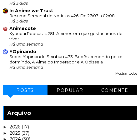
Há 3 dias
In Anime we Trust
Resumo Semanal de Notícias #26: De 27/07 a 02/08
Há 3 dias
Animecote
Kyoudai Podcast #281: Animes em que gostaríamos de
viver
Há uma semana
YOpinando
Super Yopinando Shinbun #73: Bebês comendo peixe
dormindo, A Alma do Imperador e A Odisseia
Há uma semana
Mostrar todos
POSTS
POPULAR
COMENTE
Arquivo
2026
(17)
►
2025
(27)
►
2024
(30)
►