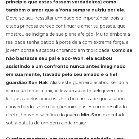
princípio que estes fossem verdadeiros) como
também o amor que a Yona sempre nutriu por ele
.
Deve-se aqui ressaltar um dado de importância, pois a
citada princesa parece continuar a amar tal pessoa, que
mostrou-se indigna de sua plena afeição. Muito embora a
realidade tenha batido à porta dela com extrema força, a
jovem donzela acabou chorando em triplicidade.
Como se
não bastasse seu pai e Soo-Won, ela acabou
assistindo a um confronto nunca antes imaginado
em sua mente, travado pelo seu amado e o fiel
guardião Son Hak
. Aliás, este guerreiro acabou sendo a
vítima da terceira traição levada adiante pelo jovem de
longos cabelos brancos. Uma boa amizade que acabou
convertendo-se em facções inimigas. E como resultado
direto, houve o sacrifício do jovem
Min-Soo
, executado
sob a batuta de um bem ainda maior.
O anime mostrou, em seu segundo episódio, uma