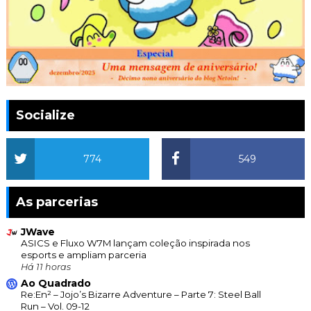
Socialize
774
549
As parcerias
JWave
ASICS e Fluxo W7M lançam coleção inspirada nos
esports e ampliam parceria
Há 11 horas
Ao Quadrado
Re:En² – Jojo’s Bizarre Adventure – Parte 7: Steel Ball
Run – Vol. 09-12