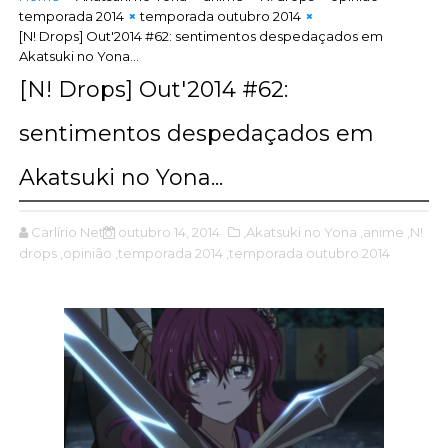
temporada 2014
temporada outubro 2014
[N! Drops] Out'2014 #62: sentimentos despedaçados em
Akatsuki no Yona...
[N! Drops] Out'2014 #62:
sentimentos despedaçados em
Akatsuki no Yona...
Carlírio Neto
outubro 14, 2014
,Akatsuki no Yona
,anime
,N!
drops
,opinião
,temporada 2014
,temporada outubro 2014