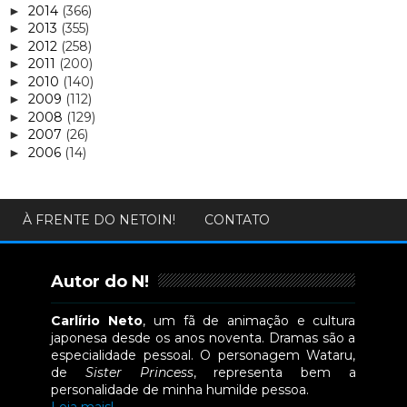
2014
(366)
►
2013
(355)
►
2012
(258)
►
2011
(200)
►
2010
(140)
►
2009
(112)
►
2008
(129)
►
2007
(26)
►
2006
(14)
►
À FRENTE DO NETOIN!
CONTATO
Autor do N!
Carlírio Neto
, um fã de animação e cultura
japonesa desde os anos noventa. Dramas são a
especialidade pessoal. O personagem Wataru,
de
Sister Princess
, representa bem a
personalidade de minha humilde pessoa.