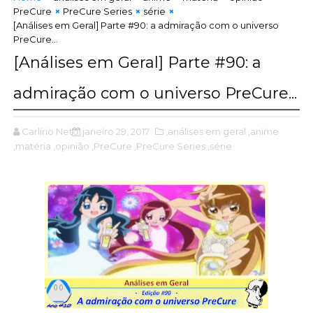
PreCure
PreCure Series
série
[Análises em Geral] Parte #90: a admiração com o universo
PreCure...
[Análises em Geral] Parte #90: a
admiração com o universo PreCure...
Carlírio Neto
janeiro 29, 2017
,análises em geral
,anime
,matéria
,opinião
,PreCure
,PreCure Series
,série