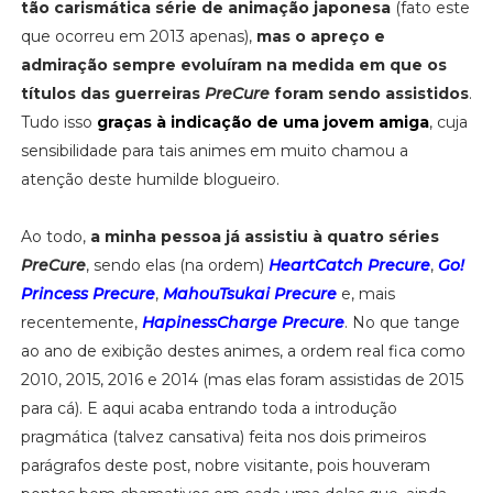
tão carismática série de animação japonesa
(fato este
que ocorreu em 2013 apenas),
mas o apreço e
admiração sempre evoluíram na medida em que os
títulos das guerreiras
PreCure
foram sendo assistidos
.
Tudo isso
graças à indicação de uma jovem amiga
, cuja
sensibilidade para tais animes em muito chamou a
atenção deste humilde blogueiro.
Ao todo,
a minha pessoa já assistiu à quatro séries
PreCure
, sendo elas (na ordem)
HeartCatch Precure
,
Go!
Princess Precure
,
MahouTsukai Precure
e, mais
recentemente,
HapinessCharge Precure
. No que tange
ao ano de exibição destes animes, a ordem real fica como
2010, 2015, 2016 e 2014 (mas elas foram assistidas de 2015
para cá). E aqui acaba entrando toda a introdução
pragmática (talvez cansativa) feita nos dois primeiros
parágrafos deste post, nobre visitante, pois houveram