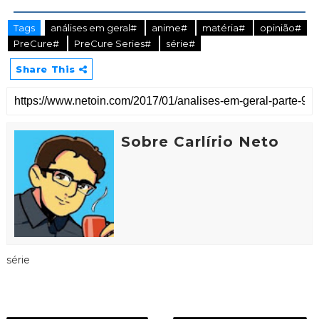
Tags
análises em geral#
anime#
matéria#
opinião#
PreCure#
PreCure Series#
série#
Share This
Sobre Carlírio Neto
série