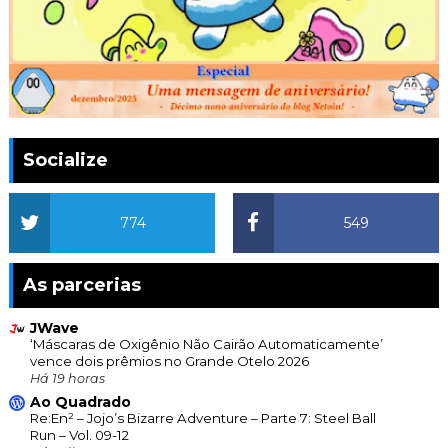
Socialize
774
549
As parcerias
JWave
‘Máscaras de Oxigênio Não Cairão Automaticamente’
vence dois prêmios no Grande Otelo 2026
Há 19 horas
Ao Quadrado
Re:En² – Jojo’s Bizarre Adventure – Parte 7: Steel Ball
Run – Vol. 09-12