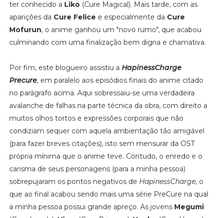
ter conhecido a
Liko
(Cure Magical). Mais tarde, com as
aparições da
Cure Felice
e especialmente da
Cure
Mofurun
, o anime ganhou um "novo rumo", que acabou
culminando com uma finalização bem digna e chamativa.
Por fim, este blogueiro assistiu a
HapinessCharge
Precure
, em paralelo aos episódios finais do anime citado
no parágrafo acima. Aqui sobressaiu-se uma verdadeira
avalanche de falhas na parte técnica da obra, com direito a
muitos olhos tortos e expressões corporais que não
condiziam sequer com aquela ambientação tão amigável
(para fazer breves citações), isto sem mensurar da OST
própria mínima que o anime teve. Contudo, o enredo e o
carisma de seus personagens (para a minha pessoa)
sobrepujaram os pontos negativos de
HapinessCharge
, o
que ao final acabou sendo mais uma série PreCure na qual
a minha pessoa possui grande apreço. As jovens
Megumi