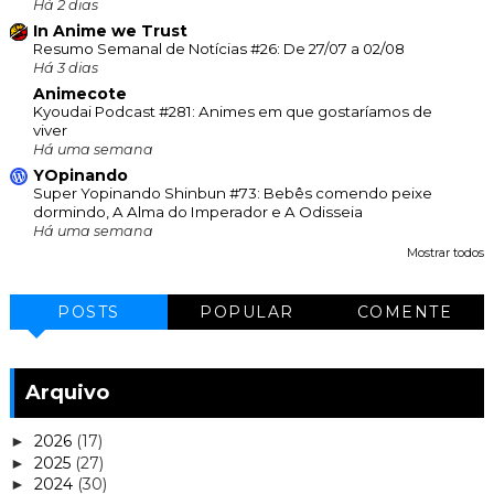
Há 2 dias
In Anime we Trust
Resumo Semanal de Notícias #26: De 27/07 a 02/08
Há 3 dias
Animecote
Kyoudai Podcast #281: Animes em que gostaríamos de
viver
Há uma semana
YOpinando
Super Yopinando Shinbun #73: Bebês comendo peixe
dormindo, A Alma do Imperador e A Odisseia
Há uma semana
Mostrar todos
POSTS
POPULAR
COMENTE
Arquivo
2026
(17)
►
2025
(27)
►
2024
(30)
►