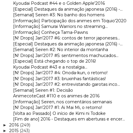
Kyoudai Podcast #44 e o Golden Apple'2016
[Especial] Destaques da animação japonesa (2016) -...
[Semanal] Seiren #3: No banho dos homens
[Informação] Participação dos animes em Tóquio'2020
[Informação] Samurai Warriors no streaming...
[Informação] Conheça Tama-Pawns
[N! Drops] Jan'2017 #6: contos de terror japoneses...
[Especial] Destaques da animação japonesa (2016) -...
[Semanal] Seiren #2: No interior da montanha
[N! Drops] Jan'2017 #5: sentimentos machucados...
[Especial] Está chegando o top de 2016!
Kyoudai Podcast #43 e a nostalgia...
[N! Drops] Jan'2017 #4: Onoda-kun, o retorno!
[N! Drops] Jan'2017 #3: bruxinhas fantásticas!
[N! Drops] Jan'2017 #2: entrevistando garotas inco...
[Semanal] Seiren #1: Decisão
AnimecoteCast #110 e os animes de 2016
[Informação] Seiren, nos comentários semanais
[N! Drops] Jan'2017 #1: Ai Mai Mi, o retorno!
[Volta ao Passado] O início de Kimi ni Todoke
[Fim de ano] 2016 - Destaques em aberturas e encer...
2016
(249)
►
2015
(243)
►