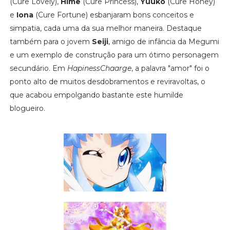
(Cure Lovely),
Hime
(Cure Princess),
Yuuko
(Cure Honey)
e
Iona
(Cure Fortune) esbanjaram bons conceitos e
simpatia, cada uma da sua melhor maneira. Destaque
também para o jovem
Seiji
, amigo de infância da Megumi
e um exemplo de construção para um ótimo personagem
secundário. Em
HapinessChaarge
, a palavra "amor" foi o
ponto alto de muitos desdobramentos e reviravoltas, o
que acabou empolgando bastante este humilde
blogueiro.