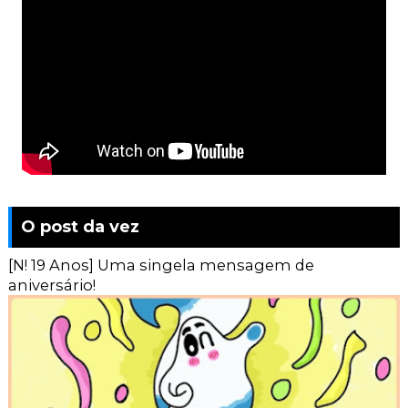
O post da vez
[N! 19 Anos] Uma singela mensagem de
aniversário!