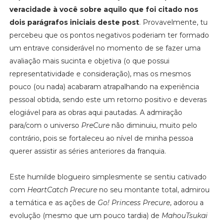
veracidade à você sobre aquilo que foi citado nos
dois parágrafos iniciais deste post
. Provavelmente, tu
percebeu que os pontos negativos poderiam ter formado
um entrave considerável no momento de se fazer uma
avaliação mais sucinta e objetiva (o que possui
representatividade e consideração), mas os mesmos
pouco (ou nada) acabaram atrapalhando na experiência
pessoal obtida, sendo este um retorno positivo e deveras
elogiável para as obras aqui pautadas. A admiração
para/com o universo
PreCure
não diminuiu, muito pelo
contrário, pois se fortaleceu ao nível de minha pessoa
querer assistir as séries anteriores da franquia.
Este humilde blogueiro simplesmente se sentiu cativado
com
HeartCatch Precure
no seu montante total, admirou
a temática e as ações de
Go! Princess Precure
, adorou a
evolução (mesmo que um pouco tardia) de
MahouTsukai