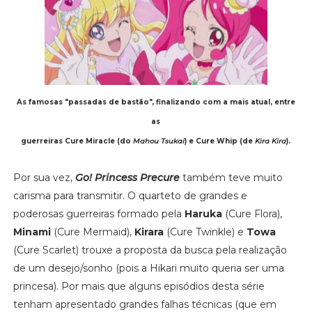
As famosas "passadas de bastão", finalizando com a mais atual, entre
as
guerreiras Cure Miracle (do
Mahou Tsukai
) e Cure Whip (de
Kira Kira
).
Por sua vez,
Go! Princess Precure
também teve muito
carisma para transmitir. O quarteto de grandes e
poderosas guerreiras formado pela
Haruka
(Cure Flora),
Minami
(Cure Mermaid),
Kirara
(Cure Twinkle) e
Towa
(Cure Scarlet) trouxe a proposta da busca pela realização
de um desejo/sonho (pois a Hikari muito queria ser uma
princesa). Por mais que alguns episódios desta série
tenham apresentado grandes falhas técnicas (que em