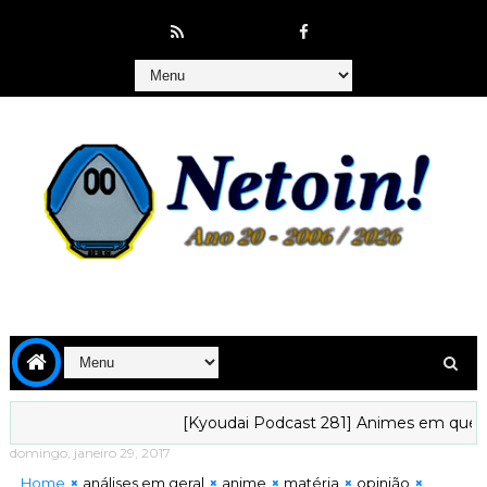
[Kyoudai Podcast 281] Animes em que gostaríamos
domingo, janeiro 29, 2017
Home
análises em geral
anime
matéria
opinião