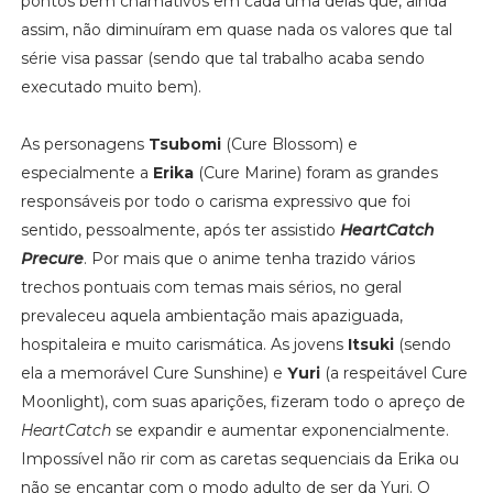
pontos bem chamativos em cada uma delas que, ainda
assim, não diminuíram em quase nada os valores que tal
série visa passar (sendo que tal trabalho acaba sendo
executado muito bem).
As personagens
Tsubomi
(Cure Blossom) e
especialmente a
Erika
(Cure Marine) foram as grandes
responsáveis por todo o carisma expressivo que foi
sentido, pessoalmente, após ter assistido
HeartCatch
Precure
. Por mais que o anime tenha trazido vários
trechos pontuais com temas mais sérios, no geral
prevaleceu aquela ambientação mais apaziguada,
hospitaleira e muito carismática. As jovens
Itsuki
(sendo
ela a memorável Cure Sunshine) e
Yuri
(a respeitável Cure
Moonlight), com suas aparições, fizeram todo o apreço de
HeartCatch
se expandir e aumentar exponencialmente.
Impossível não rir com as caretas sequenciais da Erika ou
não se encantar com o modo adulto de ser da Yuri. O