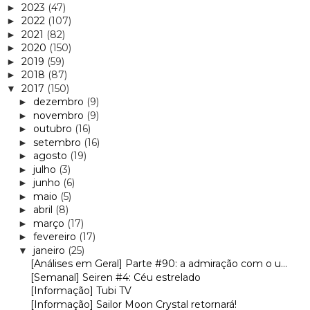
2023
(47)
►
2022
(107)
►
2021
(82)
►
2020
(150)
►
2019
(59)
►
2018
(87)
►
2017
(150)
▼
dezembro
(9)
►
novembro
(9)
►
outubro
(16)
►
setembro
(16)
►
agosto
(19)
►
julho
(3)
►
junho
(6)
►
maio
(5)
►
abril
(8)
►
março
(17)
►
fevereiro
(17)
►
janeiro
(25)
▼
[Análises em Geral] Parte #90: a admiração com o u...
[Semanal] Seiren #4: Céu estrelado
[Informação] Tubi TV
[Informação] Sailor Moon Crystal retornará!