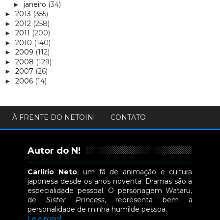
janeiro
(34)
►
2013
(355)
►
2012
(258)
►
2011
(200)
►
2010
(140)
►
2009
(112)
►
2008
(129)
►
2007
(26)
►
2006
(14)
►
À FRENTE DO NETOIN!
CONTATO
Autor do N!
Carlírio Neto
, um fã de animação e cultura
japonesa desde os anos noventa. Dramas são a
especialidade pessoal. O personagem Wataru,
de
Sister Princess
, representa bem a
personalidade de minha humilde pessoa.
Leia mais!