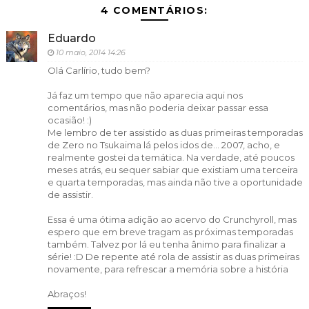
4 COMENTÁRIOS:
Eduardo
10 maio, 2014 14:26
Olá Carlírio, tudo bem?
Já faz um tempo que não aparecia aqui nos
comentários, mas não poderia deixar passar essa
ocasião! :)
Me lembro de ter assistido as duas primeiras temporadas
de Zero no Tsukaima lá pelos idos de... 2007, acho, e
realmente gostei da temática. Na verdade, até poucos
meses atrás, eu sequer sabiar que existiam uma terceira
e quarta temporadas, mas ainda não tive a oportunidade
de assistir.
Essa é uma ótima adição ao acervo do Crunchyroll, mas
espero que em breve tragam as próximas temporadas
também. Talvez por lá eu tenha ânimo para finalizar a
série! :D De repente até rola de assistir as duas primeiras
novamente, para refrescar a memória sobre a história
Abraços!