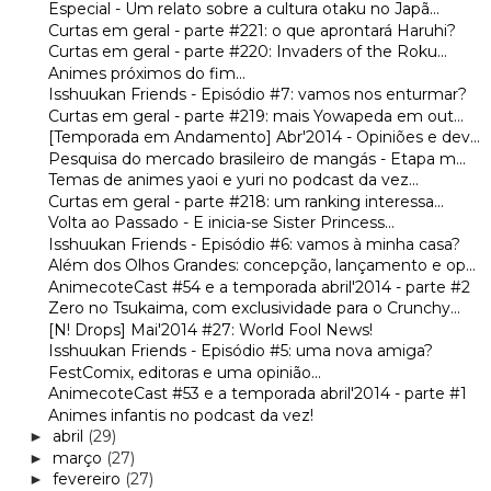
Especial - Um relato sobre a cultura otaku no Japã...
Curtas em geral - parte #221: o que aprontará Haruhi?
Curtas em geral - parte #220: Invaders of the Roku...
Animes próximos do fim...
Isshuukan Friends - Episódio #7: vamos nos enturmar?
Curtas em geral - parte #219: mais Yowapeda em out...
[Temporada em Andamento] Abr'2014 - Opiniões e dev...
Pesquisa do mercado brasileiro de mangás - Etapa m...
Temas de animes yaoi e yuri no podcast da vez...
Curtas em geral - parte #218: um ranking interessa...
Volta ao Passado - E inicia-se Sister Princess...
Isshuukan Friends - Episódio #6: vamos à minha casa?
Além dos Olhos Grandes: concepção, lançamento e op...
AnimecoteCast #54 e a temporada abril'2014 - parte #2
Zero no Tsukaima, com exclusividade para o Crunchy...
[N! Drops] Mai'2014 #27: World Fool News!
Isshuukan Friends - Episódio #5: uma nova amiga?
FestComix, editoras e uma opinião...
AnimecoteCast #53 e a temporada abril'2014 - parte #1
Animes infantis no podcast da vez!
abril
(29)
►
março
(27)
►
fevereiro
(27)
►