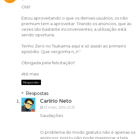
Olá!!
Estou aproveitando o que os demais usuários, os não
premium tem a aproveitar. Tirando os anúncios, que às
vezes são bastante inconvenientes, a utilização está
sendo oportuna.
Tenho Zero no Tsukaima aqui e só assisti ao primeiro
episódio. Que vergonha n_n''
Obrigada pela felicitação!!
Até mais
Responder
Respostas
Carlírio Neto
13 maio, 2014 22:33
Saudações
O problema do modo gratuito não é apenas os
anúncios, pois tu não pode maximizar a tela,