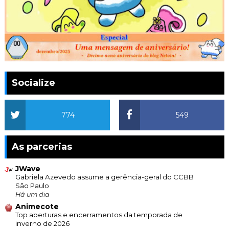
Socialize
774
549
As parcerias
JWave
Gabriela Azevedo assume a gerência-geral do CCBB
São Paulo
Há um dia
Animecote
Top aberturas e encerramentos da temporada de
inverno de 2026