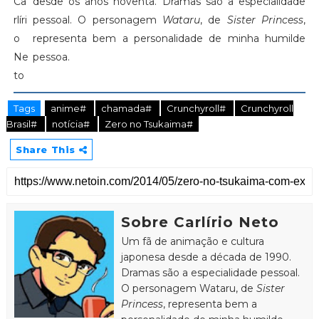
desde os anos noventa. Dramas são a especialidade
pessoal. O personagem
Wataru
, de
Sister Princess
,
representa bem a personalidade de minha humilde
pessoa.
Tags
anime#
chamada#
Crunchyroll#
Crunchyroll
Brasil#
notícia#
Zero no Tsukaima#
Share This
Sobre Carlírio Neto
Um fã de animação e cultura
japonesa desde a década de 1990.
Dramas são a especialidade pessoal.
O personagem Wataru, de
Sister
Princess
, representa bem a