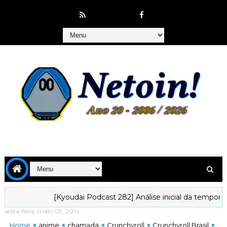
[Kyoudai Podcast 282] Análise inicial da temporada de j
sexta-feira, maio 09, 2014
Home
anime
chamada
Crunchyroll
Crunchyroll Brasil