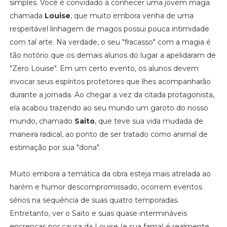
simples. Você é convidado á conhecer uma jovem maga
chamada
Louise
, que muito embora venha de uma
respeitável linhagem de magos possui pouca intimidade
com tal arte. Na verdade, o seu "fracasso" com a magia é
tão notório que os demais alunos do lugar a apelidaram de
"Zero Louise". Em um certo evento, os alunos devem
invocar seus espíritos protetores que lhes acompanharão
durante a jornada. Ao chegar a vez da citada protagonista,
ela acabou trazendo ao seu mundo um garoto do nosso
mundo, chamado
Saito
, que teve sua vida mudada de
maneira radical, ao ponto de ser tratado como animal de
estimação por sua "dona".
Muito embora a temática da obra esteja mais atrelada ao
harém e humor descompromissado, ocorrem eventos
sérios na sequência de suas quatro temporadas.
Entretanto, ver o Saito e suas quase intermináveis
encrencas por causa da Louise (e sua fama) é realmente