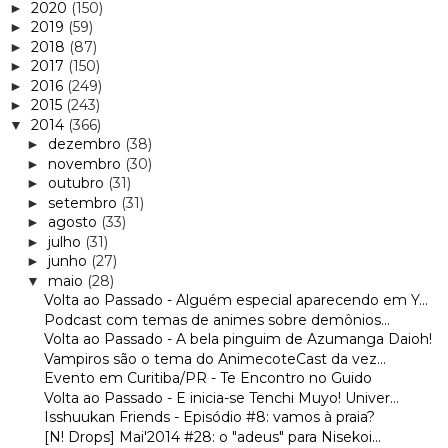
2020
(150)
►
2019
(59)
►
2018
(87)
►
2017
(150)
►
2016
(249)
►
2015
(243)
►
2014
(366)
▼
dezembro
(38)
►
novembro
(30)
►
outubro
(31)
►
setembro
(31)
►
agosto
(33)
►
julho
(31)
►
junho
(27)
►
maio
(28)
▼
Volta ao Passado - Alguém especial aparecendo em Y...
Podcast com temas de animes sobre demônios...
Volta ao Passado - A bela pinguim de Azumanga Daioh!
Vampiros são o tema do AnimecoteCast da vez...
Evento em Curitiba/PR - Te Encontro no Guido
Volta ao Passado - E inicia-se Tenchi Muyo! Univer...
Isshuukan Friends - Episódio #8: vamos à praia?
[N! Drops] Mai'2014 #28: o "adeus" para Nisekoi...