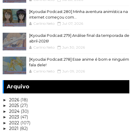
[Kyoudai Podcast 280] Minha aventura animística na
internet começou com...
Carlírio Neto
Jul 07, 2026
[Kyoudai Podcast 279] Análise final da temporada de
abril-2026!
Carlírio Neto
Jun 30, 2026
[Kyoudai Podcast 278] Esse anime é bom e ninguém
fala dele!
Carlírio Neto
Jun 09, 2026
Arquivo
2026
(18)
►
2025
(27)
►
2024
(30)
►
2023
(47)
►
2022
(107)
►
2021
(82)
►