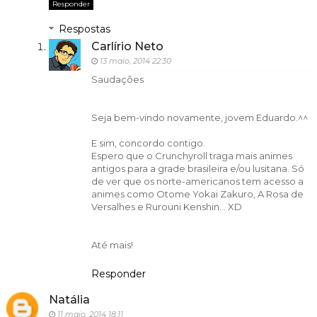
Responder
Respostas
Carlírio Neto
13 maio, 2014 22:30
Saudações
Seja bem-vindo novamente, jovem Eduardo.^^
E sim, concordo contigo.
Espero que o Crunchyroll traga mais animes
antigos para a grade brasileira e/ou lusitana. Só
de ver que os norte-americanos tem acesso a
animes como Otome Yokai Zakuro, A Rosa de
Versalhes e Rurouni Kenshin... XD
Até mais!
Responder
Natália
11 maio, 2014 18:11