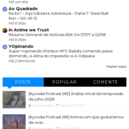
Há um dia
Ao Quadrado
Re:En² – Jojo’s Bizarre Adventure – Parte 7: Steel Ball
Run – Vol. 09-12
Há 6 dias
In Anime we Trust
Resumo Semanal de Notícias #26: De 27/07 a 02/08
Há 6 dias
YOpinando
Super Yopinando Shinbun #73: Bebês comendo peixe
dormindo, A Alma do Imperador e A Odisseia
Há 2 semanas
Mostrar todos
POSTS
POPULAR
COMENTE
[Kyoudai Podcast 282] Análise inicial da temporada
de julho-2026!
Carlírio Neto
Aug 04, 2026
[Kyoudai Podcast 281] Animes em que gostaríamos
de viver...
Carlírio Neto
Jul 28, 2026