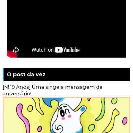
O post da vez
[N! 19 Anos] Uma singela mensagem de
aniversário!