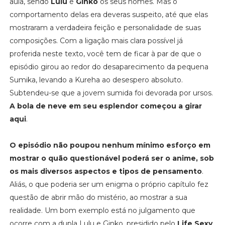
aula, sendo
Lulu
e
Ginko
os seus nomes. Mas o
comportamento delas era deveras suspeito, até que elas
mostraram a verdadeira feição e personalidade de suas
composições. Com a ligação mais clara possível já
proferida neste texto, você tem de ficar à par de que o
episódio girou ao redor do desaparecimento da pequena
Sumika, levando a Kureha ao desespero absoluto.
Subtendeu-se que a jovem sumida foi devorada por ursos.
A bola de neve em seu esplendor começou a girar
aqui
.
O episódio não poupou nenhum mínimo esforço em
mostrar o quão questionável poderá ser o anime, sob
os mais diversos aspectos e tipos de pensamento
.
Aliás, o que poderia ser um enigma o próprio capítulo fez
questão de abrir mão do mistério, ao mostrar a sua
realidade. Um bom exemplo está no julgamento que
ocorre com a dupla Lulu e Ginko, presidido pelo
Life Sexy