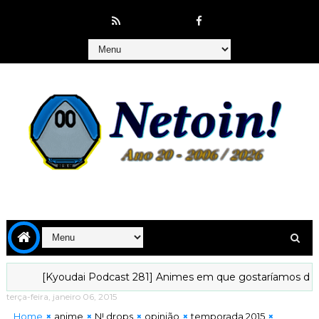
[Kyoudai Podcast 281] Animes em que gostaríamos de viver...
terça-feira, janeiro 06, 2015
Home
anime
N! drops
opinião
temporada 2015