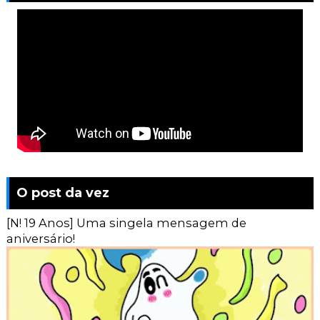
O post da vez
[N! 19 Anos] Uma singela mensagem de
aniversário!