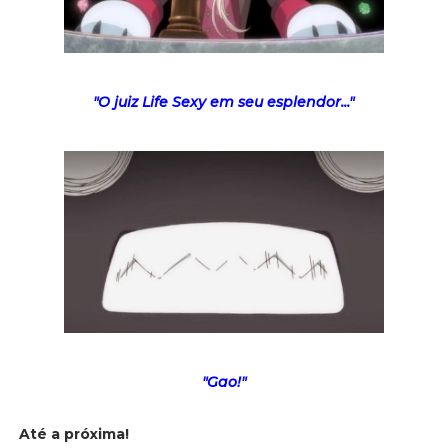
"O juiz Life Sexy em seu esplendor..."
"Gao!"
Até a próxima!