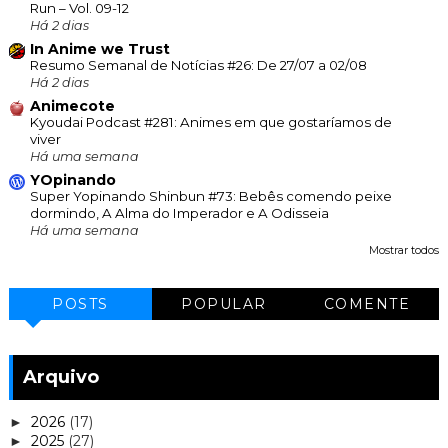
Run – Vol. 09-12
Há 2 dias
In Anime we Trust
Resumo Semanal de Notícias #26: De 27/07 a 02/08
Há 2 dias
Animecote
Kyoudai Podcast #281: Animes em que gostaríamos de
viver
Há uma semana
YOpinando
Super Yopinando Shinbun #73: Bebês comendo peixe
dormindo, A Alma do Imperador e A Odisseia
Há uma semana
Mostrar todos
POSTS
POPULAR
COMENTE
Arquivo
2026
(17)
►
2025
(27)
►