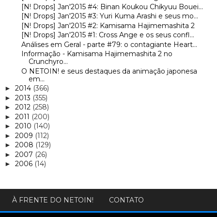
[N! Drops] Jan'2015 #4: Binan Koukou Chikyuu Bouei...
[N! Drops] Jan'2015 #3: Yuri Kuma Arashi e seus mo...
[N! Drops] Jan'2015 #2: Kamisama Hajimemashita 2
[N! Drops] Jan'2015 #1: Cross Ange e os seus confl...
Análises em Geral - parte #79: o contagiante Heart...
Informação - Kamisama Hajimemashita 2 no
Crunchyro...
O NETOIN! e seus destaques da animação japonesa
em...
2014
(366)
►
2013
(355)
►
2012
(258)
►
2011
(200)
►
2010
(140)
►
2009
(112)
►
2008
(129)
►
2007
(26)
►
2006
(14)
►
À FRENTE DO NETOIN!
CONTATO