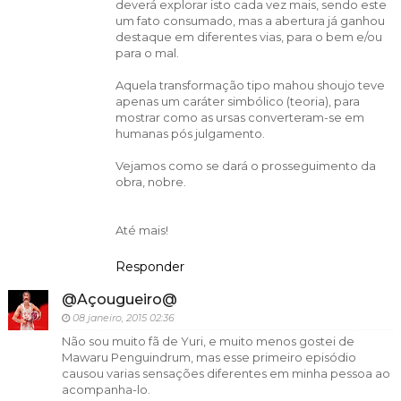
deverá explorar isto cada vez mais, sendo este
um fato consumado, mas a abertura já ganhou
destaque em diferentes vias, para o bem e/ou
para o mal.
Aquela transformação tipo mahou shoujo teve
apenas um caráter simbólico (teoria), para
mostrar como as ursas converteram-se em
humanas pós julgamento.
Vejamos como se dará o prosseguimento da
obra, nobre.
Até mais!
Responder
@Açougueiro@
08 janeiro, 2015 02:36
Não sou muito fã de Yuri, e muito menos gostei de
Mawaru Penguindrum, mas esse primeiro episódio
causou varias sensações diferentes em minha pessoa ao
acompanha-lo.