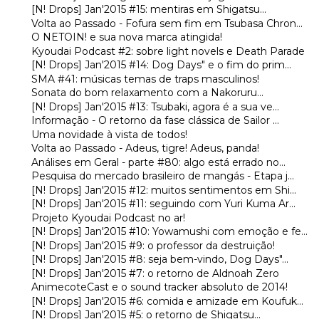
[N! Drops] Jan'2015 #15: mentiras em Shigatsu...
Volta ao Passado - Fofura sem fim em Tsubasa Chron...
O NETOIN! e sua nova marca atingida!
Kyoudai Podcast #2: sobre light novels e Death Parade
[N! Drops] Jan'2015 #14: Dog Days" e o fim do prim...
SMA #41: músicas temas de traps masculinos!
Sonata do bom relaxamento com a Nakoruru...
[N! Drops] Jan'2015 #13: Tsubaki, agora é a sua ve...
Informação - O retorno da fase clássica de Sailor ...
Uma novidade à vista de todos!
Volta ao Passado - Adeus, tigre! Adeus, panda!
Análises em Geral - parte #80: algo está errado no...
Pesquisa do mercado brasileiro de mangás - Etapa j...
[N! Drops] Jan'2015 #12: muitos sentimentos em Shi...
[N! Drops] Jan'2015 #11: seguindo com Yuri Kuma Ar...
Projeto Kyoudai Podcast no ar!
[N! Drops] Jan'2015 #10: Yowamushi com emoção e fe...
[N! Drops] Jan'2015 #9: o professor da destruição!
[N! Drops] Jan'2015 #8: seja bem-vindo, Dog Days"...
[N! Drops] Jan'2015 #7: o retorno de Aldnoah Zero
AnimecoteCast e o sound tracker absoluto de 2014!
[N! Drops] Jan'2015 #6: comida e amizade em Koufuk...
[N! Drops] Jan'2015 #5: o retorno de Shigatsu...