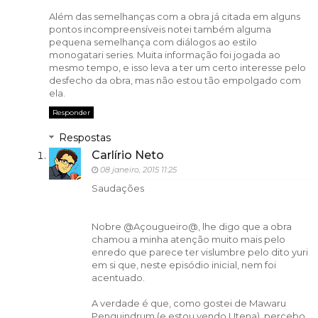
Além das semelhanças com a obra já citada em alguns
pontos incompreensíveis notei também alguma
pequena semelhança com diálogos ao estilo
monogatari series. Muita informação foi jogada ao
mesmo tempo, e isso leva a ter um certo interesse pelo
desfecho da obra, mas não estou tão empolgado com
ela.
Responder
Respostas
Carlírio Neto
08 janeiro, 2015 11:25
Saudações
Nobre @Açougueiro@, lhe digo que a obra
chamou a minha atenção muito mais pelo
enredo que parece ter vislumbre pelo dito yuri
em si que, neste episódio inicial, nem foi
acentuado.
A verdade é que, como gostei de Mawaru
Penguindrum (e estou vendo Utena), percebo