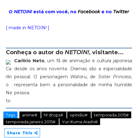
O
NETOIN!
está com você, no
Facebook
e no
Twitter
[ made in NETOIN! ]
Conheça o autor do
NETOIN!
, visitante...
Carlírio Neto
, um fã de animação e cultura japonesa
desde os anos noventa. Dramas são a especialidade
pessoal. O personagem
Wataru
, de
Sister Princess
,
representa bem a personalidade de minha humilde
pessoa.
Tags
anime#
N! drops#
opinião#
temporada 2015#
temporada janeiro 2015#
Yuri Kuma Arashi#
Share This