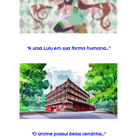
"A ursa Lulu em sua forma humana..."
"O anime possui belos cenários..."