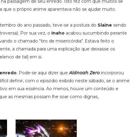
 na passagem de seu enredo. Isto fez com que muitos se
 que o próprio anime aparentava não se ajudar muito.
tembro do ano passado, teve-se a postura do
Slaine
sendo
roversa). Por sua vez, o
Inaho
acabou sucumbindo perante
ando o chamado "tiro de misericórdia". Estava feito o
mente, a chamada para uma explicação que deixasse os
elenco de tal) em si.
 enredo
. Pode-se aqui dizer que
Aldnoah Zero
incorporou
ícil definir, com o episódio exibido neste sábado, se o anime
ativo em sua essência. Ao menos, houve um conteúdo e
is que as mesmas possam lhe soar como dignas,