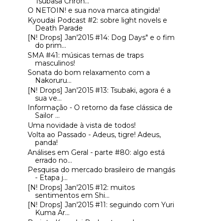
Tsubasa Chron...
O NETOIN! e sua nova marca atingida!
Kyoudai Podcast #2: sobre light novels e
Death Parade
[N! Drops] Jan'2015 #14: Dog Days" e o fim
do prim...
SMA #41: músicas temas de traps
masculinos!
Sonata do bom relaxamento com a
Nakoruru...
[N! Drops] Jan'2015 #13: Tsubaki, agora é a
sua ve...
Informação - O retorno da fase clássica de
Sailor ...
Uma novidade à vista de todos!
Volta ao Passado - Adeus, tigre! Adeus,
panda!
Análises em Geral - parte #80: algo está
errado no...
Pesquisa do mercado brasileiro de mangás
- Etapa j...
[N! Drops] Jan'2015 #12: muitos
sentimentos em Shi...
[N! Drops] Jan'2015 #11: seguindo com Yuri
Kuma Ar...