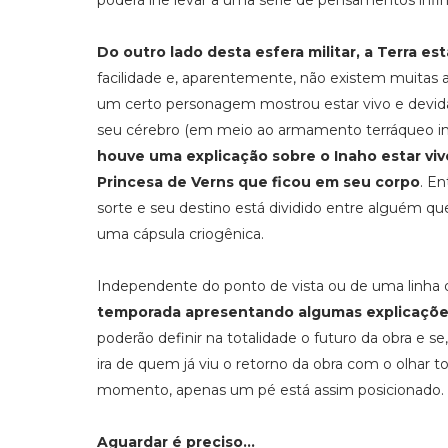
poderá lhe levar a uma série de pensamentos infi
Do outro lado desta esfera militar, a Terra e
facilidade e, aparentemente, não existem muitas alt
um certo personagem mostrou estar vivo e devid
seu cérebro (em meio ao armamento terráqueo inf
houve uma explicação sobre o Inaho estar vi
Princesa de Verns que ficou em seu corpo
. E
sorte e seu destino está dividido entre alguém qu
uma cápsula criogênica.
Independente do ponto de vista ou de uma linha 
temporada apresentando algumas explicaçõe
poderão definir na totalidade o futuro da obra e s
ira de quem já viu o retorno da obra com o olhar to
momento, apenas um pé está assim posicionado. 
Aguardar é preciso...