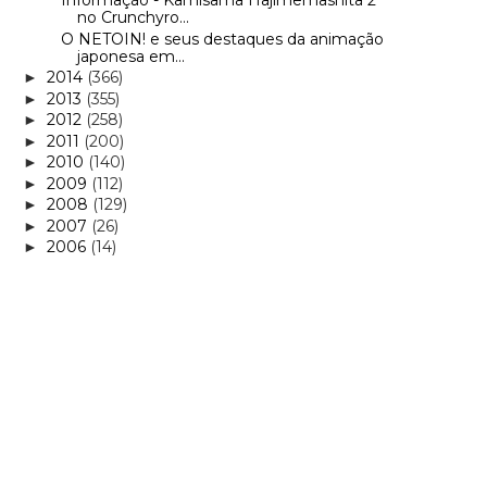
Informação - Kamisama Hajimemashita 2
no Crunchyro...
O NETOIN! e seus destaques da animação
japonesa em...
2014
(366)
►
2013
(355)
►
2012
(258)
►
2011
(200)
►
2010
(140)
►
2009
(112)
►
2008
(129)
►
2007
(26)
►
2006
(14)
►