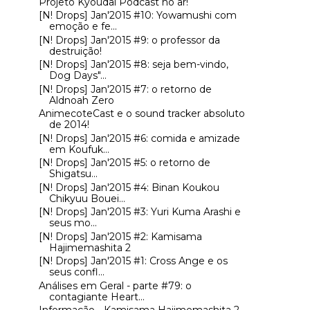
Projeto Kyoudai Podcast no ar!
[N! Drops] Jan'2015 #10: Yowamushi com
emoção e fe...
[N! Drops] Jan'2015 #9: o professor da
destruição!
[N! Drops] Jan'2015 #8: seja bem-vindo,
Dog Days"...
[N! Drops] Jan'2015 #7: o retorno de
Aldnoah Zero
AnimecoteCast e o sound tracker absoluto
de 2014!
[N! Drops] Jan'2015 #6: comida e amizade
em Koufuk...
[N! Drops] Jan'2015 #5: o retorno de
Shigatsu...
[N! Drops] Jan'2015 #4: Binan Koukou
Chikyuu Bouei...
[N! Drops] Jan'2015 #3: Yuri Kuma Arashi e
seus mo...
[N! Drops] Jan'2015 #2: Kamisama
Hajimemashita 2
[N! Drops] Jan'2015 #1: Cross Ange e os
seus confl...
Análises em Geral - parte #79: o
contagiante Heart...