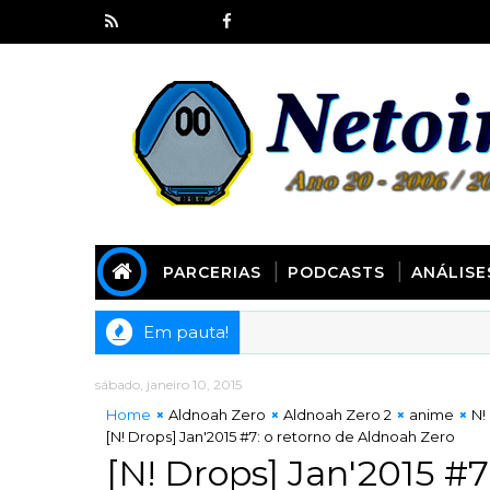
PARCERIAS
PODCASTS
ANÁLISE
Em pauta!
sábado, janeiro 10, 2015
Home
Aldnoah Zero
Aldnoah Zero 2
anime
N!
[N! Drops] Jan'2015 #7: o retorno de Aldnoah Zero
[N! Drops] Jan'2015 #7