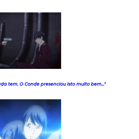
ada tem. O Conde presenciou isto muito bem..."