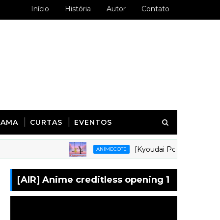
Início
História
Autor
Contato
RAMA
CURTAS
EVENTOS
[Kyoudai Podcast 281] Animes em
ANIMECOTE
[AIR] Anime creditless opening 1