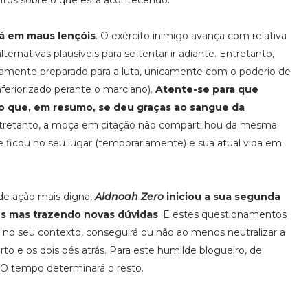
nitos sobre o que está acontecendo.
stá em maus lençóis
. O exército inimigo avança com relativa
ernativas plausíveis para se tentar ir adiante. Entretanto,
amente preparado para a luta, unicamente com o poderio de
eriorizado perante o marciano).
Atente-se para que
vo que, em resumo, se deu graças ao sangue da
ntretanto, a moça em citação não compartilhou da mesma
e ficou no seu lugar (temporariamente) e sua atual vida em
de ação mais digna,
Aldnoah Zero
iniciou a sua segunda
s mas trazendo novas dúvidas
. E estes questionamentos
e, no seu contexto, conseguirá ou não ao menos neutralizar a
rto e os dois pés atrás. Para este humilde blogueiro, de
O tempo determinará o resto.