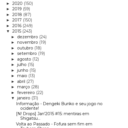
2020
(150)
►
2019
(59)
►
2018
(87)
►
2017
(150)
►
2016
(249)
►
2015
(243)
▼
dezembro
(24)
►
novembro
(19)
►
outubro
(18)
►
setembro
(19)
►
agosto
(12)
►
julho
(15)
►
junho
(15)
►
maio
(13)
►
abril
(27)
►
março
(28)
►
fevereiro
(22)
►
janeiro
(31)
▼
Informação - Dengeki Bunko e seu jogo no
ocidente!
[N! Drops] Jan'2015 #15: mentiras em
Shigatsu...
Volta ao Passado - Fofura sem fim em