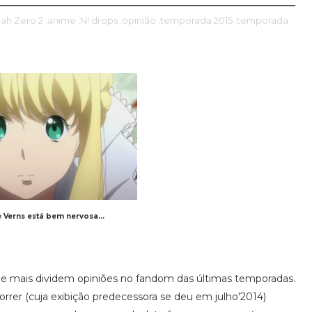
oah Zero 2
,anime
,N! drops
,opinião
,temporada 2015
,temporada
 Verns está bem nervosa...
 mais dividem opiniões no fandom das últimas temporadas.
orrer (cuja exibição predecessora se deu em julho'2014)