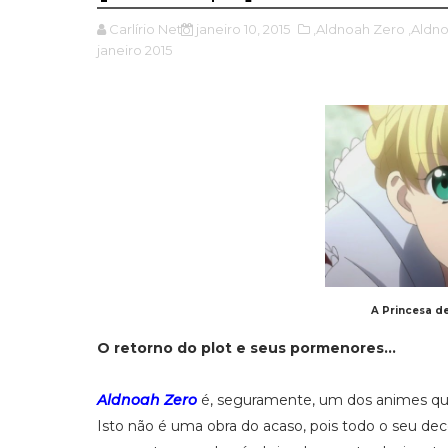
Carlírio Neto
janeiro 10, 2015
,Aldnoah Zero
,Aldn
janeiro 2015
A Princesa de
O retorno do plot e seus pormenores...
Aldnoah Zero
é, seguramente, um dos animes que
Isto não é uma obra do acaso, pois todo o seu dec