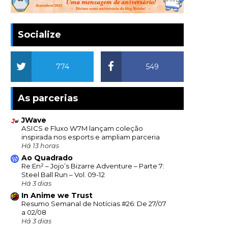
Socialize
774
549
As parcerias
JWave
ASICS e Fluxo W7M lançam coleção
inspirada nos esports e ampliam parceria
Há 13 horas
Ao Quadrado
Re:En² – Jojo’s Bizarre Adventure – Parte 7:
Steel Ball Run – Vol. 09-12
Há 3 dias
In Anime we Trust
Resumo Semanal de Notícias #26: De 27/07
a 02/08
Há 3 dias