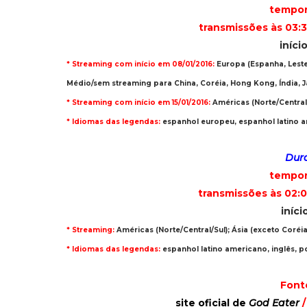
tempor
transmissões às 03:3
iníci
* Streaming com início em 08/01/2016:
Europa (Espanha, Leste 
Médio/sem streaming para China, Coréia, Hong Kong, Índia, J
* Streaming com início em 15/01/2016:
Américas (Norte/Central/
* Idiomas das legendas:
espanhol europeu, espanhol latino 
Dura
tempor
transmissões às 02:0
iníci
* Streaming:
Américas (Norte/Central/Sul); Ásia (exceto Coréia,
* Idiomas das legendas:
espanhol latino americano,
inglês, p
Font
site oficial de
God Eater
/