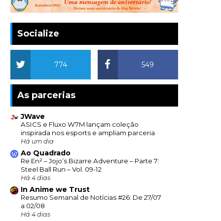
Socialize
774
549
As parcerias
JWave
ASICS e Fluxo W7M lançam coleção
inspirada nos esports e ampliam parceria
Há um dia
Ao Quadrado
Re:En² – Jojo’s Bizarre Adventure – Parte 7:
Steel Ball Run – Vol. 09-12
Há 4 dias
In Anime we Trust
Resumo Semanal de Notícias #26: De 27/07
a 02/08
Há 4 dias