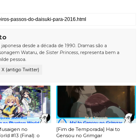
to
a japonesa desde a década de 1990. Dramas são a
ersonagem Wataru, de
Sister Princess
, representa bem a
ilde pessoa.
X (antigo Twitter)
Musaigen no
[Fim de Temporada] Hai to
ld #13 (Final): o
Gensou no Grimgar