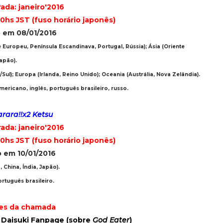
ada: janeiro'2016
0hs JST (fuso horário japonês)
o em 08/01/2016
Europeu, Península Escandinava, Portugal, Rússia); Ásia (Oriente
apão).
Sul); Europa (Irlanda, Reino Unido); Oceania (Austrália, Nova Zelândia).
americano,
inglês, português brasileiro, russo.
rara!!x2 Ketsu
ada: janeiro'2016
0hs JST (fuso horário japonês)
o em 10/01/2016
 China, Índia, Japão).
ortuguês brasileiro.
es da chamada
Daisuki Fanpage (sobre
God Eater
)