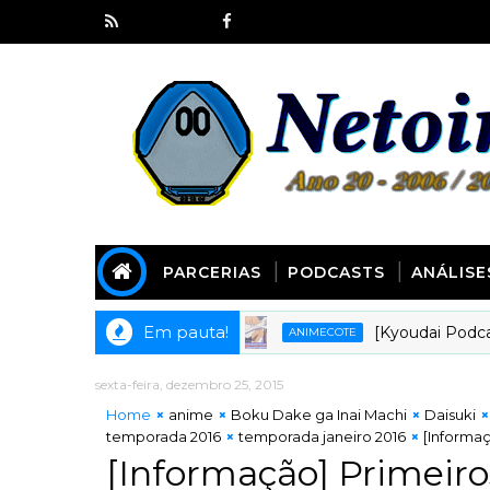
PARCERIAS
PODCASTS
ANÁLISE
Em pauta!
[Kyoudai Podcast 279]
ANIMECOTE
sexta-feira, dezembro 25, 2015
Home
anime
Boku Dake ga Inai Machi
Daisuki
temporada 2016
temporada janeiro 2016
[Informaç
[Informação] Primeiro