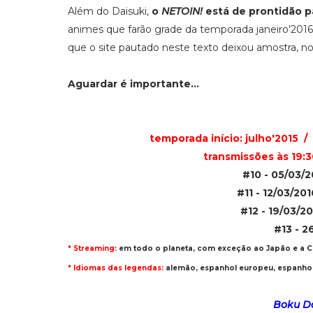
Além do Daisuki,
o
NETOIN!
está de prontidão p
animes que farão grade da temporada janeiro'2016 n
que o site pautado neste texto deixou amostra, no 
Aguardar é importante...
temporada início: julho'2015 
transmissões às 19:3
#10 - 05/03/2
#11 - 12/03/201
#12 - 19/03/2
#13 - 2
* Streaming:
em todo o planeta, com exceção ao Japão e a C
* Idiomas das legendas:
alemão,
espanhol europeu, espanhol
Boku D