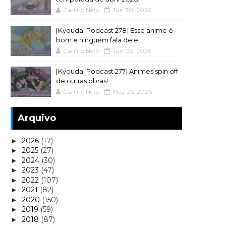
Carlírio Neto
Jun 30, 2026
[Kyoudai Podcast 278] Esse anime é
bom e ninguém fala dele!
Carlírio Neto
Jun 09, 2026
[Kyoudai Podcast 277] Animes spin off
de outras obras!
Carlírio Neto
May 26, 2026
Arquivo
2026
(17)
►
2025
(27)
►
2024
(30)
►
2023
(47)
►
2022
(107)
►
2021
(82)
►
2020
(150)
►
2019
(59)
►
2018
(87)
►