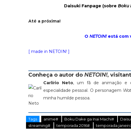
Daisuki Fanpage (sobre
Boku 
Até a próxima!
O
NETOIN!
está com 
[ made in NETOIN! ]
Conheça o autor do
NETOIN!
, visitant
Carlírio Neto
, um fã de animação e c
especialidade pessoal. O personagem
Wat
minha humilde pessoa.
Tags
anime#
Boku Dake ga Inai Machi#
Daisu
streaming#
temporada 2016#
temporada janeiro