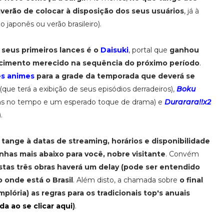
averão de colocar à disposição dos seus usuários
, já à
o japonês ou verão brasileiro).
seus primeiros lances é o
Daisuki
, portal que
ganhou
scimento merecido na sequência do próximo período
.
ês animes
para a grade da temporada que deverá se
(que terá a exibição de seus episódios derradeiros),
Boku
ens no tempo e um esperado toque de drama) e
Durarara!!x2
.
ange à datas de streaming, horários e disponibilidade
inhas mais abaixo para você, nobre visitante
. Convém
tas três obras haverá um delay (pode ser entendido
 onde está o Brasil
. Além disto, a chamada sobre
o final
lória) as regras para os tradicionais top's anuais
da ao se clicar aqui
)
.