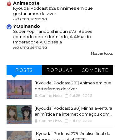
Animecote
Kyoudai Podcast #281: Animes em que
gostaríamos de viver
Há uma semana
YOpinando
Super Yopinando Shinbun #73: Bebês
comendo peixe dormindo, A Alma do
Imperador e A Odisseia
Há uma semana
Mostrar todos
POSTS
POPULAR
COMENTE
[Kyoudai Podcast 281] Animes em que
gostaríamos de viver...
Carlírio Neto
Jul 28, 2026
[Kyoudai Podcast 280] Minha aventura
animística na internet começou com...
Carlírio Neto
Jul 07, 2026
[Kyoudai Podcast 279] Análise final da
temporada de abril-2026!