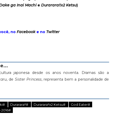
Dake ga Inai Machi
e
Durarara!!x2 Ketsu
)
você, no
Facebook
e no
Twitter
e...
ultura japonesa desde os anos noventa. Dramas são a
aru
, de
Sister Princess
, representa bem a personalidade de
ki#
Durarara!!#
Durarara!!x2 Ketsu#
God Eater#
 2016#