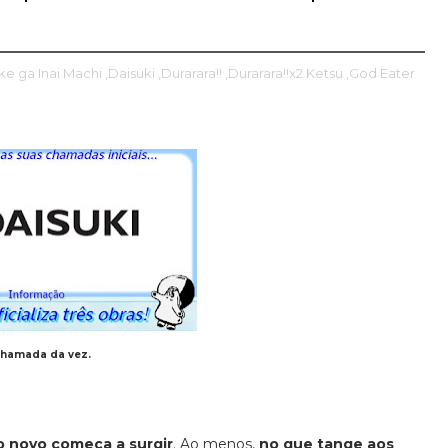
e ga Inai Machi
,Daisuki
,Durarara!!
,Durarara!!x2 Ketsu
,God Eater
chamada da vez.
o novo começa a surgir
. Ao menos,
no que tange aos