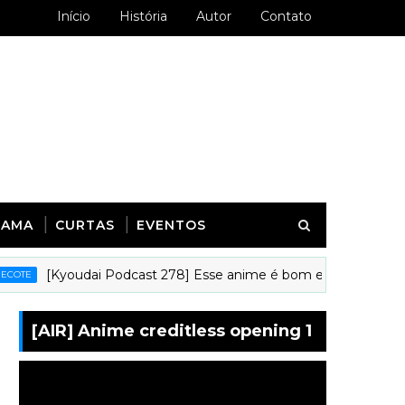
Início
História
Autor
Contato
RAMA
CURTAS
EVENTOS
[Kyoudai Podcast 278] Esse anime é bom e ninguém fala dele!
[AIR] Anime creditless opening 1