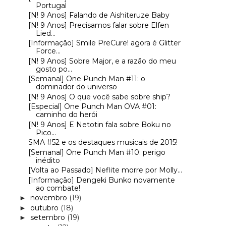
Portugal
[N! 9 Anos] Falando de Aishiteruze Baby
[N! 9 Anos] Precisamos falar sobre Elfen
Lied...
[Informação] Smile PreCure! agora é Glitter
Force...
[N! 9 Anos] Sobre Major, e a razão do meu
gosto po...
[Semanal] One Punch Man #11: o
dominador do universo
[N! 9 Anos] O que você sabe sobre ship?
[Especial] One Punch Man OVA #01:
caminho do herói
[N! 9 Anos] E Netotin fala sobre Boku no
Pico...
SMA #52 e os destaques musicais de 2015!
[Semanal] One Punch Man #10: perigo
inédito
[Volta ao Passado] Neflite morre por Molly...
[Informação] Dengeki Bunko novamente
ao combate!
novembro
(19)
►
outubro
(18)
►
setembro
(19)
►