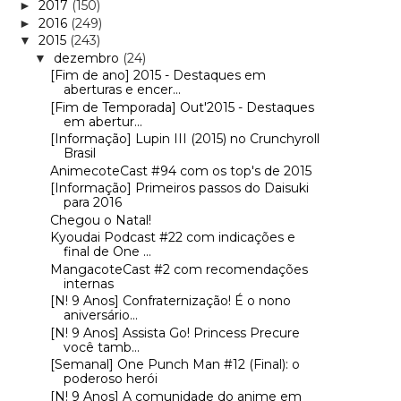
2017
(150)
►
2016
(249)
►
2015
(243)
▼
dezembro
(24)
▼
[Fim de ano] 2015 - Destaques em
aberturas e encer...
[Fim de Temporada] Out'2015 - Destaques
em abertur...
[Informação] Lupin III (2015) no Crunchyroll
Brasil
AnimecoteCast #94 com os top's de 2015
[Informação] Primeiros passos do Daisuki
para 2016
Chegou o Natal!
Kyoudai Podcast #22 com indicações e
final de One ...
MangacoteCast #2 com recomendações
internas
[N! 9 Anos] Confraternização! É o nono
aniversário...
[N! 9 Anos] Assista Go! Princess Precure
você tamb...
[Semanal] One Punch Man #12 (Final): o
poderoso herói
[N! 9 Anos] A comunidade do anime em