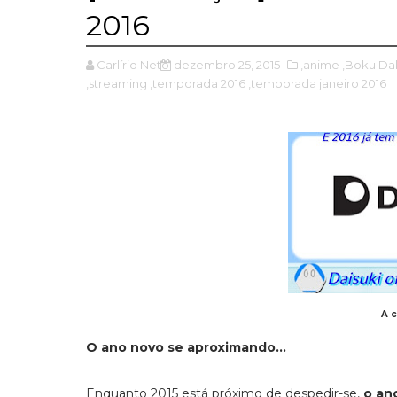
2016
Carlírio Neto
dezembro 25, 2015
,anime
,Boku Dak
,streaming
,temporada 2016
,temporada janeiro 2016
A 
O ano novo se aproximando...
Enquanto 2015 está próximo de despedir-se,
o an