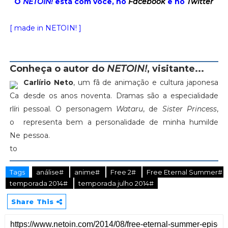
O
NETOIN!
está com você, no
Facebook
e no
Twitter
[ made in NETOIN! ]
Conheça o autor do
NETOIN!
, visitante...
Carlírio Neto
, um fã de animação e cultura japonesa
desde os anos noventa. Dramas são a especialidade
pessoal. O personagem
Wataru
, de
Sister Princess
,
representa bem a personalidade de minha humilde
pessoa.
Tags
análise#
anime#
Free 2#
Free Eternal Summer#
temporada 2014#
temporada julho 2014#
Share This