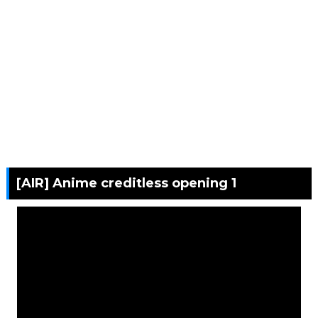
[AIR] Anime creditless opening 1