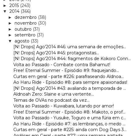
2015
(243)
►
2014
(366)
▼
dezembro
(38)
►
novembro
(30)
►
outubro
(31)
►
setembro
(31)
►
agosto
(33)
▼
[N! Drops] Ago'2014 #46: uma semana de emoções...
[N! Drops] Ago'2014 #45: protagonistas...
[N! Drops] Ago'2014 #44: fragmentos de Kokoro Conn...
Volta ao Passado - Combate contra Bahamut!
Free! Eternal Summer - Episódio #9: fraquejando...
Curtas em geral - parte #226: parafraseando Aldnoa...
Ao Haru Ride - Episódio #8: para sempre apaixonadas!
[N! Drops] Ago'2014 #43: avaliando a temporada de ...
Aldnoah Zero: Slaine e uma vertente...
Temas de OVAs no podcast da vez...
Volta ao Passado - Kuwabara, lutando por amor!
Free! Eternal Summer - Episódio #8: Makoto, o prof...
Volta ao Passado - Yusuke, Toguro e uma fúria em c...
Ao Haru Ride - Episódio #7: as lembranças, o medo ...
Curtas em geral - parte #225: ainda com Dog Days 3...
Análises em Geral - parte #77: uma semana agitada...