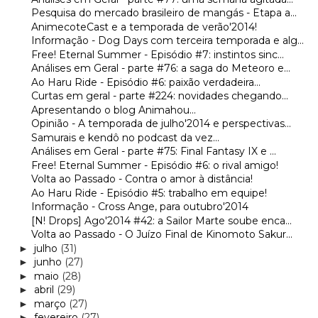
Pesquisa do mercado brasileiro de mangás - Etapa a...
AnimecoteCast e a temporada de verão'2014!
Informação - Dog Days com terceira temporada e alg...
Free! Eternal Summer - Episódio #7: instintos sinc...
Análises em Geral - parte #76: a saga do Meteoro e...
Ao Haru Ride - Episódio #6: paixão verdadeira...
Curtas em geral - parte #224: novidades chegando...
Apresentando o blog Animahou...
Opinião - A temporada de julho'2014 e perspectivas...
Samurais e kendô no podcast da vez...
Análises em Geral - parte #75: Final Fantasy IX e ...
Free! Eternal Summer - Episódio #6: o rival amigo!
Volta ao Passado - Contra o amor à distância!
Ao Haru Ride - Episódio #5: trabalho em equipe!
Informação - Cross Ange, para outubro'2014
[N! Drops] Ago'2014 #42: a Sailor Marte soube enca...
Volta ao Passado - O Juízo Final de Kinomoto Sakur...
julho
(31)
►
junho
(27)
►
maio
(28)
►
abril
(29)
►
março
(27)
►
fevereiro
(27)
►