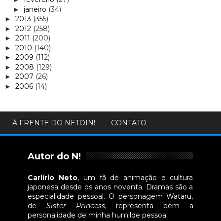
janeiro
(34)
►
2013
(355)
►
2012
(258)
►
2011
(200)
►
2010
(140)
►
2009
(112)
►
2008
(129)
►
2007
(26)
►
2006
(14)
►
À FRENTE DO NETOIN!
CONTATO
Autor do N!
Carlírio Neto
, um fã de animação e cultura
japonesa desde os anos noventa. Dramas são a
especialidade pessoal. O personagem Wataru,
de
Sister Princess
, representa bem a
personalidade de minha humilde pessoa.