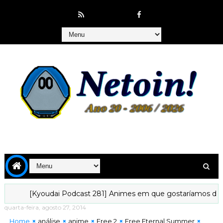
[Kyoudai Podcast 281] Animes em que gostaríamos de viver...
quarta-feira, agosto 27, 2014
Home
análise
anime
Free 2
Free Eternal Summer