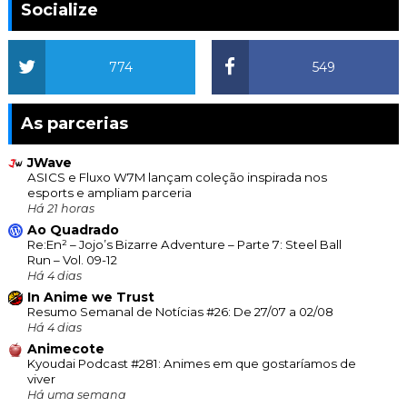
Socialize
774
549
As parcerias
JWave
ASICS e Fluxo W7M lançam coleção inspirada nos
esports e ampliam parceria
Há 21 horas
Ao Quadrado
Re:En² – Jojo’s Bizarre Adventure – Parte 7: Steel Ball
Run – Vol. 09-12
Há 4 dias
In Anime we Trust
Resumo Semanal de Notícias #26: De 27/07 a 02/08
Há 4 dias
Animecote
Kyoudai Podcast #281: Animes em que gostaríamos de
viver
Há uma semana