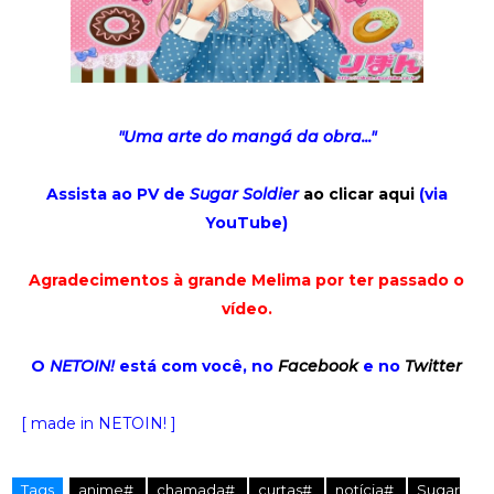
"Uma arte do mangá da obra..."
Assista ao PV de
Sugar Soldier
ao clicar aqui
(via
YouTube)
Agradecimentos à grande Melima por ter passado o
vídeo.
O
NETOIN!
está com você, no
Facebook
e no
Twitter
[ made in NETOIN! ]
Tags
anime#
chamada#
curtas#
notícia#
Sugar