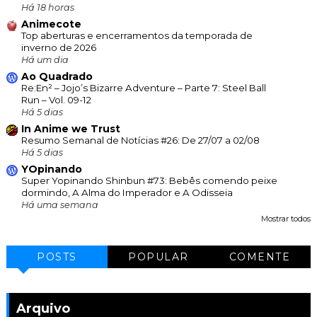
Há 18 horas
Animecote
Top aberturas e encerramentos da temporada de
inverno de 2026
Há um dia
Ao Quadrado
Re:En² – Jojo’s Bizarre Adventure – Parte 7: Steel Ball
Run – Vol. 09-12
Há 5 dias
In Anime we Trust
Resumo Semanal de Notícias #26: De 27/07 a 02/08
Há 5 dias
YOpinando
Super Yopinando Shinbun #73: Bebês comendo peixe
dormindo, A Alma do Imperador e A Odisseia
Há uma semana
Mostrar todos
POSTS
POPULAR
COMENTE
Arquivo