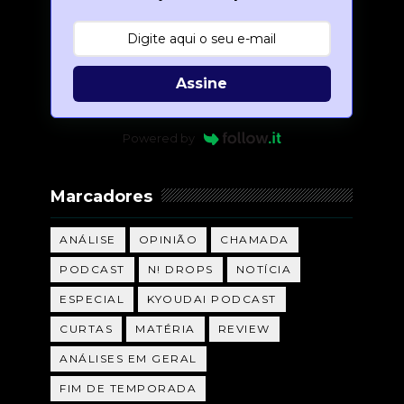
Assine
Powered by
Marcadores
ANÁLISE
OPINIÃO
CHAMADA
PODCAST
N! DROPS
NOTÍCIA
ESPECIAL
KYOUDAI PODCAST
CURTAS
MATÉRIA
REVIEW
ANÁLISES EM GERAL
FIM DE TEMPORADA