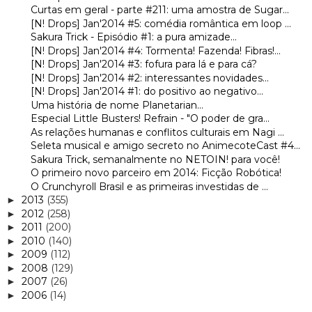
Curtas em geral - parte #211: uma amostra de Sugar...
[N! Drops] Jan'2014 #5: comédia romântica em loop ...
Sakura Trick - Episódio #1: a pura amizade...
[N! Drops] Jan'2014 #4: Tormenta! Fazenda! Fibras!...
[N! Drops] Jan'2014 #3: fofura para lá e para cá?
[N! Drops] Jan'2014 #2: interessantes novidades...
[N! Drops] Jan'2014 #1: do positivo ao negativo...
Uma história de nome Planetarian...
Especial Little Busters! Refrain - "O poder de gra...
As relações humanas e conflitos culturais em Nagi ...
Seleta musical e amigo secreto no AnimecoteCast #4...
Sakura Trick, semanalmente no NETOIN! para você!
O primeiro novo parceiro em 2014: Ficção Robótica!
O Crunchyroll Brasil e as primeiras investidas de ...
2013
(355)
►
2012
(258)
►
2011
(200)
►
2010
(140)
►
2009
(112)
►
2008
(129)
►
2007
(26)
►
2006
(14)
►