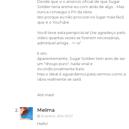
Desde que vi o anúncio oficial de que Sugar
Soldier teria anime eu corri atrás de algo... Mas
nunca consegui o PV da obra.
Isto porque eu não procurei no lugar mais fácil,
que é o YouTube.
Você teve esta perspicácia! Lhe agradeço pelo
vídeo quantas vezes se fizerem necessárias,
admirável amiga... ^^ o/
E sim...
Aparentemente, Sugar Soldier tem ares de ser
um "shoujo puro", nada virial e
incondicionalmente belo.
Mas o ideal é aguardamos para vermos como a
obra realmente se sairá.
Até mais!
Melima
15 janeiro, 2014 00:27
Hello!