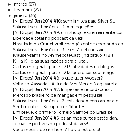
março
(27)
►
fevereiro
(27)
►
janeiro
(34)
▼
[N! Drops] Jan'2014 #10: sem limites para Silver S...
Sakura Trick - Episódio #4: perseguições...
[N! Drops] Jan'2014 #9: um shoujo extremamente cur...
Liberdade total no podcast da vez!
Novidade no Crunchyroll: mangás online chegando ao...
Sakura Trick - Episódio #3: e então ela nos viu...
Krauser-sama no AnimecoteCast [indicativo +18]!
Kill la Kill e as suas razões para a luta...
Curtas em geral - parte #213: atividades na blogos...
Curtas em geral - parte #212: quero ser seu amigo!
[N! Drops] Jan'2014 #8: o que quer Wooser?
Volta ao Passado - A tímida Mei Mei de Nagasarete ...
[N! Drops] Jan'2014 #7: limpezas e recordações...
Mercado brasileiro de mangás em pesquisa!
Sakura Trick - Episódio #2: estudando com amor e p...
Sentimentos... Sempre conflitantes...
Em breve, o primeiro Torneio Saimoe do Brasil se i...
[N! Drops] Jan'2014 #6: os animes curtos estão dan...
Temas esportivos no podcast da vez!
Você precisa de um herói? La vie est drôle!