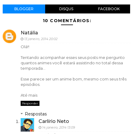
BLOGGER
DISQUS
FACEBOOK
10 COMENTÁRIOS:
Natália
13 janeiro, 2014 20:02
Olá!!
Tentando acompanhar esses seus posts me pergunto
quantos animes você estará assistindo no total dessa
temporada...
Esse parece ser um anime bom, mesmo com seus três
episódios.
Até mais
Responder
Respostas
Carlírio Neto
14 janeiro, 2014 13:09