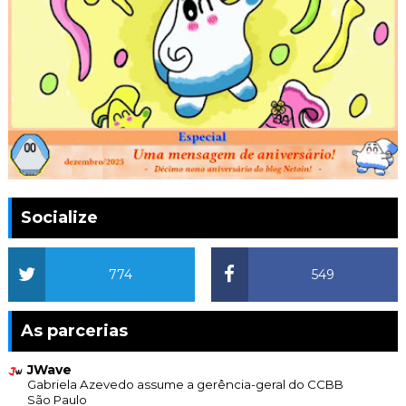
Socialize
774
549
As parcerias
JWave
Gabriela Azevedo assume a gerência-geral do CCBB
São Paulo