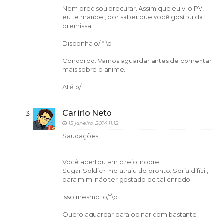
Nem precisou procurar. Assim que eu vi o PV,
eu te mandei, por saber que você gostou da
premissa.
Disponha o/ * \o
Concordo. Vamos aguardar antes de comentar
mais sobre o anime.
Até o/
Carlírio Neto
15 janeiro, 2014 11:12
Saudações
Você acertou em cheio, nobre.
Sugar Soldier me atraiu de pronto. Seria difícil,
para mim, não ter gostado de tal enredo.
Isso mesmo. o/*\o
Quero aguardar para opinar com bastante