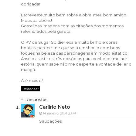
obrigada!
Escreveste muito bem sobre a obra, meu bom amigo.
Meus parabéns!
Gostei das imagens com as citações dos momentos
relembrados pela garota.
O PV de Sugar Soldier exala muito brilho e cores
bonitas, parece-me que será um shoujo com bons
foques na beleza das personagens em modo estático.
Anseio assistir os três episódios para conhecer melhor
estória, quem sabe não me desperte a vontade de ler o
mangá.
Até mais o/
Responder
Respostas
Carlírio Neto
14 janeiro, 2014 23:41
Saudações