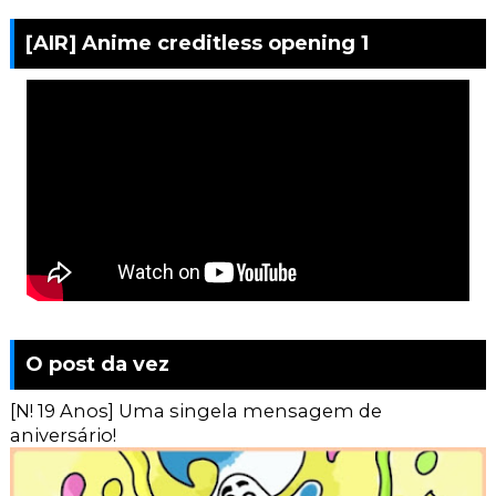
[AIR] Anime creditless opening 1
O post da vez
[N! 19 Anos] Uma singela mensagem de
aniversário!