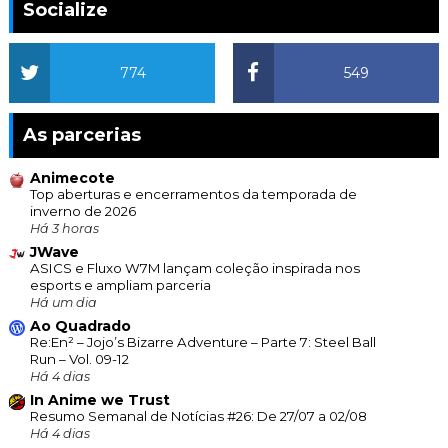
Socialize
774
549
As parcerias
Animecote
Top aberturas e encerramentos da temporada de
inverno de 2026
Há 3 horas
JWave
ASICS e Fluxo W7M lançam coleção inspirada nos
esports e ampliam parceria
Há um dia
Ao Quadrado
Re:En² – Jojo’s Bizarre Adventure – Parte 7: Steel Ball
Run – Vol. 09-12
Há 4 dias
In Anime we Trust
Resumo Semanal de Notícias #26: De 27/07 a 02/08
Há 4 dias