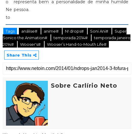
representa bem a personalidade de minha humilde
pessoa.
Tags
análise#
anime#
N! drops#
Soni Ani#
Super
Sonico the Animation#
temporada 2014#
temporada janeiro
2014#
Wooser's#
Wooser’s Hand-to-Mouth Life#
Share This
Sobre Carlírio Neto