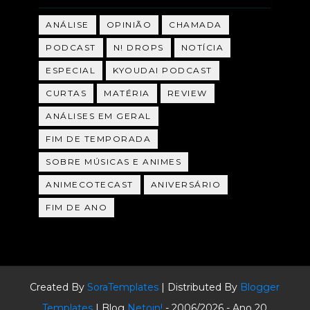
ANÁLISE
OPINIÃO
CHAMADA
PODCAST
N! DROPS
NOTÍCIA
ESPECIAL
KYOUDAI PODCAST
CURTAS
MATÉRIA
REVIEW
ANÁLISES EM GERAL
FIM DE TEMPORADA
SOBRE MÚSICAS E ANIMES
ANIMECOTECAST
ANIVERSÁRIO
FIM DE ANO
Created By
SoraTemplates
| Distributed By
Blogger
Templates
| Blog
Netoin!
- 2006/2026 - Ano 20