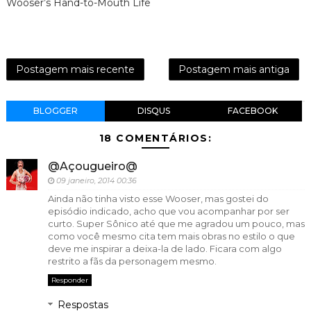
Wooser’s Hand-to-Mouth Life
Postagem mais recente
Postagem mais antiga
BLOGGER
DISQUS
FACEBOOK
18 COMENTÁRIOS:
@Açougueiro@
09 janeiro, 2014 00:36
Ainda não tinha visto esse Wooser, mas gostei do
episódio indicado, acho que vou acompanhar por ser
curto. Super Sônico até que me agradou um pouco, mas
como você mesmo cita tem mais obras no estilo o que
deve me inspirar a deixa-la de lado. Ficara com algo
restrito a fãs da personagem mesmo.
Responder
Respostas