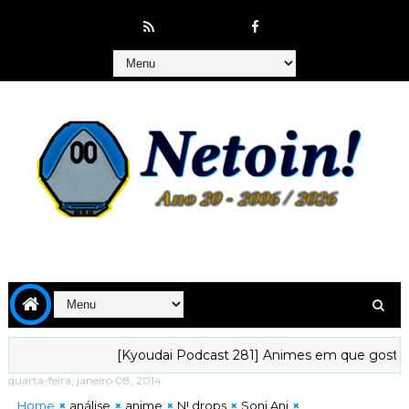
[Kyoudai Podcast 281] Animes em que gostaríamos de 
quarta-feira, janeiro 08, 2014
Home
análise
anime
N! drops
Soni Ani