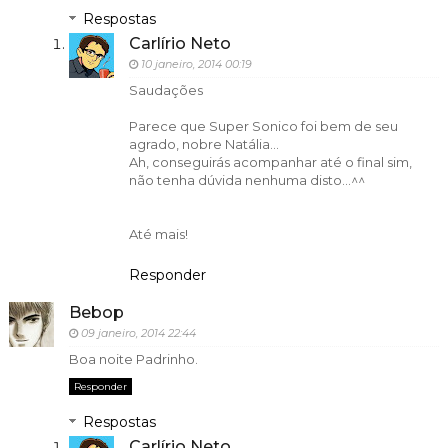
Respostas
Carlírio Neto
10 janeiro, 2014 00:19
Saudações
Parece que Super Sonico foi bem de seu
agrado, nobre Natália...
Ah, conseguirás acompanhar até o final sim,
não tenha dúvida nenhuma disto...^^
Até mais!
Responder
Bebop
09 janeiro, 2014 22:44
Boa noite Padrinho.
Responder
Respostas
Carlírio Neto