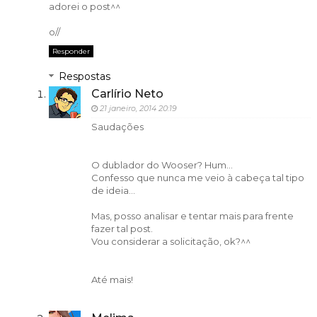
adorei o post^^
o//
Responder
Respostas
Carlírio Neto
21 janeiro, 2014 20:19
Saudações
O dublador do Wooser? Hum...
Confesso que nunca me veio à cabeça tal tipo
de ideia...
Mas, posso analisar e tentar mais para frente
fazer tal post.
Vou considerar a solicitação, ok?^^
Até mais!