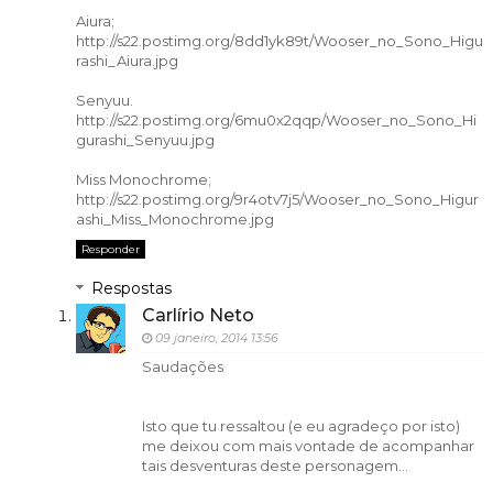
Aiura;
http://s22.postimg.org/8dd1yk89t/Wooser_no_Sono_Higu
rashi_Aiura.jpg
Senyuu.
http://s22.postimg.org/6mu0x2qqp/Wooser_no_Sono_Hi
gurashi_Senyuu.jpg
Miss Monochrome;
http://s22.postimg.org/9r4otv7j5/Wooser_no_Sono_Higur
ashi_Miss_Monochrome.jpg
Responder
Respostas
Carlírio Neto
09 janeiro, 2014 13:56
Saudações
Isto que tu ressaltou (e eu agradeço por isto)
me deixou com mais vontade de acompanhar
tais desventuras deste personagem...