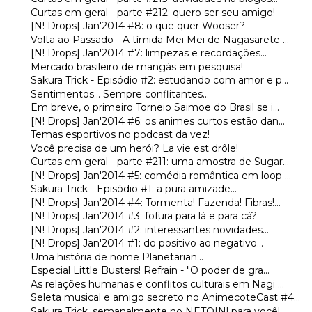
Curtas em geral - parte #212: quero ser seu amigo!
[N! Drops] Jan'2014 #8: o que quer Wooser?
Volta ao Passado - A tímida Mei Mei de Nagasarete ...
[N! Drops] Jan'2014 #7: limpezas e recordações...
Mercado brasileiro de mangás em pesquisa!
Sakura Trick - Episódio #2: estudando com amor e p...
Sentimentos... Sempre conflitantes...
Em breve, o primeiro Torneio Saimoe do Brasil se i...
[N! Drops] Jan'2014 #6: os animes curtos estão dan...
Temas esportivos no podcast da vez!
Você precisa de um herói? La vie est drôle!
Curtas em geral - parte #211: uma amostra de Sugar...
[N! Drops] Jan'2014 #5: comédia romântica em loop ...
Sakura Trick - Episódio #1: a pura amizade...
[N! Drops] Jan'2014 #4: Tormenta! Fazenda! Fibras!...
[N! Drops] Jan'2014 #3: fofura para lá e para cá?
[N! Drops] Jan'2014 #2: interessantes novidades...
[N! Drops] Jan'2014 #1: do positivo ao negativo...
Uma história de nome Planetarian...
Especial Little Busters! Refrain - "O poder de gra...
As relações humanas e conflitos culturais em Nagi ...
Seleta musical e amigo secreto no AnimecoteCast #4...
Sakura Trick, semanalmente no NETOIN! para você!