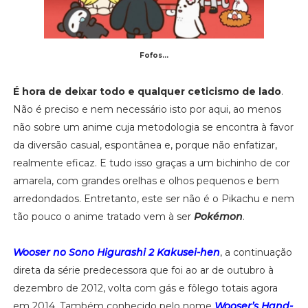
Fofos...
É hora de deixar todo e qualquer ceticismo de lado
.
Não é preciso e nem necessário isto por aqui, ao menos
não sobre um anime cuja metodologia se encontra à favor
da diversão casual, espontânea e, porque não enfatizar,
realmente eficaz. E tudo isso graças a um bichinho de cor
amarela, com grandes orelhas e olhos pequenos e bem
arredondados. Entretanto, este ser não é o Pikachu e nem
tão pouco o anime tratado vem à ser
Pokémon
.
Wooser no Sono Higurashi 2 Kakusei-hen
, a continuação
direta da série predecessora que foi ao ar de outubro à
dezembro de 2012, volta com gás e fôlego totais agora
em 2014. Também conhecido pelo nome
Wooser’s Hand-