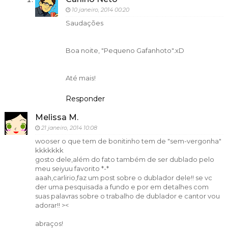
10 janeiro, 2014 00:20
Saudações
Boa noite, "Pequeno Gafanhoto".xD
Até mais!
Responder
Melissa M.
21 janeiro, 2014 10:08
wooser o que tem de bonitinho tem de "sem-vergonha"
kkkkkkk
gosto dele,além do fato também de ser dublado pelo
meu seiyuu favorito *-*
aaah,carlirio,faz um post sobre o dublador dele!! se vc
der uma pesquisada a fundo e por em detalhes com
suas palavras sobre o trabalho de dublador e cantor vou
adorar!! ><
abraços!