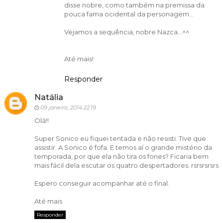
disse nobre, como também na premissa da
pouca fama ocidental da personagem...
Vejamos a sequência, nobre Nazca...^^
Até mais!
Responder
Natália
09 janeiro, 2014 22:19
Olá!!
Super Sonico eu fiquei tentada e não resisti. Tive que
assistir. A Sonico é fofa. E temos aí o grande mistério da
temporada, por que ela não tira os fones? Ficaria bem
mais fácil dela escutar os quatro despertadores. rsrsrsrsrs
Espero conseguir acompanhar até o final.
Até mais
Responder