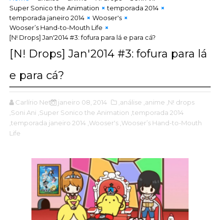
Super Sonico the Animation
temporada 2014
temporada janeiro 2014
Wooser's
Wooser’s Hand-to-Mouth Life
[N! Drops] Jan'2014 #3: fofura para lá e para cá?
[N! Drops] Jan'2014 #3: fofura para lá
e para cá?
Carlírio Neto
janeiro 08, 2014
,análise
,anime
,N! drops
,Soni Ani
,Super Sonico the Animation
,temporada 2014
,temporada janeiro 2014
,Wooser's
,Wooser’s Hand-to-Mouth
Life