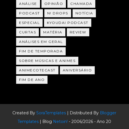
ANÁLISE
OPINIÃO
CHAMADA
PODCAST
N! DROPS
NOTÍCIA
ESPECIAL
KYOUDAI PODCAST
CURTAS
MATÉRIA
REVIEW
ANÁLISES EM GERAL
FIM DE TEMPORADA
SOBRE MÚSICAS E ANIMES
ANIMECOTECAST
ANIVERSÁRIO
FIM DE ANO
Created By
SoraTemplates
| Distributed By
Blogger
Templates
| Blog
Netoin!
- 2006/2026 - Ano 20