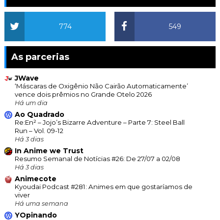
774
549
As parcerias
JWave
‘Máscaras de Oxigênio Não Cairão Automaticamente’
vence dois prêmios no Grande Otelo 2026
Há um dia
Ao Quadrado
Re:En² – Jojo’s Bizarre Adventure – Parte 7: Steel Ball
Run – Vol. 09-12
Há 3 dias
In Anime we Trust
Resumo Semanal de Notícias #26: De 27/07 a 02/08
Há 3 dias
Animecote
Kyoudai Podcast #281: Animes em que gostaríamos de
viver
Há uma semana
YOpinando