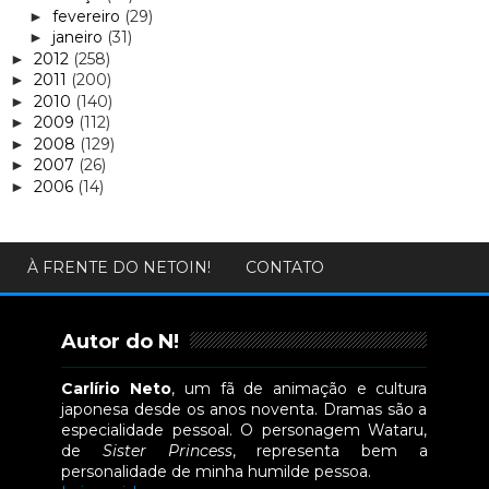
fevereiro
(29)
►
janeiro
(31)
►
2012
(258)
►
2011
(200)
►
2010
(140)
►
2009
(112)
►
2008
(129)
►
2007
(26)
►
2006
(14)
►
À FRENTE DO NETOIN!
CONTATO
Autor do N!
Carlírio Neto
, um fã de animação e cultura
japonesa desde os anos noventa. Dramas são a
especialidade pessoal. O personagem Wataru,
de
Sister Princess
, representa bem a
personalidade de minha humilde pessoa.