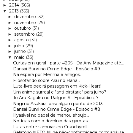
2014
(366)
►
2013
(355)
▼
dezembro
(32)
►
novembro
(29)
►
outubro
(31)
►
setembro
(29)
►
agosto
(31)
►
julho
(29)
►
junho
(31)
►
maio
(33)
▼
Curtas em geral - parte #205 - Da Any Magazine até...
Dansai Bunri no Crime Edge - Episódio #9
Na espera por Menma e amigos...
Filosofando sobre Aku no Hana...
Luta-livre pedirá passagem em Kick-Heart!
Um anime surreal e "anti-pirataria" para julho?
To Aru Kagaku no Railgun S - Episódio #7
Nagi no Asukara: para algum ponto de 2013...
Dansai Bunri no Crime Edge - Episódio #8
Illyasivel no papel de mahou shoujo...
Notícias com o domínio das garotas...
Lutas entre samurais no Crunchyroll...
Relatório NETOIN! de não-conformidade com: análise...