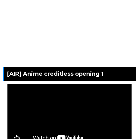
[AIR] Anime creditless opening 1