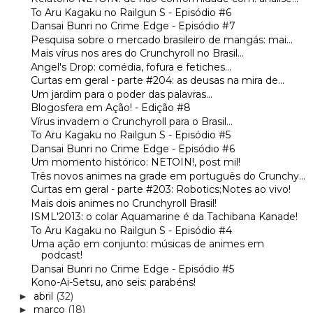
To Aru Kagaku no Railgun S - Episódio #6
Dansai Bunri no Crime Edge - Episódio #7
Pesquisa sobre o mercado brasileiro de mangás: mai...
Mais vírus nos ares do Crunchyroll no Brasil...
Angel's Drop: comédia, fofura e fetiches...
Curtas em geral - parte #204: as deusas na mira de...
Um jardim para o poder das palavras...
Blogosfera em Ação! - Edição #8
Vírus invadem o Crunchyroll para o Brasil...
To Aru Kagaku no Railgun S - Episódio #5
Dansai Bunri no Crime Edge - Episódio #6
Um momento histórico: NETOIN!, post mil!
Três novos animes na grade em português do Crunchy...
Curtas em geral - parte #203: Robotics;Notes ao vivo!
Mais dois animes no Crunchyroll Brasil!
ISML'2013: o colar Aquamarine é da Tachibana Kanade!
To Aru Kagaku no Railgun S - Episódio #4
Uma ação em conjunto: músicas de animes em
podcast!
Dansai Bunri no Crime Edge - Episódio #5
Kono-Ai-Setsu, ano seis: parabéns!
abril
(32)
►
março
(18)
►