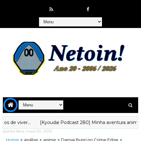
iver...
[Kyoudai Podcast 280] Minha aventura animística na
quinta-feira, maio 30, 2013
Home
análise
anime
Dansai Bunri no Crime Edge