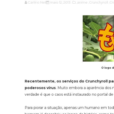
Carlírio Neto
maio 12, 2013
,anime
,Crunchyroll
,Cr
O logo d
Recentemente, os serviços do Crunchyroll pa
poderosos vírus
. Muito embora a aparência dos 
verdade é que o caos está instaurado no portal d
Para piorar a situação, apenas um humano em toda 