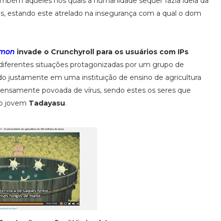
ambém aqueles nos quais a humanidade sequer fazia ideia da
as, estando este atrelado na insegurança com a qual o dom
imon
invade o Crunchyroll para os usuários com IPs
is diferentes situações protagonizadas por um grupo de
do justamente em uma instituição de ensino de agricultura
densamente povoada de vírus, sendo estes os seres que
ao jovem
Tadayasu
.