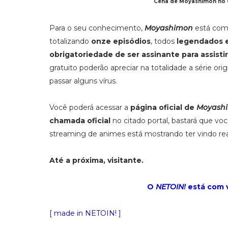
Cena de Moyashimon no Cr
Para o seu conhecimento,
Moyashimon
está com
totalizando
onze episódios
, todos
legendados e
obrigatoriedade de ser assinante para assisti
gratuito poderão apreciar na totalidade a série ori
passar alguns vírus.
Você poderá acessar a
página oficial de
Moyash
chamada oficial
no citado portal, bastará que vo
streaming de animes está mostrando ter vindo rea
Até a próxima, visitante.
O
NETOIN!
está com 
[ made in NETOIN! ]