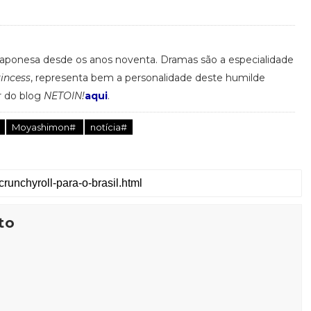
 japonesa desde os anos noventa. Dramas são a especialidade
rincess
, representa bem a personalidade deste humilde
r do blog
NETOIN!
aqui
.
Moyashimon#
notícia#
to