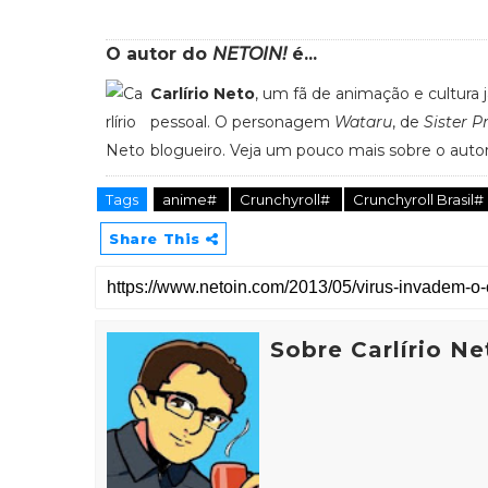
O autor do
NETOIN!
é...
Carlírio Neto
, um fã de animação e cultura
pessoal. O personagem
Wataru
, de
Sister P
blogueiro. Veja um pouco mais sobre o auto
Tags
anime#
Crunchyroll#
Crunchyroll Brasil#
Share This
Sobre Carlírio Ne