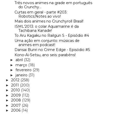
Três novos animes na grade em português
do Crunchy...
Curtas em geral - parte #203:
Robotics;Notes ao vivo!
Mais dois animes no Crunchyroll Brasil!
ISML'2013: o colar Aquamarine é da
Tachibana Kanade!
To Aru Kagaku no Railgun S - Episódio #4
Uma ação em conjunto: músicas de
animes em podcast!
Dansai Bunri no Crime Edge - Episódio #5
Kono-Ai-Setsu, ano seis: parabéns!
abril
(32)
►
março
(18)
►
fevereiro
(29)
►
janeiro
(31)
►
2012
(258)
►
2011
(200)
►
2010
(140)
►
2009
(112)
►
2008
(129)
►
2007
(26)
►
2006
(14)
►