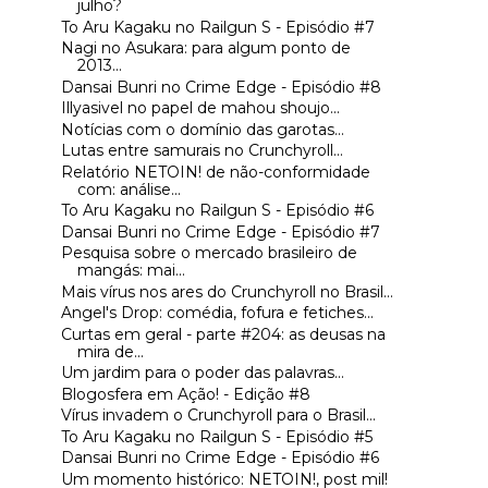
julho?
To Aru Kagaku no Railgun S - Episódio #7
Nagi no Asukara: para algum ponto de
2013...
Dansai Bunri no Crime Edge - Episódio #8
Illyasivel no papel de mahou shoujo...
Notícias com o domínio das garotas...
Lutas entre samurais no Crunchyroll...
Relatório NETOIN! de não-conformidade
com: análise...
To Aru Kagaku no Railgun S - Episódio #6
Dansai Bunri no Crime Edge - Episódio #7
Pesquisa sobre o mercado brasileiro de
mangás: mai...
Mais vírus nos ares do Crunchyroll no Brasil...
Angel's Drop: comédia, fofura e fetiches...
Curtas em geral - parte #204: as deusas na
mira de...
Um jardim para o poder das palavras...
Blogosfera em Ação! - Edição #8
Vírus invadem o Crunchyroll para o Brasil...
To Aru Kagaku no Railgun S - Episódio #5
Dansai Bunri no Crime Edge - Episódio #6
Um momento histórico: NETOIN!, post mil!