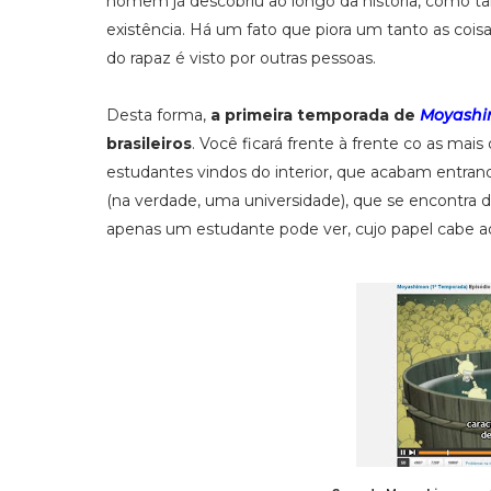
homem já descobriu ao longo da história, como t
existência. Há um fato que piora um tanto as cois
do rapaz é visto por outras pessoas.
Desta forma,
a primeira temporada de
Moyash
brasileiros
. Você ficará frente à frente co as ma
estudantes vindos do interior, que acabam entran
(na verdade, uma universidade), que se encontra 
apenas um estudante pode ver, cujo papel cabe 