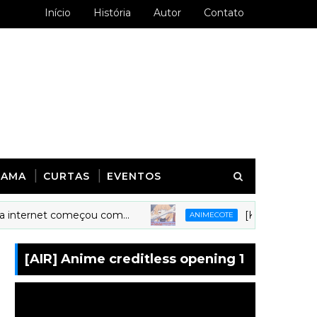
Início
História
Autor
Contato
RAMA
CURTAS
EVENTOS
ernet começou com...
[Kyoudai Podcast 279
ANIMECOTE
[AIR] Anime creditless opening 1