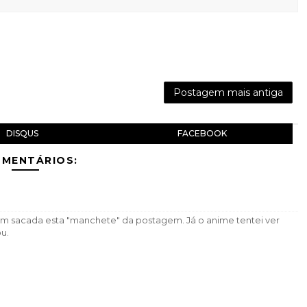
Postagem mais antiga
DISQUS
FACEBOOK
OMENTÁRIOS:
em sacada esta "manchete" da postagem. Já o anime tentei ver
u.