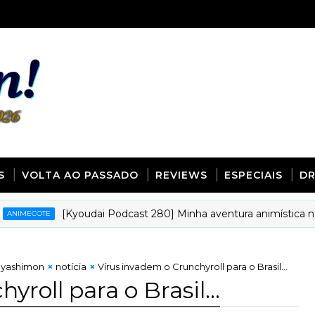
S
VOLTA AO PASSADO
REVIEWS
ESPECIAIS
D
[Kyoudai Podcast 280] Minha aventura animística na int
ECOTE
yashimon
notícia
Vírus invadem o Crunchyroll para o Brasil...
roll para o Brasil...