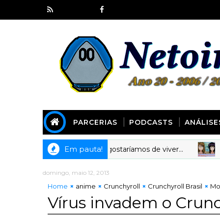
PARCERIAS
PODCASTS
ANÁLISE
Em pauta!
ast 281] Animes em que gostaríamos de viver...
ANIM
domingo, maio 12, 2013
Home
anime
Crunchyroll
Crunchyroll Brasil
Mo
Vírus invadem o Crunchy