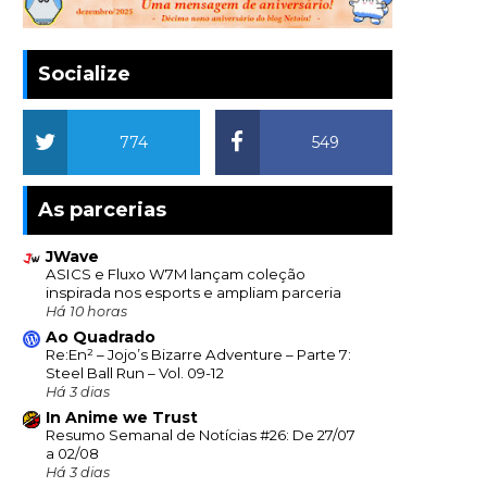
Socialize
774
549
As parcerias
JWave
ASICS e Fluxo W7M lançam coleção
inspirada nos esports e ampliam parceria
Há 10 horas
Ao Quadrado
Re:En² – Jojo’s Bizarre Adventure – Parte 7:
Steel Ball Run – Vol. 09-12
Há 3 dias
In Anime we Trust
Resumo Semanal de Notícias #26: De 27/07
a 02/08
Há 3 dias