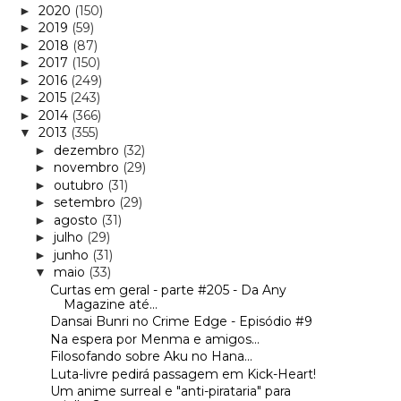
2020
(150)
►
2019
(59)
►
2018
(87)
►
2017
(150)
►
2016
(249)
►
2015
(243)
►
2014
(366)
►
2013
(355)
▼
dezembro
(32)
►
novembro
(29)
►
outubro
(31)
►
setembro
(29)
►
agosto
(31)
►
julho
(29)
►
junho
(31)
►
maio
(33)
▼
Curtas em geral - parte #205 - Da Any
Magazine até...
Dansai Bunri no Crime Edge - Episódio #9
Na espera por Menma e amigos...
Filosofando sobre Aku no Hana...
Luta-livre pedirá passagem em Kick-Heart!
Um anime surreal e "anti-pirataria" para