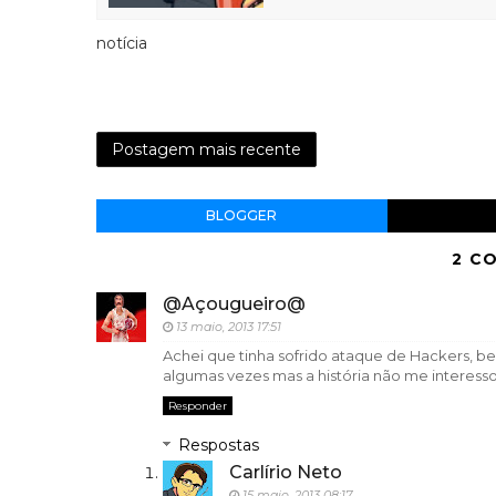
notícia
Postagem mais recente
BLOGGER
2 C
@Açougueiro@
13 maio, 2013 17:51
Achei que tinha sofrido ataque de Hackers, b
algumas vezes mas a história não me interesso
Responder
Respostas
Carlírio Neto
15 maio, 2013 08:17