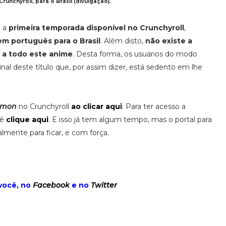
unchyroll, para o Brasil (divulgação).
 a
primeira temporada disponível no Crunchyroll
,
m português para o Brasil
. Além disto,
não existe a
r a todo este anime
. Desta forma, os usuários do modo
ginal deste título que, por assim dizer, está sedento em lhe
imon
no Crunchyroll
ao clicar aqui
. Para ter acesso a
cê
clique aqui
. E isso já tem algum tempo, mas o portal para
lmente para ficar, e com força.
você, no
Facebook
e no
Twitter