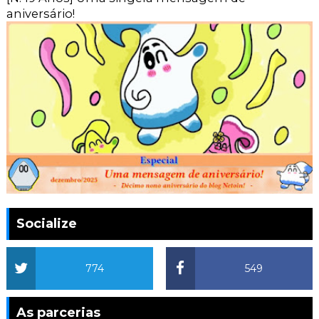
aniversário!
Socialize
774
549
As parcerias