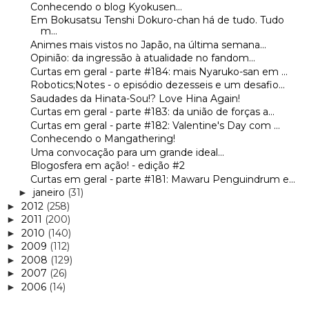
Conhecendo o blog Kyokusen...
Em Bokusatsu Tenshi Dokuro-chan há de tudo. Tudo
m...
Animes mais vistos no Japão, na última semana...
Opinião: da ingressão à atualidade no fandom...
Curtas em geral - parte #184: mais Nyaruko-san em ...
Robotics;Notes - o episódio dezesseis e um desafio...
Saudades da Hinata-Sou!? Love Hina Again!
Curtas em geral - parte #183: da união de forças a...
Curtas em geral - parte #182: Valentine's Day com ...
Conhecendo o Mangathering!
Uma convocação para um grande ideal...
Blogosfera em ação! - edição #2
Curtas em geral - parte #181: Mawaru Penguindrum e...
janeiro
(31)
►
2012
(258)
►
2011
(200)
►
2010
(140)
►
2009
(112)
►
2008
(129)
►
2007
(26)
►
2006
(14)
►