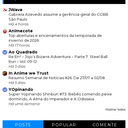
JWave
Gabriela Azevedo assume a gerência-geral do CCBB
São Paulo
Há 4 horas
Animecote
Top aberturas e encerramentos da temporada de
inverno de 2026
Há 17 horas
Ao Quadrado
Re:En² – Jojo’s Bizarre Adventure – Parte 7: Steel Ball
Run – Vol. 09-12
Há 5 dias
In Anime we Trust
Resumo Semanal de Notícias #26: De 27/07 a 02/08
Há 5 dias
YOpinando
Super Yopinando Shinbun #73: Bebês comendo peixe
dormindo, A Alma do Imperador e A Odisseia
Há uma semana
Mostrar todos
POSTS
POPULAR
COMENTE