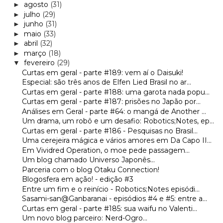
agosto
(31)
►
julho
(29)
►
junho
(31)
►
maio
(33)
►
abril
(32)
►
março
(18)
►
fevereiro
(29)
▼
Curtas em geral - parte #189: vem aí o Daisuki!
Especial: são três anos de Elfen Lied Brasil no ar...
Curtas em geral - parte #188: uma garota nada popu...
Curtas em geral - parte #187: prisões no Japão por...
Análises em Geral - parte #64: o mangá de Another ...
Um drama, um robô e um desafio: Robotics;Notes, ep...
Curtas em geral - parte #186 - Pesquisas no Brasil...
Uma cerejeira mágica e vários amores em Da Capo II...
Em Vividred Operation, o moe pede passagem...
Um blog chamado Universo Japonês...
Parceria com o blog Otaku Connection!
Blogosfera em ação! - edição #3
Entre um fim e o reinício - Robotics;Notes episódi...
Sasami-san@Ganbaranai - episódios #4 e #5: entre a...
Curtas em geral - parte #185: sua waifu no Valenti...
Um novo blog parceiro: Nerd-Ogro...