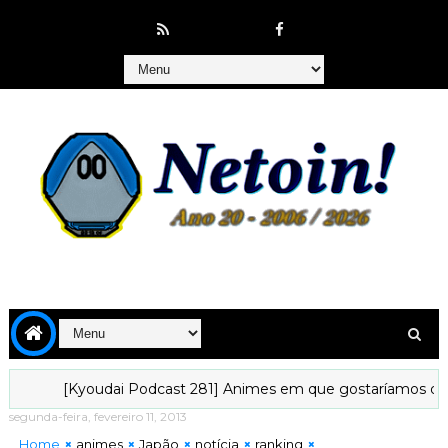
[Kyoudai Podcast 281] Animes em que gostaríamos de viver
segunda-feira, fevereiro 11, 2013
Home
animes
Japão
notícia
ranking