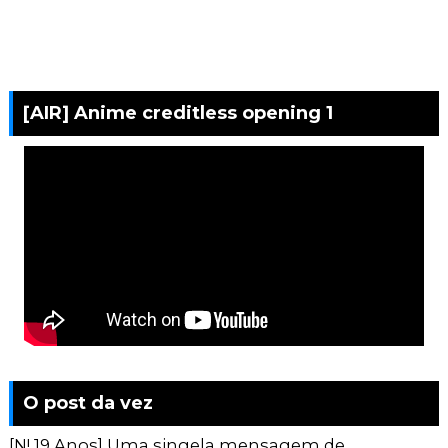
[AIR] Anime creditless opening 1
O post da vez
[N! 19 Anos] Uma singela mensagem de