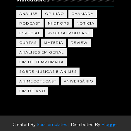
ANÁLISE
OPINIÃO
CHAMADA
PODCAST
N! DROPS
NOTÍCIA
ESPECIAL
KYOUDAI PODCAST
CURTAS
MATÉRIA
REVIEW
ANÁLISES EM GERAL
FIM DE TEMPORADA
SOBRE MÚSICAS E ANIMES
ANIMECOTECAST
ANIVERSÁRIO
FIM DE ANO
Created By
SoraTemplates
| Distributed By
Blogger