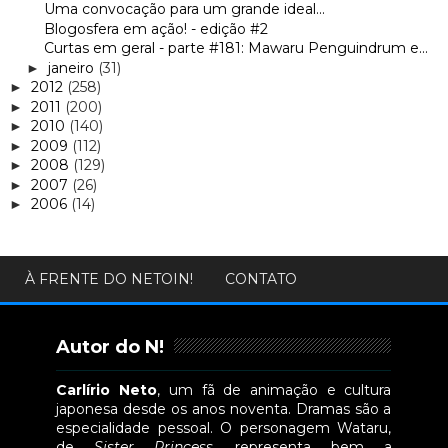
Uma convocação para um grande ideal...
Blogosfera em ação! - edição #2
Curtas em geral - parte #181: Mawaru Penguindrum e...
janeiro
(31)
►
2012
(258)
►
2011
(200)
►
2010
(140)
►
2009
(112)
►
2008
(129)
►
2007
(26)
►
2006
(14)
►
À FRENTE DO NETOIN!
CONTATO
Autor do N!
Carlírio Neto
, um fã de animação e cultura
japonesa desde os anos noventa. Dramas são a
especialidade pessoal. O personagem Wataru,
de
Sister Princess
, representa bem a