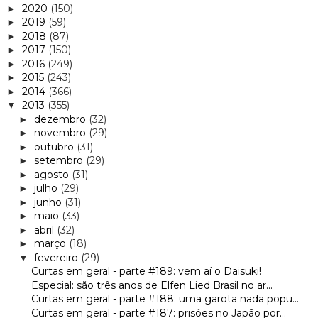
2020
(150)
►
2019
(59)
►
2018
(87)
►
2017
(150)
►
2016
(249)
►
2015
(243)
►
2014
(366)
►
2013
(355)
▼
dezembro
(32)
►
novembro
(29)
►
outubro
(31)
►
setembro
(29)
►
agosto
(31)
►
julho
(29)
►
junho
(31)
►
maio
(33)
►
abril
(32)
►
março
(18)
►
fevereiro
(29)
▼
Curtas em geral - parte #189: vem aí o Daisuki!
Especial: são três anos de Elfen Lied Brasil no ar...
Curtas em geral - parte #188: uma garota nada popu...
Curtas em geral - parte #187: prisões no Japão por...