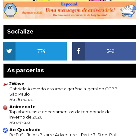
Socialize
774
549
As parcerias
JWave
Gabriela Azevedo assume a gerência-geral do CCBB
São Paulo
Há 18 horas
Animecote
Top aberturas e encerramentos da temporada de
inverno de 2026
Há um dia
Ao Quadrado
Re:En² – Jojo’s Bizarre Adventure – Parte 7: Steel Ball