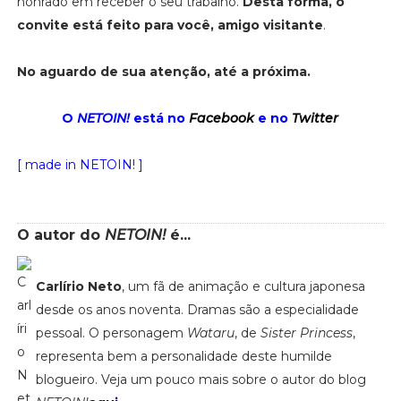
honrado em receber o seu trabalho.
Desta forma, o
convite está feito para você, amigo visitante
.
No aguardo de sua atenção, até a próxima.
O
NETOIN!
está no
Facebook
e no
Twitter
[ made in NETOIN! ]
O autor do
NETOIN!
é...
Carlírio Neto
, um fã de animação e cultura japonesa
desde os anos noventa. Dramas são a especialidade
pessoal. O personagem
Wataru
, de
Sister Princess
,
representa bem a personalidade deste humilde
blogueiro. Veja um pouco mais sobre o autor do blog