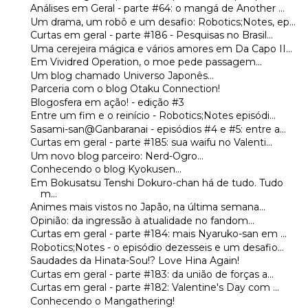
Análises em Geral - parte #64: o mangá de Another ...
Um drama, um robô e um desafio: Robotics;Notes, ep...
Curtas em geral - parte #186 - Pesquisas no Brasil...
Uma cerejeira mágica e vários amores em Da Capo II...
Em Vividred Operation, o moe pede passagem...
Um blog chamado Universo Japonês...
Parceria com o blog Otaku Connection!
Blogosfera em ação! - edição #3
Entre um fim e o reinício - Robotics;Notes episódi...
Sasami-san@Ganbaranai - episódios #4 e #5: entre a...
Curtas em geral - parte #185: sua waifu no Valenti...
Um novo blog parceiro: Nerd-Ogro...
Conhecendo o blog Kyokusen...
Em Bokusatsu Tenshi Dokuro-chan há de tudo. Tudo
m...
Animes mais vistos no Japão, na última semana...
Opinião: da ingressão à atualidade no fandom...
Curtas em geral - parte #184: mais Nyaruko-san em ...
Robotics;Notes - o episódio dezesseis e um desafio...
Saudades da Hinata-Sou!? Love Hina Again!
Curtas em geral - parte #183: da união de forças a...
Curtas em geral - parte #182: Valentine's Day com ...
Conhecendo o Mangathering!