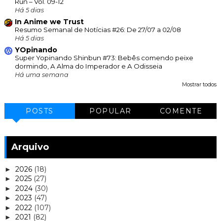
Run – Vol. 09-12
Há 5 dias
In Anime we Trust
Resumo Semanal de Notícias #26: De 27/07 a 02/08
Há 5 dias
YOpinando
Super Yopinando Shinbun #73: Bebês comendo peixe
dormindo, A Alma do Imperador e A Odisseia
Há uma semana
Mostrar todos
POSTS
POPULAR
COMENTE
Arquivo
2026
(18)
►
2025
(27)
►
2024
(30)
►
2023
(47)
►
2022
(107)
►
2021
(82)
►