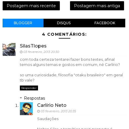
Postagem mais recente
Postagem mais antiga
BLOGGER
DISQUS
FACEBOOK
4 COMENTÁRIOS:
SilasTlopes
03 fevereiro, 2013 20:30
com toda certeza tentarei fazer bons textes, afinal
temos alguns temas e gostos em comum, né Carlírio?
so uma curiosidade, filosofia "otaku brasileiro" em geral
tb vale?
Responder
Respostas
Carlírio Neto
03 fevereiro, 2013 20:35
Saudações
Nobre Silas, a temática por ti proposta é