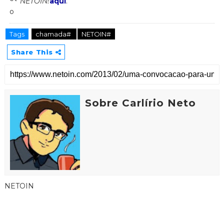
NETOIN!
aqui
.
Tags
chamada#
NETOIN#
Share This
Sobre Carlírio Neto
NETOIN