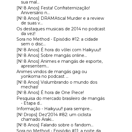
sua mal...
[N! 8 Anos] Festa! Confraternização!
Aniversário n...
[N! 8 Anos] DRAMAtical Murder e a review
de suas v...
Os destaques musicais de 2014 no podcast
da vez!
Sora no Method - Episódio #12: a cidade
sem o disc...
[N! 8 Anos] É hora do vôlei com Haikyuu!!
[N! 8 Anos] Sobre mangás online...
[N! 8 Anos] Animes e mangás de esporte,
apresentem...
Animes vindos de mangás gag ou
yonkoma no podcast ...
[N! 8 Anos] Vislumbrando o mundo dos
mechas!
[N! 8 Anos] É hora de One Piece!
Pesquisa do mercado brasileiro de mangás
- Etapa d...
Informação - Haikyuu!! para sempre...
[N! Drops] Dez'2014 #82: um ciclista
chamado Araki...
[N! 8 Anos] Falando sobre o fandom...
Sora no Method - Episódio #11: a noite da