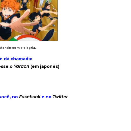
astando com a alegria.
e da chamada:
esse o
Yaraon
(em japonês)
você, no
Facebook
e no
Twitter