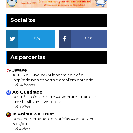
Socialize
774
549
As parcerias
JWave
ASICS e Fluxo W7M lançam coleção
inspirada nos esports e ampliam parceria
Há 14 horas
Ao Quadrado
Re:En² – Jojo’s Bizarre Adventure – Parte 7:
Steel Ball Run – Vol. 09-12
Há 3 dias
In Anime we Trust
Resumo Semanal de Notícias #26: De 27/07
a 02/08
Há 4 dias