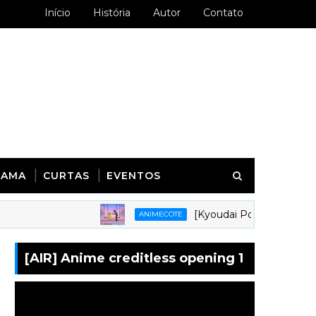
Início
História
Autor
Contato
RAMA
CURTAS
EVENTOS
[Kyoudai Podcast 281] Animes 
ANIMECOTE
[AIR] Anime creditless opening 1