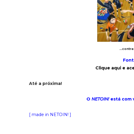
...contr
Font
Clique aqui e ac
Até a próxima!
O
NETOIN!
está com 
[ made in NETOIN! ]