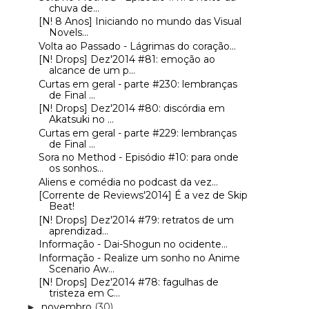
chuva de...
[N! 8 Anos] Iniciando no mundo das Visual
Novels...
Volta ao Passado - Lágrimas do coração...
[N! Drops] Dez'2014 #81: emoção ao
alcance de um p...
Curtas em geral - parte #230: lembranças
de Final ...
[N! Drops] Dez'2014 #80: discórdia em
Akatsuki no ...
Curtas em geral - parte #229: lembranças
de Final ...
Sora no Method - Episódio #10: para onde
os sonhos...
Aliens e comédia no podcast da vez...
[Corrente de Reviews'2014] É a vez de Skip
Beat!
[N! Drops] Dez'2014 #79: retratos de um
aprendizad...
Informação - Dai-Shogun no ocidente...
Informação - Realize um sonho no Anime
Scenario Aw...
[N! Drops] Dez'2014 #78: fagulhas de
tristeza em C...
novembro
(30)
►