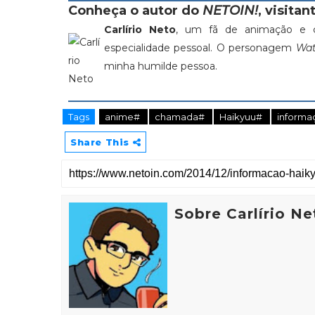
Conheça o autor do
NETOIN!
, visitant
Carlírio Neto
, um fã de animação e c
especialidade pessoal. O personagem
Wat
minha humilde pessoa.
Tags
anime#
chamada#
Haikyuu#
inform
Share This
Sobre Carlírio Ne