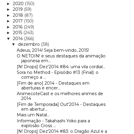
2020
(150)
►
2019
(59)
►
2018
(87)
►
2017
(150)
►
2016
(249)
►
2015
(243)
►
2014
(366)
▼
dezembro
(38)
▼
Adeus, 2014! Seja bem-vindo, 2015!
O NETOIN! e seus destaques da animação
japonesa em...
[N! Drops] Dez'2014 #84: uma vila cordial...
Sora no Method - Episódio #13 (Final): o
começo a ...
[Fim de ano] 2014 - Destaques em
aberturas e encer...
AnimecoteCast e os melhores animes de
2014
[Fim de Temporada] Out'2014 - Destaques
em abertur...
Mais um Natal...
Informação - Takahashi Yoko para a
explosão Cross ...
[N! Drops] Dez'2014 #83: o Dragão Azul e a