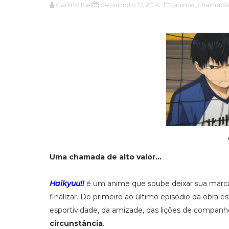
Carlírio Neto
dezembro 17, 2014
,anime
,chamada
Uma chamada de alto valor...
Haikyuu!!
é um anime que soube deixar sua marca
finalizar. Do primeiro ao último episódio da obra 
esportividade, da amizade, das lições de companh
circunstância
.