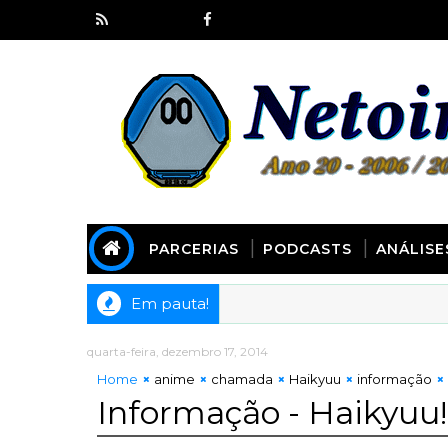
PARCERIAS
PODCASTS
ANÁLISE
Em pauta!
quarta-feira, dezembro 17, 2014
Home
anime
chamada
Haikyuu
informação
Informação - Haikyuu!!