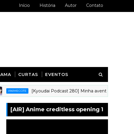
Início
História
Autor
Contato
RAMA
CURTAS
EVENTOS
[Kyoudai Podcast 280] Minha aventura animística na in
MECOTE
[AIR] Anime creditless opening 1