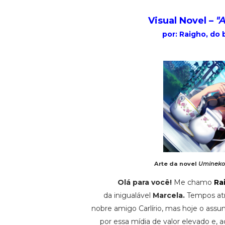
Visual Novel –
"
por: Raigho, do 
Arte da novel
Umineko 
Olá para você!
Me chamo
Ra
da inigualável
Marcela.
Tempos atr
nobre amigo Carlírio, mas hoje o assu
por essa mídia de valor elevado e,