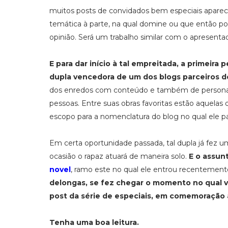
muitos posts de convidados bem especiais aparec
temática à parte, na qual domine ou que então 
opinião. Será um trabalho similar com o apresen
E para dar início à tal empreitada, a primeir
dupla vencedora de um dos blogs parceiros d
dos enredos com conteúdo e também de personag
pessoas. Entre suas obras favoritas estão aquela
escopo para a nomenclatura do blog no qual ele par
Em certa oportunidade passada, tal dupla já fez 
ocasião o rapaz atuará de maneira solo.
E o assun
novel
, ramo este no qual ele entrou recenteme
delongas, se fez chegar o momento no qual v
post da série de especiais, em comemoração a
Tenha uma boa leitura.