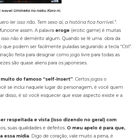
l novel
Umineko no naku Koro ni
.
ero ler isso não. Tem sexo aí, a história fica horrível.”
.
funcione assim. A palavra
eroge
(erotic game) é muitas
e isso não é demérito algum. Quando se lê uma obra da
que podem ser facilmente puladas segurando a tecla “Ctrl”.
gnação feita para designar como jogo livre para todas as
ezes são quase aliens para os japoneses.
 muito do famoso “self-insert”
. Certos jogos o
ocê se inclui naquele lugar do personagem, é você quem
ar disso, é só você esquecer que esse aspecto existe e a
r respeitada e vista (isso dizendo no geral) com
os, suas qualidades e defeitos.
O meu apelo é para que,
a essa mídia
. Digo de coração, vale muito a pena, é