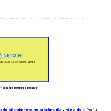
ecial
,Fenrir
,guest post
,matéria
,netoin8anos
,opinião
icial do período festivo.
do oficialmente no próximo dia vinte e dois
. Porém,