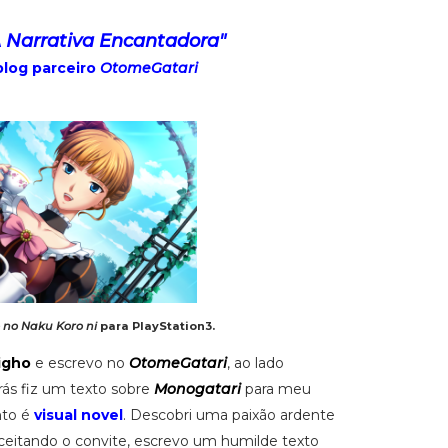
A Narrativa Encantadora"
blog parceiro
OtomeGatari
no Naku Koro ni
para PlayStation3.
igho
e escrevo no
OtomeGatari
, ao lado
ás fiz um texto sobre
Monogatari
para meu
nto é
visual novel
. Descobri uma paixão ardente
 aceitando o convite, escrevo um humilde texto