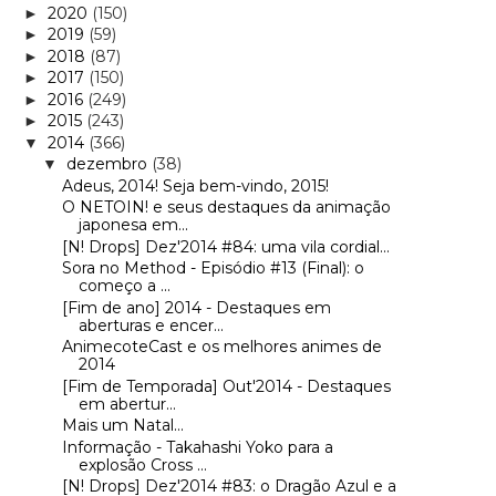
2020
(150)
►
2019
(59)
►
2018
(87)
►
2017
(150)
►
2016
(249)
►
2015
(243)
►
2014
(366)
▼
dezembro
(38)
▼
Adeus, 2014! Seja bem-vindo, 2015!
O NETOIN! e seus destaques da animação
japonesa em...
[N! Drops] Dez'2014 #84: uma vila cordial...
Sora no Method - Episódio #13 (Final): o
começo a ...
[Fim de ano] 2014 - Destaques em
aberturas e encer...
AnimecoteCast e os melhores animes de
2014
[Fim de Temporada] Out'2014 - Destaques
em abertur...
Mais um Natal...
Informação - Takahashi Yoko para a
explosão Cross ...
[N! Drops] Dez'2014 #83: o Dragão Azul e a