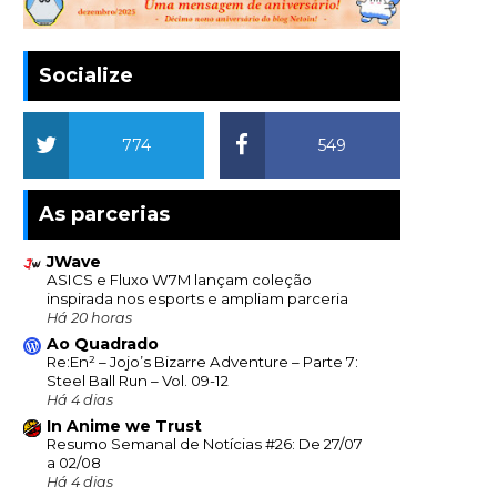
Socialize
774
549
As parcerias
JWave
ASICS e Fluxo W7M lançam coleção
inspirada nos esports e ampliam parceria
Há 20 horas
Ao Quadrado
Re:En² – Jojo’s Bizarre Adventure – Parte 7:
Steel Ball Run – Vol. 09-12
Há 4 dias
In Anime we Trust
Resumo Semanal de Notícias #26: De 27/07
a 02/08
Há 4 dias