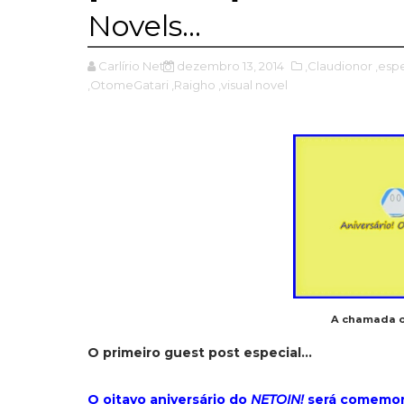
Novels...
Carlírio Neto
dezembro 13, 2014
,Claudionor
,esp
,OtomeGatari
,Raigho
,visual novel
A chamada of
O primeiro guest post especial...
O oitavo aniversário do
NETOIN!
será comemora