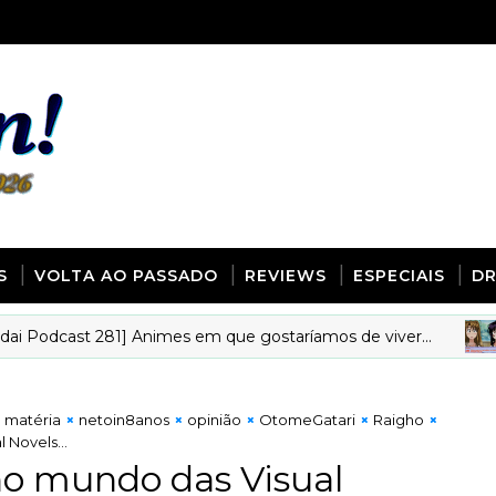
S
VOLTA AO PASSADO
REVIEWS
ESPECIAIS
D
cast 281] Animes em que gostaríamos de viver...
ANI
matéria
netoin8anos
opinião
OtomeGatari
Raigho
 Novels...
 no mundo das Visual