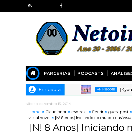
PARCERIAS
PODCASTS
ANÁLISE
Em pauta!
[Kyoudai Pod
ANIMECOTE
sábado, dezembro 13, 2014
Home
Claudionor
especial
Fenrir
guest post
visual novel
[N! 8 Anos] Iniciando no mundo das Visual
[N! 8 Anos] Iniciando