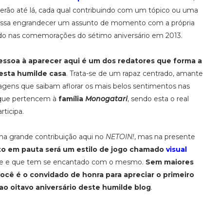
erão até lá, cada qual contribuindo com um tópico ou uma
possa engrandecer um assunto de momento com a própria
tado nas comemorações do sétimo aniversário em 2013.
a pessoa à aparecer aqui é um dos redatores que forma a
esta humilde casa
. Trata-se de um rapaz centrado, amante
ens que saibam aflorar os mais belos sentimentos nas
s que pertencem à
família
Monogatari
, sendo esta o real
ticipa.
uma grande contribuição aqui no
NETOIN!
, mas na presente
to em pauta será um estilo de jogo chamado
visual
nte e que tem se encantado com o mesmo.
Sem maiores
ocê é o convidado de honra para apreciar o primeiro
o oitavo aniversário deste humilde blog
.