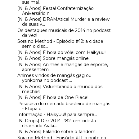
sua mal...
[N! 8 Anos] Festa! Confraternização!
Aniversário n...
[N! 8 Anos] DRAMAtical Murder e a review
de suas v...
Os destaques musicais de 2014 no podcast
da vez!
Sora no Method - Episódio #12: a cidade
sem o disc...
[N! 8 Anos] É hora do vôlei com Haikyuu!!
[N! 8 Anos] Sobre mangás online...
[N! 8 Anos] Animes e mangás de esporte,
apresentem...
Animes vindos de mangás gag ou
yonkoma no podcast ...
[N! 8 Anos] Vislumbrando o mundo dos
mechas!
[N! 8 Anos] É hora de One Piece!
Pesquisa do mercado brasileiro de mangás
- Etapa d...
Informação - Haikyuu!! para sempre...
[N! Drops] Dez'2014 #82: um ciclista
chamado Araki...
[N! 8 Anos] Falando sobre o fandom...
Sora no Method - Episódio #11: a noite da