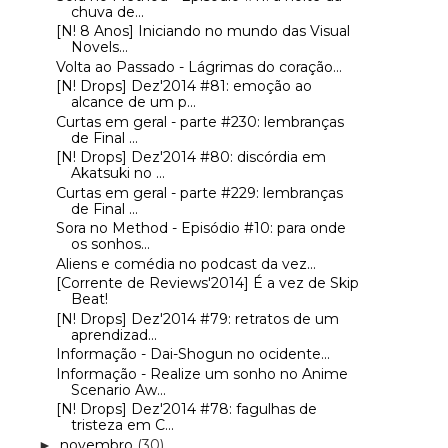
chuva de...
[N! 8 Anos] Iniciando no mundo das Visual
Novels...
Volta ao Passado - Lágrimas do coração...
[N! Drops] Dez'2014 #81: emoção ao
alcance de um p...
Curtas em geral - parte #230: lembranças
de Final ...
[N! Drops] Dez'2014 #80: discórdia em
Akatsuki no ...
Curtas em geral - parte #229: lembranças
de Final ...
Sora no Method - Episódio #10: para onde
os sonhos...
Aliens e comédia no podcast da vez...
[Corrente de Reviews'2014] É a vez de Skip
Beat!
[N! Drops] Dez'2014 #79: retratos de um
aprendizad...
Informação - Dai-Shogun no ocidente...
Informação - Realize um sonho no Anime
Scenario Aw...
[N! Drops] Dez'2014 #78: fagulhas de
tristeza em C...
novembro
(30)
►