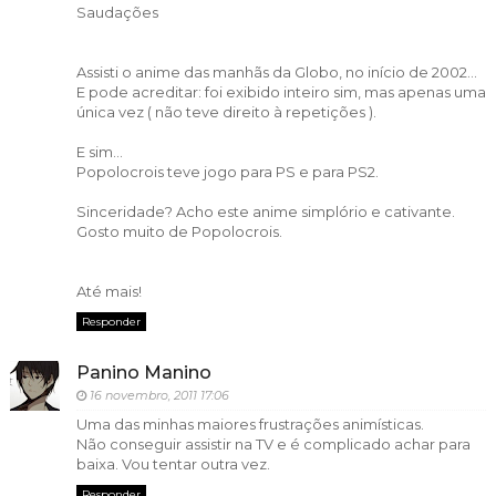
Saudações
Assisti o anime das manhãs da Globo, no início de 2002...
E pode acreditar: foi exibido inteiro sim, mas apenas uma
única vez ( não teve direito à repetições ).
E sim...
Popolocrois teve jogo para PS e para PS2.
Sinceridade? Acho este anime simplório e cativante.
Gosto muito de Popolocrois.
Até mais!
Responder
Panino Manino
16 novembro, 2011 17:06
Uma das minhas maiores frustrações animísticas.
Não conseguir assistir na TV e é complicado achar para
baixa. Vou tentar outra vez.
Responder