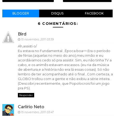
BLOGGER
DISQUS
FACEBOOK
6 COMENTÁRIOS:
Bird
15 novembro, 2011 03:39
Ah,assisti o/
Eu estava no Fundamental…Época boa^^.Era o período
de férias (aquelas no meio do ano),meu irmão e eu
acordávamos cedo só pra assistir. Sim, eu não tinha TV a
cabo, e os animês estavam escassos. (eu ria da música
de abertura,e a história não era lá essas coisas). Só não
lembro de ter acompanhado até o final…Com certeza, a
GLOBO trollou com a gente e não exibiu a série inteira.
(Descobri,recentemente, que Popolocrois foi um jogo
pra PS).
Responder
Carlírio Neto
15 novembro, 2011 03:47