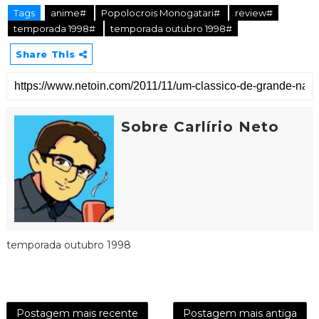
Tags
anime#
Popolocrois Monogatari#
review#
temporada 1998#
temporada outubro 1998#
Share This
Sobre Carlírio Neto
temporada outubro 1998
Postagem mais recente
Postagem mais antiga