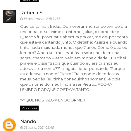
Rebeca S.
14 dezembro, 2011 14:56
Que coisa mais linda... Demorei um horror de tempo pra
encontrar esse anime na internet, alias, o nome dele.
Quando fui procurar a abertura pra ver, me dei por conta
que estava cantando junto. O detalhe: Assisti ela quando
tinha nada mais nada menos que 7 anos! Como é que eu
lembro? Ainda uns meses atrás, o sobrinho de minha
sogra, chamado Pietro, veio em minha cidade... Eu olhei
pra ele e disse "Sabia que quando eu era criança eu
adorava teu nome??" aí agora fiquei pensando "Porque
eu adorava o nome "Pietro" Era o nome de todos os
meus 'bebês' (eu tinha bonequinhos homens), e dizia
que o nome do meu filho iria ser Pietro... AGORA
LEMBRO PORQUE GOSTAVA TANTO!
*-* QUE NOSTALGIA ENOOORME!!!
Responder
Nando
28 julho, 2021 09:45