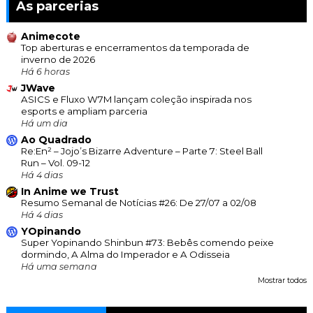
As parcerias
Animecote
Top aberturas e encerramentos da temporada de
inverno de 2026
Há 6 horas
JWave
ASICS e Fluxo W7M lançam coleção inspirada nos
esports e ampliam parceria
Há um dia
Ao Quadrado
Re:En² – Jojo’s Bizarre Adventure – Parte 7: Steel Ball
Run – Vol. 09-12
Há 4 dias
In Anime we Trust
Resumo Semanal de Notícias #26: De 27/07 a 02/08
Há 4 dias
YOpinando
Super Yopinando Shinbun #73: Bebês comendo peixe
dormindo, A Alma do Imperador e A Odisseia
Há uma semana
Mostrar todos