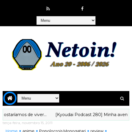
os de viver...
[Kyoudai Podcast 280] Minha aventura animíst
terça-feira, novembro 15, 2011
Home
anime
Popolocrois Monogatari
review