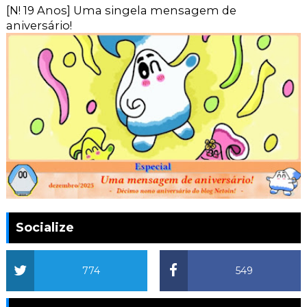
[N! 19 Anos] Uma singela mensagem de
aniversário!
Socialize
774
549