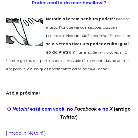
Poder oculto do marshmallow!?
Netotin não tem nenhum poder!?
Isso não
é justo. Por que vários mascotes possuem
poderes e o Netotin não?
~netin'tin!
Espera aí:
e
se o Netotin tiver um poder oculto igual
ao do Pietro!?
Humm... Seria muito legal. E
Netotin gostou das partes sobre a amizade tão comentadas no anime.
Até porque, é nisso que Netotin tanto acredita! Yay!
~netin!
Até a próxima!
O
Netoin!
está com você, no
Facebook
e no
X
(antigo
Twitter
)
[ made in Netoin! ]