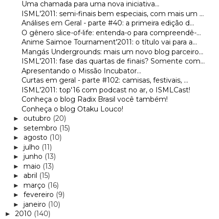
Uma chamada para uma nova iniciativa...
ISML'2011: semi-finais bem especiais, com mais um ...
Análises em Geral - parte #40: a primeira edição d...
O gênero slice-of-life: entenda-o para compreendê-...
Anime Saimoe Tournament'2011: o título vai para a...
Mangás Undergrounds: mais um novo blog parceiro...
ISML'2011: fase das quartas de finais? Somente com...
Apresentando o Missão Incubator...
Curtas em geral - parte #102: camisas, festivais, ...
ISML'2011: top'16 com podcast no ar, o ISMLCast!
Conheça o blog Radix Brasil você também!
Conheça o blog Otaku Louco!
outubro
(20)
►
setembro
(15)
►
agosto
(10)
►
julho
(11)
►
junho
(13)
►
maio
(13)
►
abril
(15)
►
março
(16)
►
fevereiro
(9)
►
janeiro
(10)
►
2010
(140)
►