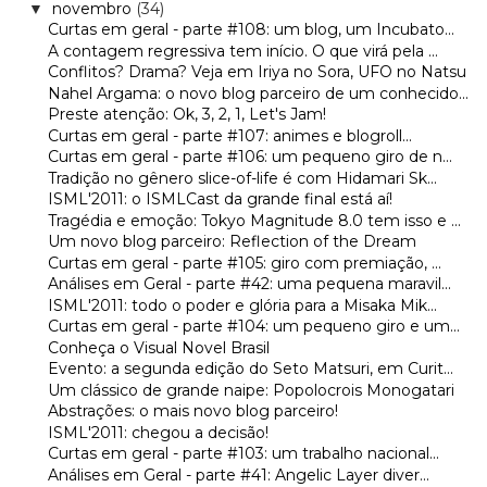
novembro
(34)
▼
Curtas em geral - parte #108: um blog, um Incubato...
A contagem regressiva tem início. O que virá pela ...
Conflitos? Drama? Veja em Iriya no Sora, UFO no Natsu
Nahel Argama: o novo blog parceiro de um conhecido...
Preste atenção: Ok, 3, 2, 1, Let's Jam!
Curtas em geral - parte #107: animes e blogroll...
Curtas em geral - parte #106: um pequeno giro de n...
Tradição no gênero slice-of-life é com Hidamari Sk...
ISML'2011: o ISMLCast da grande final está aí!
Tragédia e emoção: Tokyo Magnitude 8.0 tem isso e ...
Um novo blog parceiro: Reflection of the Dream
Curtas em geral - parte #105: giro com premiação, ...
Análises em Geral - parte #42: uma pequena maravil...
ISML'2011: todo o poder e glória para a Misaka Mik...
Curtas em geral - parte #104: um pequeno giro e um...
Conheça o Visual Novel Brasil
Evento: a segunda edição do Seto Matsuri, em Curit...
Um clássico de grande naipe: Popolocrois Monogatari
Abstrações: o mais novo blog parceiro!
ISML'2011: chegou a decisão!
Curtas em geral - parte #103: um trabalho nacional...
Análises em Geral - parte #41: Angelic Layer diver...