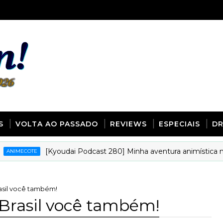
S
VOLTA AO PASSADO
REVIEWS
ESPECIAIS
D
[Kyoudai Podcast 280] Minha aventura animística na int
ECOTE
asil você também!
 Brasil você também!