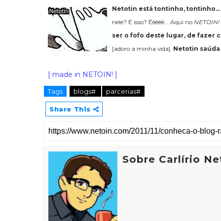
Netotin está tontinho, tontinho..
nele? É isso? Êêêêê... Aqui no
NETOIN!
ser o fofo deste lugar, de faze
[adoro a minha vida].
Netotin saúda
[ made in NETOIN! ]
Tags
blogs#
parcerias#
Share This
Sobre Carlírio Ne