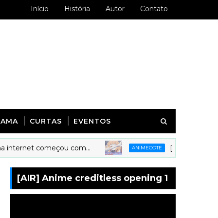
Início
História
Autor
Contato
RAMA
CURTAS
EVENTOS
ernet começou com...
[Kyoudai Podcast 279
ANIMECOTE
[AIR] Anime creditless opening 1