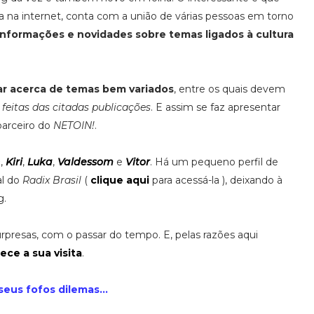
a na internet, conta com a união de várias pessoas em torno
s informações e novidades sobre temas ligados à cultura
tar acerca de temas bem variados
, entre os quais devem
feitas das citadas publicações
. E assim se faz apresentar
parceiro do
NETOIN!
.
n
,
Kiri
,
Luka
,
Valdessom
e
Vitor
. Há um pequeno perfil de
al do
Radix Brasil
(
clique aqui
para acessá-la ), deixando à
g.
urpresas, com o passar do tempo. E, pelas razões aqui
ece a sua visita
.
seus fofos dilemas...