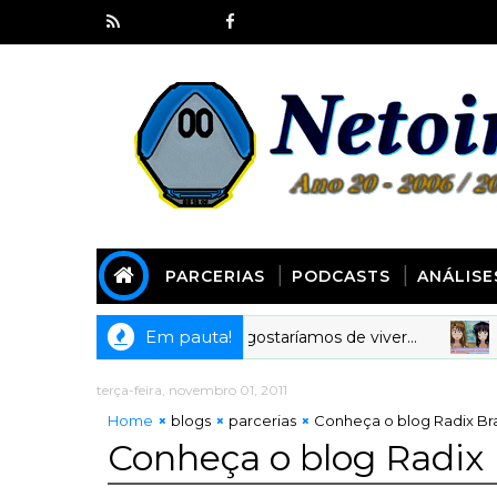
PARCERIAS
PODCASTS
ANÁLISE
Em pauta!
ast 281] Animes em que gostaríamos de viver...
ANIM
terça-feira, novembro 01, 2011
Home
blogs
parcerias
Conheça o blog Radix Br
Conheça o blog Radix