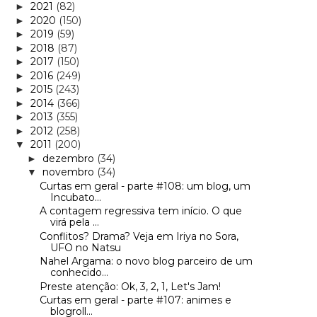
2021
(82)
►
2020
(150)
►
2019
(59)
►
2018
(87)
►
2017
(150)
►
2016
(249)
►
2015
(243)
►
2014
(366)
►
2013
(355)
►
2012
(258)
►
2011
(200)
▼
dezembro
(34)
►
novembro
(34)
▼
Curtas em geral - parte #108: um blog, um
Incubato...
A contagem regressiva tem início. O que
virá pela ...
Conflitos? Drama? Veja em Iriya no Sora,
UFO no Natsu
Nahel Argama: o novo blog parceiro de um
conhecido...
Preste atenção: Ok, 3, 2, 1, Let's Jam!
Curtas em geral - parte #107: animes e
blogroll...