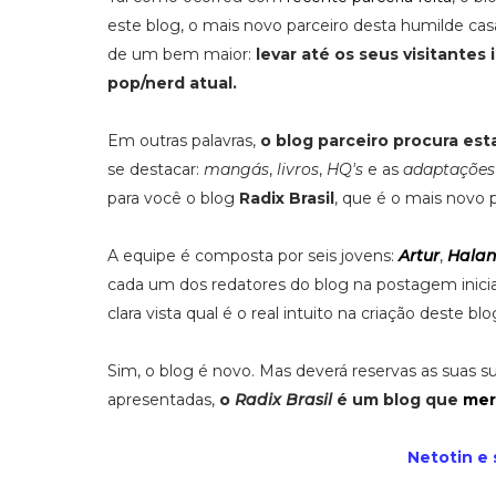
este blog, o mais novo parceiro desta humilde cas
de um bem maior:
levar até os seus visitante
pop/nerd atual.
Em outras palavras,
o blog parceiro procura es
se destacar:
mangás
,
livros
,
HQ's
e as
adaptações 
para você o blog
Radix Brasil
, que é o mais novo 
A equipe é composta por seis jovens:
Artur
,
Hala
cada um dos redatores do blog na postagem inici
clara vista qual é o real intuito na criação deste blo
Sim, o blog é novo. Mas deverá reservas as suas s
apresentadas,
o
Radix Brasil
é um blog que
mer
Netotin e 