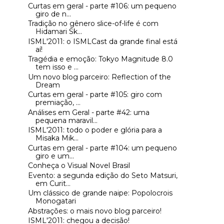
Curtas em geral - parte #106: um pequeno
giro de n...
Tradição no gênero slice-of-life é com
Hidamari Sk...
ISML'2011: o ISMLCast da grande final está
aí!
Tragédia e emoção: Tokyo Magnitude 8.0
tem isso e ...
Um novo blog parceiro: Reflection of the
Dream
Curtas em geral - parte #105: giro com
premiação, ...
Análises em Geral - parte #42: uma
pequena maravil...
ISML'2011: todo o poder e glória para a
Misaka Mik...
Curtas em geral - parte #104: um pequeno
giro e um...
Conheça o Visual Novel Brasil
Evento: a segunda edição do Seto Matsuri,
em Curit...
Um clássico de grande naipe: Popolocrois
Monogatari
Abstrações: o mais novo blog parceiro!
ISML'2011: chegou a decisão!