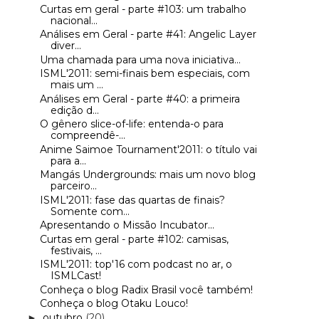
Curtas em geral - parte #103: um trabalho
nacional...
Análises em Geral - parte #41: Angelic Layer
diver...
Uma chamada para uma nova iniciativa...
ISML'2011: semi-finais bem especiais, com
mais um ...
Análises em Geral - parte #40: a primeira
edição d...
O gênero slice-of-life: entenda-o para
compreendê-...
Anime Saimoe Tournament'2011: o título vai
para a...
Mangás Undergrounds: mais um novo blog
parceiro...
ISML'2011: fase das quartas de finais?
Somente com...
Apresentando o Missão Incubator...
Curtas em geral - parte #102: camisas,
festivais, ...
ISML'2011: top'16 com podcast no ar, o
ISMLCast!
Conheça o blog Radix Brasil você também!
Conheça o blog Otaku Louco!
outubro
(20)
►