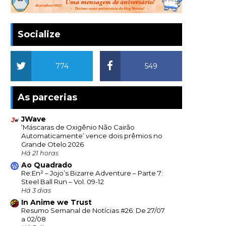
Socialize
774
549
As parcerias
JWave
‘Máscaras de Oxigênio Não Cairão
Automaticamente’ vence dois prêmios no
Grande Otelo 2026
Há 21 horas
Ao Quadrado
Re:En² – Jojo’s Bizarre Adventure – Parte 7:
Steel Ball Run – Vol. 09-12
Há 3 dias
In Anime we Trust
Resumo Semanal de Notícias #26: De 27/07
a 02/08