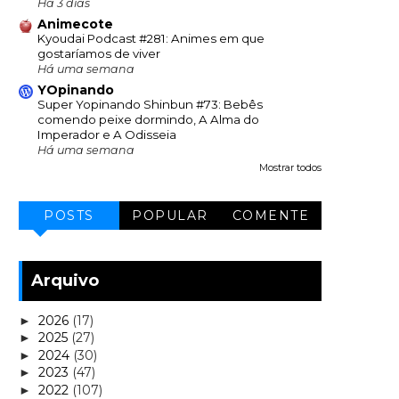
Há 3 dias
Animecote
Kyoudai Podcast #281: Animes em que
gostaríamos de viver
Há uma semana
YOpinando
Super Yopinando Shinbun #73: Bebês
comendo peixe dormindo, A Alma do
Imperador e A Odisseia
Há uma semana
Mostrar todos
POSTS
POPULAR
COMENTE
Arquivo
2026
(17)
►
2025
(27)
►
2024
(30)
►
2023
(47)
►
2022
(107)
►