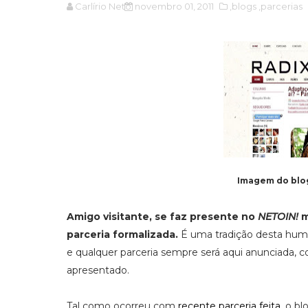
Carlírio Neto
novembro 01, 2011
,blogs
,parcerias
Imagem do bl
Amigo visitante, se faz presente no
NETOIN!
m
parceria formalizada.
É uma tradição desta humil
e qualquer parceria sempre será aqui anunciada, c
apresentado.
Tal como ocorreu com
recente parceria feita
, o b