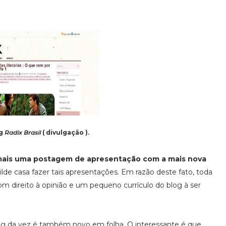
og
Radix Brasil
( divulgação ).
ais uma postagem de apresentação com a mais nova
de casa fazer tais apresentações. Em razão deste fato, toda
om direito à opinião e um pequeno currículo do blog à ser
log da vez é também novo em folha. O interessante é que