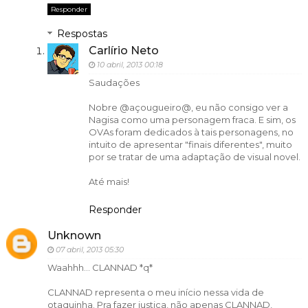
Responder
Respostas
Carlírio Neto
10 abril, 2013 00:18
Saudações
Nobre @açougueiro@, eu não consigo ver a
Nagisa como uma personagem fraca. E sim, os
OVAs foram dedicados à tais personagens, no
intuito de apresentar "finais diferentes", muito
por se tratar de uma adaptação de visual novel.
Até mais!
Responder
Unknown
07 abril, 2013 05:30
Waahhh... CLANNAD *q*
CLANNAD representa o meu início nessa vida de
otaquinha. Pra fazer justiça, não apenas CLANNAD,