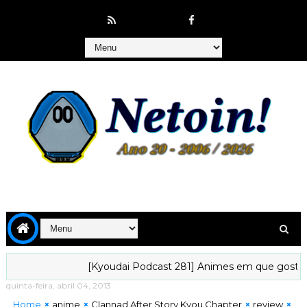
[Kyoudai Podcast 281] Animes em que gostaríamos de v
quinta-feira, abril 04, 2013
Home
anime
Clannad After Story Kyou Chapter
review