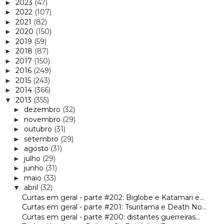
2023
(47)
►
2022
(107)
►
2021
(82)
►
2020
(150)
►
2019
(59)
►
2018
(87)
►
2017
(150)
►
2016
(249)
►
2015
(243)
►
2014
(366)
►
2013
(355)
▼
dezembro
(32)
►
novembro
(29)
►
outubro
(31)
►
setembro
(29)
►
agosto
(31)
►
julho
(29)
►
junho
(31)
►
maio
(33)
►
abril
(32)
▼
Curtas em geral - parte #202: Biglobe e Katamari e...
Curtas em geral - parte #201: Tsuritama e Death No...
Curtas em geral - parte #200: distantes guerreiras...