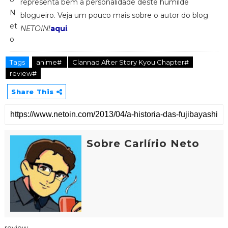
representa bem a personalidade deste humilde
blogueiro. Veja um pouco mais sobre o autor do blog
NETOIN!
aqui
.
Tags
anime#
Clannad After Story Kyou Chapter#
review#
Share This
Sobre Carlírio Neto
review