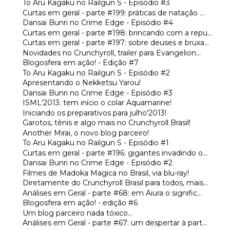
To Aru Kagaku no Railgun S - Episódio #3
Curtas em geral - parte #199: práticas de natação ...
Dansai Bunri no Crime Edge - Episódio #4
Curtas em geral - parte #198: brincando com a repu...
Curtas em geral - parte #197: sobre deuses e bruxa...
Novidades no Crunchyroll, trailer para Evangelion...
Blogosfera em ação! - Edição #7
To Aru Kagaku no Railgun S - Episódio #2
Apresentando o Nekketsu Yarou!
Dansai Bunri no Crime Edge - Episódio #3
ISML'2013: tem início o colar Aquamarine!
Iniciando os preparativos para julho'2013!
Garotos, tênis e algo mais no Crunchyroll Brasil!
Another Mirai, o novo blog parceiro!
To Aru Kagaku no Railgun S - Episódio #1
Curtas em geral - parte #196: gigantes invadindo o...
Dansai Bunri no Crime Edge - Episódio #2
Filmes de Madoka Magica no Brasil, via blu-ray!
Diretamente do Crunchyroll Brasil para todos, mais...
Análises em Geral - parte #68: em Aiura o signific...
Blogosfera em ação! - edição #6
Um blog parceiro nada tóxico...
Análises em Geral - parte #67: um despertar à part...