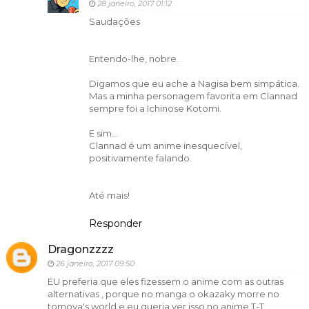
28 janeiro, 2017 01:12
Saudações
Entendo-lhe, nobre.
Digamos que eu ache a Nagisa bem simpática.
Mas a minha personagem favorita em Clannad
sempre foi a Ichinose Kotomi.
E sim...
Clannad é um anime inesquecível,
positivamente falando.
Até mais!
Responder
Dragonzzzz
26 janeiro, 2017 09:50
EU preferia que eles fizessem o anime com as outras
alternativas , porque no manga o okazaky morre no
tomoya's world e eu queria ver isso no anime T-T