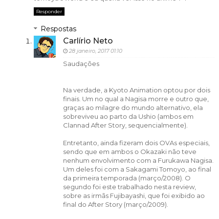
Responder
Respostas
Carlírio Neto
28 janeiro, 2017 01:10
Saudações
Na verdade, a Kyoto Animation optou por dois
finais. Um no qual a Nagisa morre e outro que,
graças ao milagre do mundo alternativo, ela
sobreviveu ao parto da Ushio (ambos em
Clannad After Story, sequencialmente).
Entretanto, ainda fizeram dois OVAs especiais,
sendo que em ambos o Okazaki não teve
nenhum envolvimento com a Furukawa Nagisa.
Um deles foi com a Sakagami Tomoyo, ao final
da primeira temporada (março/2008). O
segundo foi este trabalhado nesta review,
sobre as irmãs Fujibayashi, que foi exibido ao
final do After Story (março/2009).