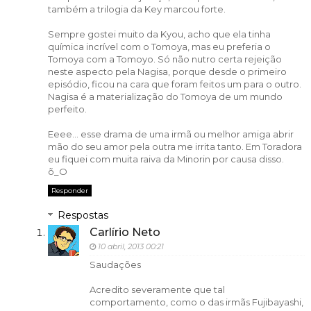
também a trilogia da Key marcou forte.
Sempre gostei muito da Kyou, acho que ela tinha
química incrível com o Tomoya, mas eu preferia o
Tomoya com a Tomoyo. Só não nutro certa rejeição
neste aspecto pela Nagisa, porque desde o primeiro
episódio, ficou na cara que foram feitos um para o outro.
Nagisa é a materialização do Tomoya de um mundo
perfeito.
Eeee... esse drama de uma irmã ou melhor amiga abrir
mão do seu amor pela outra me irrita tanto. Em Toradora
eu fiquei com muita raiva da Minorin por causa disso.
õ_O
Responder
Respostas
Carlírio Neto
10 abril, 2013 00:21
Saudações
Acredito severamente que tal
comportamento, como o das irmãs Fujibayashi,