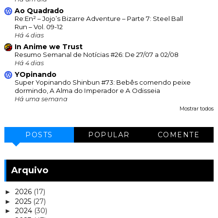
Ao Quadrado
Re:En² – Jojo’s Bizarre Adventure – Parte 7: Steel Ball
Run – Vol. 09-12
Há 4 dias
In Anime we Trust
Resumo Semanal de Notícias #26: De 27/07 a 02/08
Há 4 dias
YOpinando
Super Yopinando Shinbun #73: Bebês comendo peixe
dormindo, A Alma do Imperador e A Odisseia
Há uma semana
Mostrar todos
POSTS
POPULAR
COMENTE
Arquivo
2026
(17)
►
2025
(27)
►
2024
(30)
►