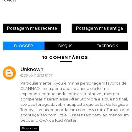
Postagem mais recente
Postagem mais antiga
BLOGGER
DISQUS
FACEBOOK
10 COMENTÁRIOS:
Unknown
05 abril, 2013 10:37
Particularmente, Kyou é minha personagem favorita de
CLANNAD , uma pena que no anime ela foi mal
explorada, comparando com a visual novel, mas pra
compensar, fizeram esse After Story pra ela que no final,
até que foi agradável, mas aposto que os fãs de Nagisa x
Tomoya jamais concordariam com essa rota. Tomara que
aconteça isso com Little Busters! também, ao menos um
pequeno OVA de Kud Wafter.
Responder