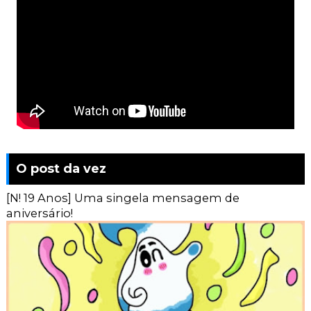
O post da vez
[N! 19 Anos] Uma singela mensagem de
aniversário!