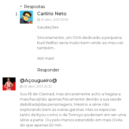
Respostas
Carlírio Neto
10 abril, 2013 00:16
Saudações
Sinceramente, um OVA dedicado a pequena
Kud Wafter seria muito bem-vindo ao meu ver
também...
Até mais!
Responder
@Açougueiro@
05 abril, 2013 20:33
Sou fã de Clannad, mas sinceramente acho a Nagisa a
mais fraca(não apenas fisicamente devido a sua saúde
debilitada)das personagens. Mesmo a série não
explorando bem as outras garotas. Mas os especias
tanto da Kyou como o da Tomoyo poderiam sim ser uma
série a parte. Ou pelo menos estendido em mais OVAs
do que apenas 20 min..