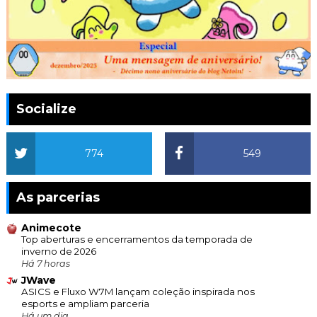
Socialize
774
549
As parcerias
Animecote
Top aberturas e encerramentos da temporada de
inverno de 2026
Há 7 horas
JWave
ASICS e Fluxo W7M lançam coleção inspirada nos
esports e ampliam parceria
Há um dia