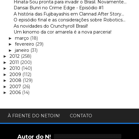
Hinata-Sou pronta para invadir o Brasil. Novamente...
Dansai Bunri no Crime Edge - Episódio #1
A história das Fujibayashis em Clannad After Story...
O episódio final e as considerações sobre Robotics...
As novidades do Crunchyroll Brasil!
Um kinomo da cor amarela é a nova parceria!
março
(18)
►
fevereiro
(29)
►
janeiro
(31)
►
2012
(258)
►
2011
(200)
►
2010
(140)
►
2009
(112)
►
2008
(129)
►
2007
(26)
►
2006
(14)
►
À FRENTE DO NETOIN!
CONTATO
Autor do N!