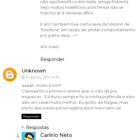
não seja benéfico em nada, amiga Roberta.
Vejo muitos malefícios, pois tentar não se
machucar é deveras difícil...
E sim, também tive certa raiva da Minorin de
Toradora!, em razão de similar comportamento
por parte dela...^^"
Até mais!
Responder
Unknown
31 agosto, 2014 14:50
aaaah, muito bom!!!
Clannad foi o primeiro anime que vi, não dá pra
esquecer. :3 A Kyou sempre foi a minha preferida e eles
dão um casal muito melhor. Eu gosto da Nagisa, mas
perto das outras personagens ela é meio sem sal.
Responder
Respostas
Carlírio Neto