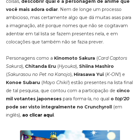
coisas,
descobrir qual é a personagem de anime que
você mais adora odiar
. Nem de longe um processo
ambicioso, mas certamente algo que dá muitas asas para
a imaginação, até porque nomes que não se cogitavam
adentrar em tal lista se fazem presentes nela, e em
colocações que também não se fazia prever.
Personagens como a
Kinomoto Sakura
(
Card Captors
Sakura
),
Chitanda Eru
(
Hyouka
),
Shiina Mashiro
(
Sakurasou no Pet na Kanojo
),
Hirasawa Yui
(
K-ON!
) e
Konoe Subaru
(
Mayo Chiki!
) estão presentes na lista final
de tal pesquisa, que contou com a participação de
cinco
mil votantes japoneses
para forma-la, no qual
o
top'20
pode ser visto integralmente no Crunchyroll
(em
inglês),
ao clicar aqui
.