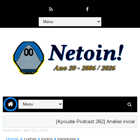
[Kyoudai Podcast 282] Análise inicial da te
terça-feira, abril 30, 2013
Home
curtas
jogos
pesquisa