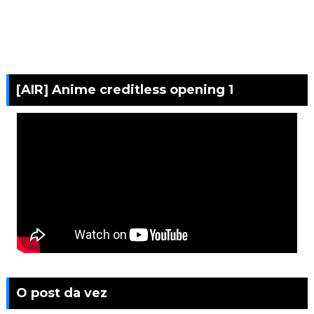
[AIR] Anime creditless opening 1
O post da vez