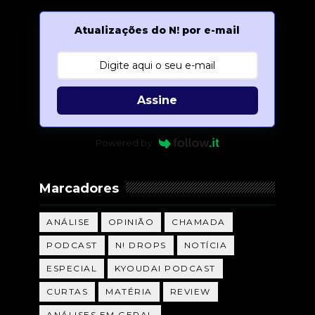
Atualizações do N! por e-mail
Assine
Powered by
Marcadores
ANÁLISE
OPINIÃO
CHAMADA
PODCAST
N! DROPS
NOTÍCIA
ESPECIAL
KYOUDAI PODCAST
CURTAS
MATÉRIA
REVIEW
ANÁLISES EM GERAL