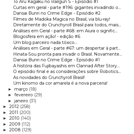
To Aru Kagaku no Railgun S - Episódio #1
Curtas em geral - parte #196: gigantes invadindo o...
Dansai Bunri no Crime Edge - Episódio #2
Filmes de Madoka Magica no Brasil, via blu-ray!
Diretamente do Crunchyroll Brasil para todos, mais...
Análises em Geral - parte #68: em Aiura o signific...
Blogosfera em ação! - edição #6
Um blog parceiro nada tóxico...
Análises em Geral - parte #67: um despertar à part...
Hinata-Sou pronta para invadir o Brasil. Novamente...
Dansai Bunri no Crime Edge - Episódio #1
A história das Fujibayashis em Clannad After Story...
O episódio final e as considerações sobre Robotics...
As novidades do Crunchyroll Brasil!
Um kinomo da cor amarela é a nova parceria!
março
(18)
►
fevereiro
(29)
►
janeiro
(31)
►
2012
(258)
►
2011
(200)
►
2010
(140)
►
2009
(112)
►
2008
(129)
►