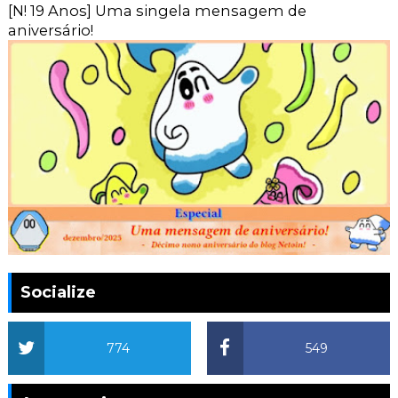
[N! 19 Anos] Uma singela mensagem de
aniversário!
Socialize
774
549