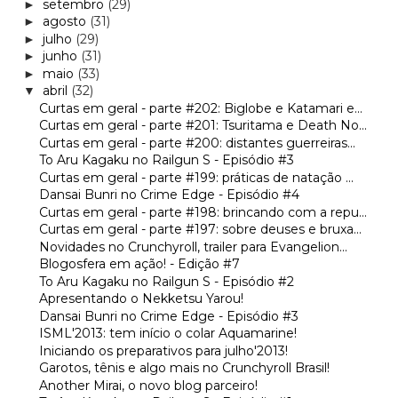
setembro
(29)
►
agosto
(31)
►
julho
(29)
►
junho
(31)
►
maio
(33)
►
abril
(32)
▼
Curtas em geral - parte #202: Biglobe e Katamari e...
Curtas em geral - parte #201: Tsuritama e Death No...
Curtas em geral - parte #200: distantes guerreiras...
To Aru Kagaku no Railgun S - Episódio #3
Curtas em geral - parte #199: práticas de natação ...
Dansai Bunri no Crime Edge - Episódio #4
Curtas em geral - parte #198: brincando com a repu...
Curtas em geral - parte #197: sobre deuses e bruxa...
Novidades no Crunchyroll, trailer para Evangelion...
Blogosfera em ação! - Edição #7
To Aru Kagaku no Railgun S - Episódio #2
Apresentando o Nekketsu Yarou!
Dansai Bunri no Crime Edge - Episódio #3
ISML'2013: tem início o colar Aquamarine!
Iniciando os preparativos para julho'2013!
Garotos, tênis e algo mais no Crunchyroll Brasil!
Another Mirai, o novo blog parceiro!