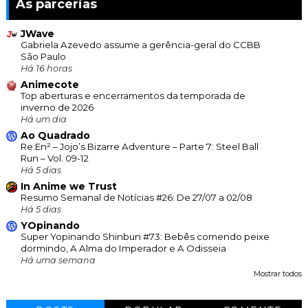
As parcerias
JWave
Gabriela Azevedo assume a gerência-geral do CCBB
São Paulo
Há 16 horas
Animecote
Top aberturas e encerramentos da temporada de
inverno de 2026
Há um dia
Ao Quadrado
Re:En² – Jojo’s Bizarre Adventure – Parte 7: Steel Ball
Run – Vol. 09-12
Há 5 dias
In Anime we Trust
Resumo Semanal de Notícias #26: De 27/07 a 02/08
Há 5 dias
YOpinando
Super Yopinando Shinbun #73: Bebês comendo peixe
dormindo, A Alma do Imperador e A Odisseia
Há uma semana
Mostrar todos