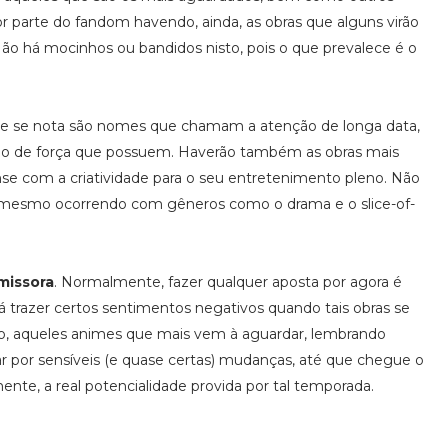
or parte do fandom havendo, ainda, as obras que alguns virão
Não há mocinhos ou bandidos nisto, pois o que prevalece é o
que se nota são nomes que chamam a atenção de longa data,
imo de força que possuem. Haverão também as obras mais
ense com a criatividade para o seu entretenimento pleno. Não
 o mesmo ocorrendo com gêneros como o drama e o slice-of-
missora
. Normalmente, fazer qualquer aposta por agora é
á trazer certos sentimentos negativos quando tais obras se
ixo, aqueles animes que mais vem à aguardar, lembrando
 por sensíveis (e quase certas) mudanças, até que chegue o
te, a real potencialidade provida por tal temporada.