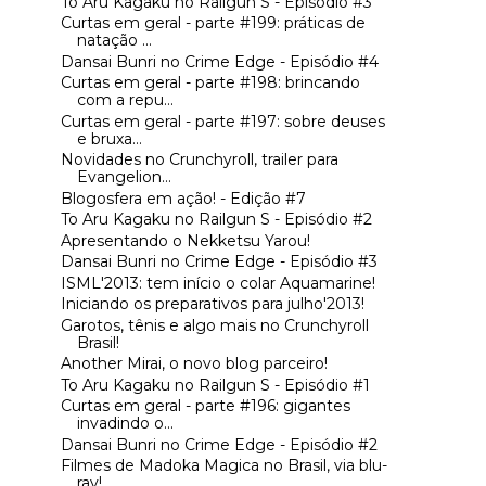
To Aru Kagaku no Railgun S - Episódio #3
Curtas em geral - parte #199: práticas de
natação ...
Dansai Bunri no Crime Edge - Episódio #4
Curtas em geral - parte #198: brincando
com a repu...
Curtas em geral - parte #197: sobre deuses
e bruxa...
Novidades no Crunchyroll, trailer para
Evangelion...
Blogosfera em ação! - Edição #7
To Aru Kagaku no Railgun S - Episódio #2
Apresentando o Nekketsu Yarou!
Dansai Bunri no Crime Edge - Episódio #3
ISML'2013: tem início o colar Aquamarine!
Iniciando os preparativos para julho'2013!
Garotos, tênis e algo mais no Crunchyroll
Brasil!
Another Mirai, o novo blog parceiro!
To Aru Kagaku no Railgun S - Episódio #1
Curtas em geral - parte #196: gigantes
invadindo o...
Dansai Bunri no Crime Edge - Episódio #2
Filmes de Madoka Magica no Brasil, via blu-
ray!