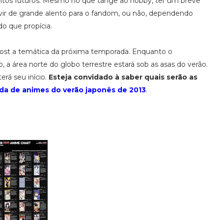
ntos futuros. Mesmo no que tange ao hobby, ter um breve
vir de grande alento para o fandom, ou não, dependendo
o que propícia.
post a temática da próxima temporada. Enquanto o
o, a área norte do globo terrestre estará sob as asas do verão.
rá seu início.
Esteja convidado à saber quais serão as
a de animes do verão japonês de 2013
.