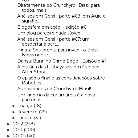
Diretamente do Crunchyroll Brasil para
todos, mais...
Análises em Geral - parte #68: em Aiura o
signific...
Blogosfera em ação! - edição #6
Um blog parceiro nada tóxico...
Análises em Geral - parte #67: um
despertar à part...
Hinata-Sou pronta para invadir o Brasil.
Novamente...
Dansai Bunri no Crime Edge - Episódio #1
A história das Fujibayashis em Clannad
After Story...
O episódio final e as considerações sobre
Robotics...
As novidades do Crunchyroll Brasil!
Um kinomo da cor amarela é a nova
parceria!
março
(18)
►
fevereiro
(29)
►
janeiro
(31)
►
2012
(258)
►
2011
(200)
►
2010
(140)
►