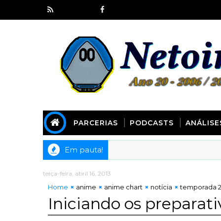
PARCERIAS
PODCASTS
ANÁLISE
Em pauta!
[Kyoudai Podcast 277] Animes spin off de outras obras!
MECOTE
terça-feira, abril 16, 2013
Home
anime
anime chart
notícia
temporada 2
Iniciando os preparati