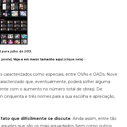
t para julho de 2013.
-
janela].
Veja-a em maior tamanho aqui
(clique nela)
los caracterizados como especiais, entre OVAs e OADs. Nove
aracterizado que, eventualmente, poderá sofrer alguma
mente com o aumento no número total de obras). De
m cinquenta e três nomes para a sua escolha e apreciação,
fato que dificilmente se discute
. Ainda assim, entre tão
m aqueles que são os mais aguardados, bem como outros