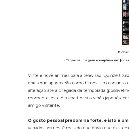
O char
- Clique na imagem e amplie-a em [nova 
Vinte e nove animes para a televisão. Quinze títu
obras que aparecerão como filmes. Um conjunto c
alteração até a chegada da temporada (possivel
momento, este é o chart para o verão japonês, co
amigo visitante.
O gosto pessoal predomina forte, e isto é um 
variados animes, é mais do que óbvio que existe