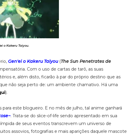
ei o Kakeru Taiyou.
rio,
Gen'ei o Kakeru Taiyou
(
The Sun Penetrates de
ensatória. Com o uso de cartas de tarô, as suas
rios e, além disto, ficarão à par do próprio destino que as
 que não seja perto de: um ambiente chamativo. Há uma
qui
).
para este blogueiro. E no mês de julho, tal anime ganhará
tose~
. Trata-se do slice-of-life sendo apresentado em sua
límpida de seus eventos transcrevem um universo de
uitos assovios, fotografias e mais aparições daquele mascote