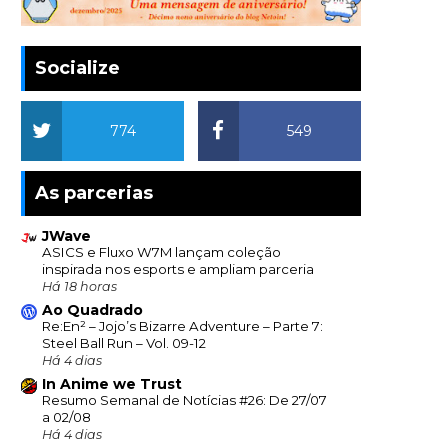
Socialize
774
549
As parcerias
JWave
ASICS e Fluxo W7M lançam coleção
inspirada nos esports e ampliam parceria
Há 18 horas
Ao Quadrado
Re:En² – Jojo’s Bizarre Adventure – Parte 7:
Steel Ball Run – Vol. 09-12
Há 4 dias
In Anime we Trust
Resumo Semanal de Notícias #26: De 27/07
a 02/08
Há 4 dias