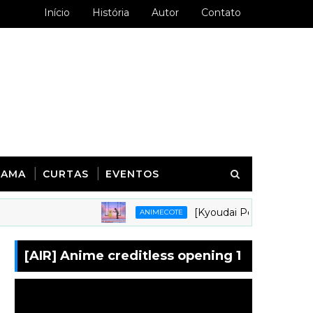
Início
História
Autor
Contato
RAMA
CURTAS
EVENTOS
[Kyoudai Podcast 281] Animes 
ANIMECOTE
[AIR] Anime creditless opening 1