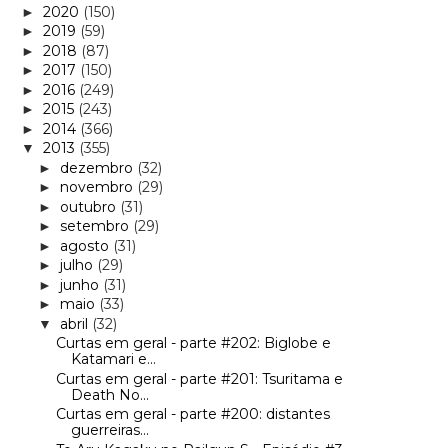
2020
(150)
►
2019
(59)
►
2018
(87)
►
2017
(150)
►
2016
(249)
►
2015
(243)
►
2014
(366)
►
2013
(355)
▼
dezembro
(32)
►
novembro
(29)
►
outubro
(31)
►
setembro
(29)
►
agosto
(31)
►
julho
(29)
►
junho
(31)
►
maio
(33)
►
abril
(32)
▼
Curtas em geral - parte #202: Biglobe e
Katamari e...
Curtas em geral - parte #201: Tsuritama e
Death No...
Curtas em geral - parte #200: distantes
guerreiras...