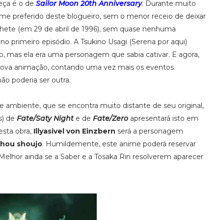
eça é o de
Sailor Moon 20th Anniversary
. Durante muito
ime preferido deste blogueiro, sem o menor receio de deixar
hete (em 29 de abril de 1996), sem quase nenhuma
no primeiro episódio. A Tsukino Usagi (Serena por aqui)
 mas ela era uma personagem que sabia cativar. E agora,
 nova animação, contando uma vez mais os eventos
não poderia ser outra.
mbiente, que se encontra muito distante de seu original,
s) de
Fate/Saty Night
e de
Fate/Zero
apresentará isto em
esta obra,
Illyasivel von Einzbern
será a personagem
hou shoujo
. Humildemente, este anime poderá reservar
Melhor ainda se a Saber e a Tosaka Rin resolverem aparecer