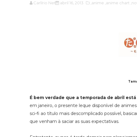
Carlírio Neto
abril 16, 2013
,anime
,anime chart
,no
Tama
É bem verdade que a temporada de abril está
em janeiro, o presente leque disponível de anime
sci-fi ao título mais descomplicado possível, bas
que venham à saciar as suas expectativas.